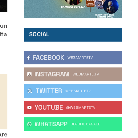
 un
SOCIAL
tta
FACEBOOK
WEBMARTETV
INSTAGRAM
WEBMARTE.TV
TWITTER
WEBMARTETV
YOUTUBE
@WEBMARTETV
WHATSAPP
‎SEGUI IL CANALE
are