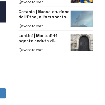
7 AGOSTO 2026
assistenza e prevenzione
aperte a tutti
Catania | Nuova eruzione
dell’Etna, all’aeroporto
Bellini voli in arrivo
7 AGOSTO 2026
dirottati
Lentini | Martedì 11
agosto seduta di
Consiglio Comunale
7 AGOSTO 2026