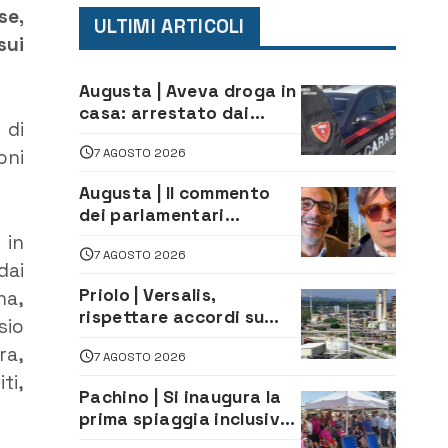
se,
ULTIMI ARTICOLI
sui
Augusta | Aveva droga in
casa: arrestato dai
 di
Carabinieri 31enne
7 AGOSTO 2026
oni
Augusta | Il commento
dei parlamentari
Cannata e Auteri dopo la
 in
7 AGOSTO 2026
firma del contatto per il
dai
depuratore
Priolo | Versalis,
na,
rispettare accordi su
sio
salvaguardia dei posti di
ra,
7 AGOSTO 2026
lavoro. Il sindaco scrive
ti,
alla società
Pachino | Si inaugura la
prima spiaggia inclusiva
della provincia: