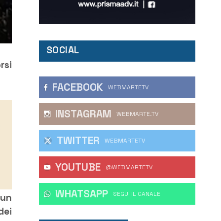
SOCIAL
rsi
FACEBOOK
WEBMARTETV
INSTAGRAM
WEBMARTE.TV
TWITTER
WEBMARTETV
YOUTUBE
@WEBMARTETV
WHATSAPP
‎SEGUI IL CANALE
 un
dei