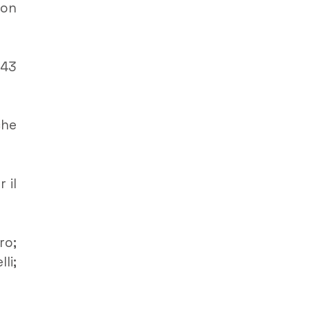
con
143
che
 il
ro;
li;