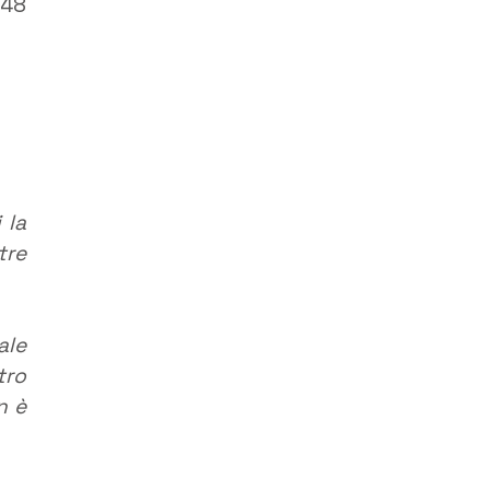
 48
 la
tre
ale
tro
n è