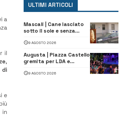
ULTIMI ARTICOLI
i a
Mascali | Cane lasciato
nza
sotto il sole e senza
acqua: Carabinieri
9 AGOSTO 2026
denunciano proprietario
 il
Augusta | Piazza Castello
ze
,
gremita per LDA e
Aka7even: musica, colori
 di
9 AGOSTO 2026
ed emozioni per
“Augusta d’Estate”
i e
più
 in