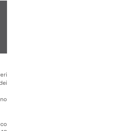
eri
dei
no
ico