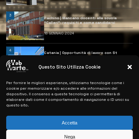
3
Pachino | Mancano docenti alla scuola
“Calleri”: requisiti e come candidarsi
18 GENNAIO 2024
4
Catania | Opportunità di lavoro con St
Microelectronics: centinaia di assunzioni
previste
Questo Sito Utilizza Cookie
28 MARZO 2024
Per fornire le migliori esperienze, utilizziamo tecnologie come i
cookie per memorizzare e/o accedere alle informazioni del
MAPPA DEL SITO
dispositivo. Il consenso a queste tecnologie ci permetterà di
elaborare dati come il comportamento di navigazione o ID unici su
questo sito.
> NOTIZIE
> EDIZIONI LOCALI
Accetta
> CONTATTI
Nega