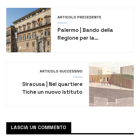
ARTICOLO PRECEDENTE
Palermo | Bando della
Regione per la
realizzazione di impianti di
produzione di idrogeno
rinnovabile in aree
industriali dismesse
ARTICOLO SUCCESSIVO
Siracusa | Nel quartiere
Tiche un nuovo Istituto
Comprensivo, costruito
con criteri di bio edilizia
LASCIA UN COMMENTO