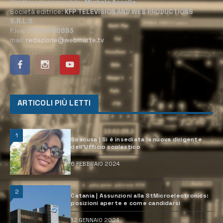
Direttore Responsabile:
Michele Accolla
Società editrice:
KFP TELEVISION AND WEB PRODUCTIONS
S.R.L.S.
P.Iva:
02184950893
mail:
redazione@webmarte.tv
ARTICOLI PIÙ LETTI
1
Siracusa | Si è insediata la nuova dirigente
dell’Ufficio scolastico
6 FEBBRAIO 2024
2
Catania | Assunzioni alla StMicroelectronics:
posizioni aperte e come candidarsi
12 GENNAIO 2024