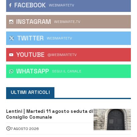
FACEBOOK
WEBMARTETV
INSTAGRAM
WEBMARTE.TV
TWITTER
WEBMARTETV
YOUTUBE
@WEBMARTETV
WHATSAPP
‎SEGUI IL CANALE
ULTIMI ARTICOLI
Lentini | Martedì 11 agosto seduta di
Consiglio Comunale
7 AGOSTO 2026