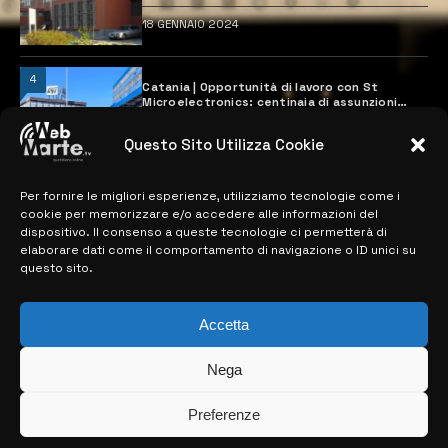
18 GENNAIO 2024
4
Catania | Opportunità di lavoro con St
Microelectronics: centinaia di assunzioni
previste
28 MARZO 2024
Questo Sito Utilizza Cookie
Per fornire le migliori esperienze, utilizziamo tecnologie come i
MAPPA DEL SITO
cookie per memorizzare e/o accedere alle informazioni del
dispositivo. Il consenso a queste tecnologie ci permetterà di
elaborare dati come il comportamento di navigazione o ID unici su
> NOTIZIE
questo sito.
> EDIZIONI LOCALI
Accetta
> CONTATTI
Nega
> INFO
Preferenze