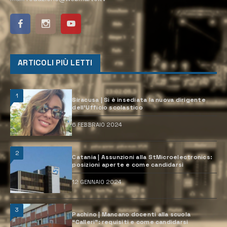
ARTICOLI PIÙ LETTI
1
Siracusa | Si è insediata la nuova dirigente
dell’Ufficio scolastico
6 FEBBRAIO 2024
2
Catania | Assunzioni alla StMicroelectronics:
posizioni aperte e come candidarsi
12 GENNAIO 2024
3
Pachino | Mancano docenti alla scuola
“Calleri”: requisiti e come candidarsi