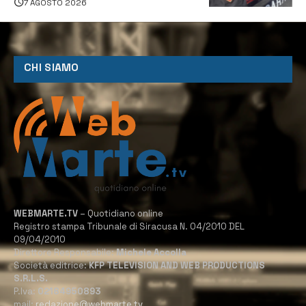
7 AGOSTO 2026
CHI SIAMO
WEBMARTE.TV
– Quotidiano online
Registro stampa Tribunale di Siracusa N. 04/2010 DEL
09/04/2010
Direttore Responsabile:
Michele Accolla
Società editrice:
KFP TELEVISION AND WEB PRODUCTIONS
S.R.L.S.
P.Iva:
02184950893
mail:
redazione@webmarte.tv