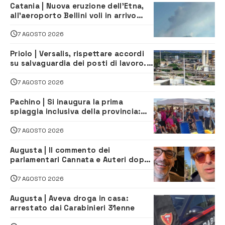
Catania | Nuova eruzione dell’Etna,
all’aeroporto Bellini voli in arrivo
dirottati
7 AGOSTO 2026
Priolo | Versalis, rispettare accordi
su salvaguardia dei posti di lavoro. Il
sindaco scrive alla società
7 AGOSTO 2026
Pachino | Si inaugura la prima
spiaggia inclusiva della provincia:
assistenza e prevenzione aperte a
tutti
7 AGOSTO 2026
Augusta | Il commento dei
parlamentari Cannata e Auteri dopo
la firma del contatto per il
depuratore
7 AGOSTO 2026
Augusta | Aveva droga in casa:
arrestato dai Carabinieri 31enne