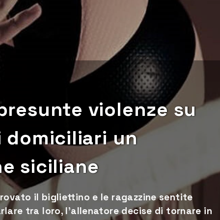
 presunte violenze su
i domiciliari un
ne siciliane
vato il bigliettino e le ragazzine sentite
lare tra loro, l’allenatore decise di tornare in