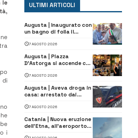
 le
ULTIMI ARTICOLI
tà,
Augusta | Inaugurato con
un bagno di folla il
nne
McDonald’s di via Aldo
7 AGOSTO 2026
Moro
tra
Augusta | Piazza
D’Astorga si accende con
il primo Torneo di
opo
7 AGOSTO 2026
Burraco “Sotto le Stelle”
 di
Augusta | Aveva droga in
casa: arrestato dai
Carabinieri 31enne
ano
7 AGOSTO 2026
che
Catania | Nuova eruzione
bbe
dell’Etna, all’aeroporto
o i
Bellini voli in arrivo
7 AGOSTO 2026