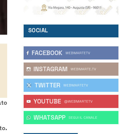
SOCIAL
FACEBOOK
WEBMARTETV
INSTAGRAM
WEBMARTE.TV
TWITTER
WEBMARTETV
YOUTUBE
ato
@WEBMARTETV
WHATSAPP
‎SEGUI IL CANALE
to.