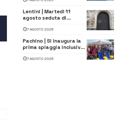
dirottati
Lentini | Martedì 11
agosto seduta di
Consiglio Comunale
7 AGOSTO 2026
Pachino | Si inaugura la
prima spiaggia inclusiva
della provincia:
7 AGOSTO 2026
assistenza e prevenzione
aperte a tutti