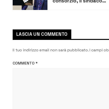
consorzio, Il sindaco
Lo Faro su
Giansiracusa: “La sua
candidatura troverà
in me un convinto
LASCIA UN COMMENTO
sostenitore”
Il tuo indirizzo email non sarà pubblicato.
I campi ob
COMMENTO
*