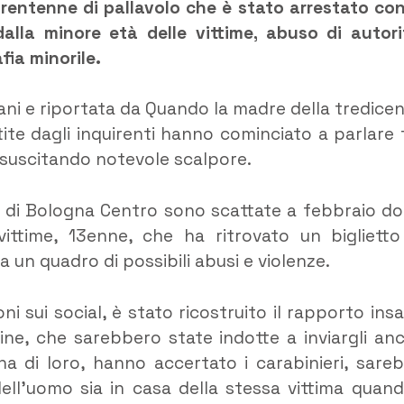
rentenne di pallavolo che è stato arrestato con
lla minore età delle vittime, abuso di autori
ia minorile.
iani e riportata da Quando la madre della tredice
ntite dagli inquirenti hanno cominciato a parlare 
ia suscitando notevole scalpore.
ia di Bologna Centro sono scattate a febbraio d
vittime, 13enne, che ha ritrovato un biglietto
 un quadro di possibili abusi e violenze.
ni sui social, è stato ricostruito il rapporto ins
zine, che sarebbero state indotte a inviargli an
a di loro, hanno accertato i carabinieri, sare
ll’uomo sia in casa della stessa vittima quand