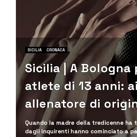
SICILIA
CRONACA
Sicilia | A Bologna
atlete di 13 anni: a
allenatore di origi
Quando la madre della tredicenne ha tro
dagli inquirenti hanno cominciato a par