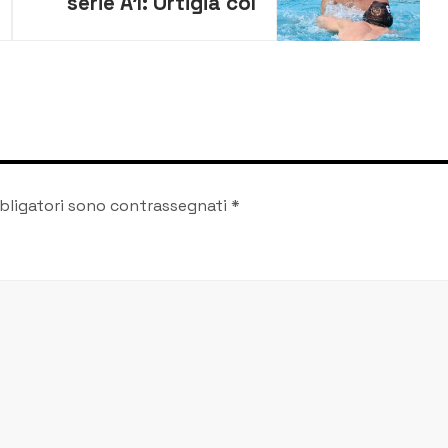
serie A1: Ortigia col
morale alto. Arriva la
Nuoto Catania
bligatori sono contrassegnati
*