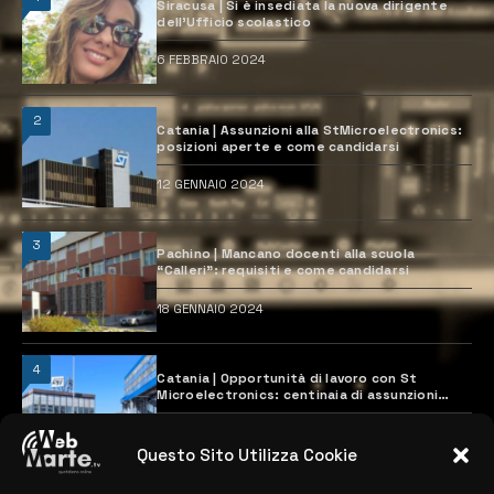
Siracusa | Si è insediata la nuova dirigente
dell’Ufficio scolastico
6 FEBBRAIO 2024
2
Catania | Assunzioni alla StMicroelectronics:
posizioni aperte e come candidarsi
12 GENNAIO 2024
3
Pachino | Mancano docenti alla scuola
“Calleri”: requisiti e come candidarsi
18 GENNAIO 2024
4
Catania | Opportunità di lavoro con St
Microelectronics: centinaia di assunzioni
previste
28 MARZO 2024
Questo Sito Utilizza Cookie