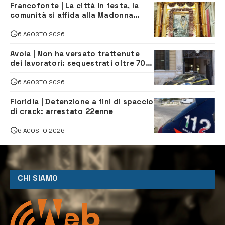
Francofonte | La città in festa, la
comunità si affida alla Madonna
della Neve tra fede e tradizione
6 AGOSTO 2026
Avola | Non ha versato trattenute
dei lavoratori: sequestrati oltre 700
mila euro a imprenditore della
climatizzazione
6 AGOSTO 2026
Floridia | Detenzione a fini di spaccio
di crack: arrestato 22enne
6 AGOSTO 2026
CHI SIAMO