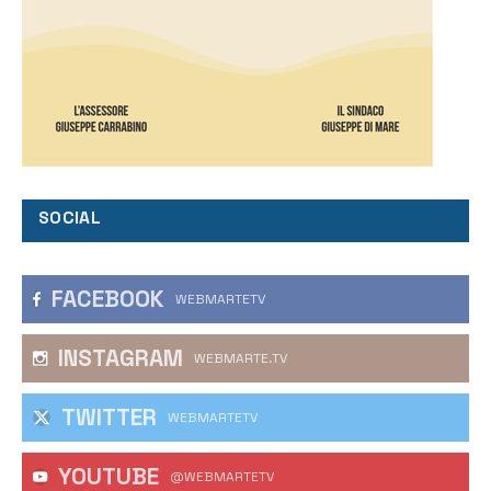
SOCIAL
FACEBOOK
WEBMARTETV
INSTAGRAM
WEBMARTE.TV
TWITTER
WEBMARTETV
YOUTUBE
@WEBMARTETV