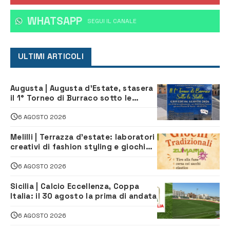
WHATSAPP
‎SEGUI IL CANALE
ULTIMI ARTICOLI
Augusta | Augusta d’Estate, stasera
il 1° Torneo di Burraco sotto le
Stelle: piazza D’Astorga già sold out
6 AGOSTO 2026
Melilli | Terrazza d’estate: laboratori
creativi di fashion styling e giochi
tradizionali di Zuimama, ecco come
iscriversi
6 AGOSTO 2026
Sicilia | Calcio Eccellenza, Coppa
Italia: il 30 agosto la prima di andata
6 AGOSTO 2026