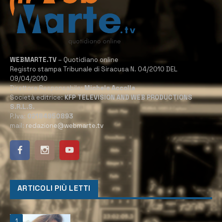
WEBMARTE.TV
– Quotidiano online
Registro stampa Tribunale di Siracusa N. 04/2010 DEL
09/04/2010
Direttore Responsabile:
Michele Accolla
Società editrice:
KFP TELEVISION AND WEB PRODUCTIONS
S.R.L.S.
P.Iva:
02184950893
mail:
redazione@webmarte.tv
ARTICOLI PIÙ LETTI
1