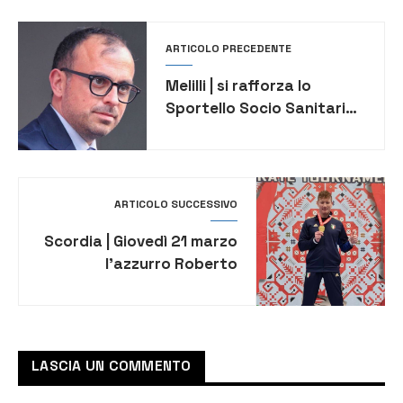
ARTICOLO PRECEDENTE
Melilli | si rafforza lo
Sportello Socio Sanitario
di Città Giardino e
Villasmundo, soddisfatto il
sindaco Carta
ARTICOLO SUCCESSIVO
Scordia | Giovedì 21 marzo
l’azzurro Roberto
Clemenza incontra la città
prima della partenza agli
US Open
LASCIA UN COMMENTO