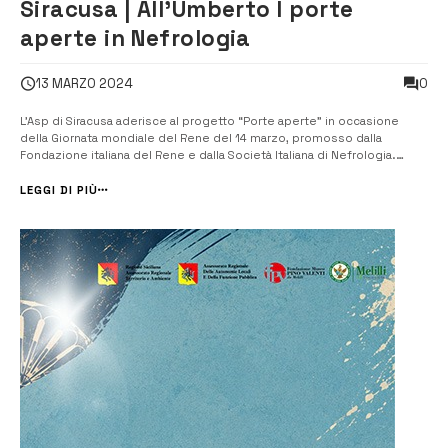
Siracusa | All’Umberto I porte
aperte in Nefrologia
0
13 MARZO 2024
L’Asp di Siracusa aderisce al progetto “Porte aperte” in occasione
della Giornata mondiale del Rene del 14 marzo, promosso dalla
Fondazione italiana del Rene e dalla Società Italiana di Nefrologia.
Domani l’equipe del reparto di Nefrologia e Dialisi dell’ospedale
Umberto I di Siracusa, diretto da Massimo Matalone come ogni anno
LEGGI DI PIÙ
nella gio...