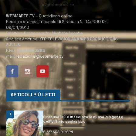
WEBMARTE.TV
– Quotidiano online
Registro stampa Tribunale di Siracusa N. 04/2010 DEL
09/04/2010
Direttore Responsabile:
Michele Accolla
Società editrice:
KFP TELEVISION AND WEB PRODUCTIONS
S.R.L.S.
P.Iva:
02184950893
mail:
redazione@webmarte.tv
ARTICOLI PIÙ LETTI
1
Siracusa | Si è insediata la nuova dirigente
dell’Ufficio scolastico
6 FEBBRAIO 2024