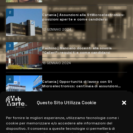
2
Catania | Assunzioni alla StMicroelectronics:
posizioni aperte e come candidarsi
12 GENNAIO 2024
3
Pachino | Mancano docenti alla scuola
“Calleri”: requisiti e come candidarsi
18 GENNAIO 2024
4
Catania | Opportunità di lavoro con St
Microelectronics: centinaia di assunzioni
previste
28 MARZO 2024
Questo Sito Utilizza Cookie
Per fornire le migliori esperienze, utilizziamo tecnologie come i
MAPPA DEL SITO
cookie per memorizzare e/o accedere alle informazioni del
dispositivo. Il consenso a queste tecnologie ci permetterà di