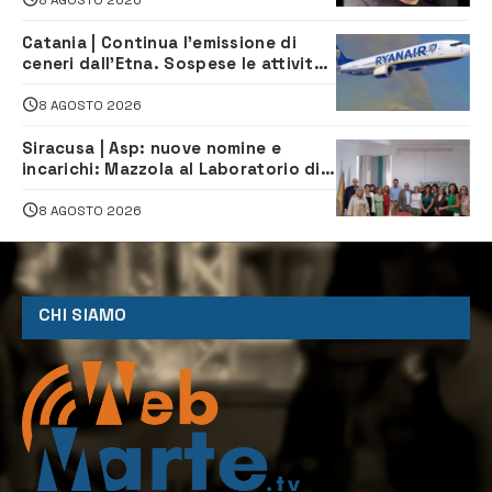
Catania | Continua l’emissione di
ceneri dall’Etna. Sospese le attività
all’aeroporto di Fontanarossa
8 AGOSTO 2026
Siracusa | Asp: nuove nomine e
incarichi: Mazzola al Laboratorio di
Sanità pubblica, Matteliano al
Servizio Legale
8 AGOSTO 2026
CHI SIAMO