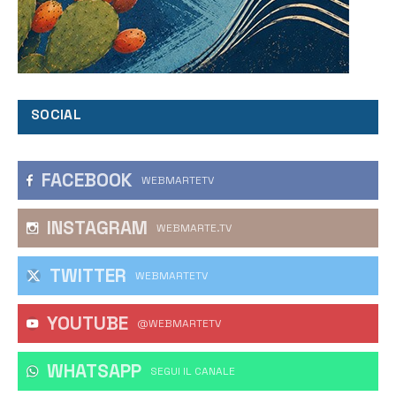
SOCIAL
FACEBOOK
WEBMARTETV
INSTAGRAM
WEBMARTE.TV
TWITTER
WEBMARTETV
YOUTUBE
@WEBMARTETV
WHATSAPP
‎SEGUI IL CANALE