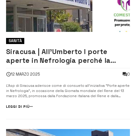
SANITÀ
Siracusa | All’Umberto I porte
aperte in Nefrologia perché la
prevenzione è importante
0
12 MARZO 2025
L’Asp di Siracusa aderisce come di consueto all’iniziativa “Porte aperte
in Nefrologia”, in occasione della Giornata mondiale del Rene del 13
marzo 2025, promossa dalla Fondazione italiana del Rene e dalla
Società Italiana di Nefrologia. L’equipe del reparto di Nefrologia e
Dialisi dell’ospedale Umberto I di Siracusa diretto da Massimo
LEGGI DI PIÙ
Matalon...