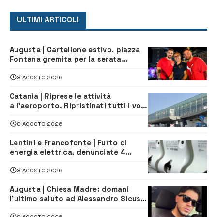
ULTIMI ARTICOLI
Augusta | Cartellone estivo, piazza
Fontana gremita per la serata
caraibica con Andrea Mojito
8 AGOSTO 2026
Catania | Riprese le attività
all’aeroporto. Ripristinati tutti i voli
in arrivo e in partenza
8 AGOSTO 2026
Lentini e Francofonte | Furto di
energia elettrica, denunciate 4
persone
8 AGOSTO 2026
Augusta | Chiesa Madre: domani
l’ultimo saluto ad Alessandro Sicuso,
morto in un incidente stradale
8 AGOSTO 2026