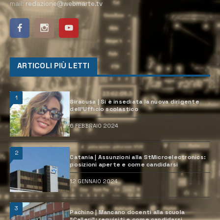
mail:
redazione@webmarte.tv
ARTICOLI PIÙ LETTI
1
Siracusa | Si è insediata la nuova dirigente
dell’Ufficio scolastico
6 FEBBRAIO 2024
2
Catania | Assunzioni alla StMicroelectronics:
posizioni aperte e come candidarsi
12 GENNAIO 2024
3
Pachino | Mancano docenti alla scuola
“Calleri”: requisiti e come candidarsi