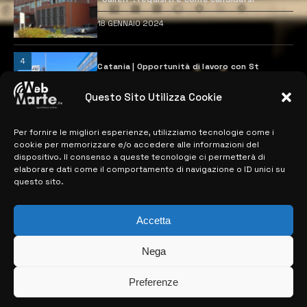
18 GENNAIO 2024
4
Catania | Opportunità di lavoro con St
Microelectronics: centinaia di assunzioni
previste
Questo Sito Utilizza Cookie
28 MARZO 2024
Per fornire le migliori esperienze, utilizziamo tecnologie come i
cookie per memorizzare e/o accedere alle informazioni del
MAPPA DEL SITO
dispositivo. Il consenso a queste tecnologie ci permetterà di
elaborare dati come il comportamento di navigazione o ID unici su
questo sito.
> NOTIZIE
> EDIZIONI LOCALI
Accetta
> CONTATTI
Nega
> INFO
Preferenze