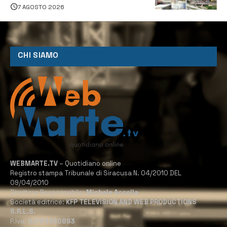
7 AGOSTO 2026
CHI SIAMO
WEBMARTE.TV
– Quotidiano online
Registro stampa Tribunale di Siracusa N. 04/2010 DEL
09/04/2010
Direttore Responsabile:
Michele Accolla
Società editrice:
KFP TELEVISION AND WEB PRODUCTIONS
S.R.L.S.
P.Iva:
02184950893