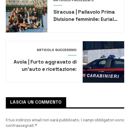
Siracusa | Pallavolo Prima
Divisione femminile: Eurialo
Siracusa show. Battuta
l’Holimpia in 3 set
ARTICOLO SUCCESSIVO
Avola | Furto aggravato di
un’auto e ricettazione:
denunciati due 41enni
LASCIA UN COMMENTO
Il tuo indirizzo email non sarà pubblicato.
I campi obbligatori sono
contrassegnati
*