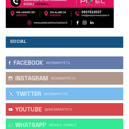
SOCIAL
FACEBOOK
WEBMARTETV
INSTAGRAM
WEBMARTE.TV
TWITTER
WEBMARTETV
YOUTUBE
@WEBMARTETV
WHATSAPP
‎SEGUI IL CANALE