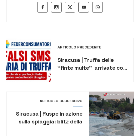
ARTICOLO PRECEDENTE
Siracusa | Truffa delle
“finte multe” arrivate con
sms: l’allarme di
Federconsumatori
ARTICOLO SUCCESSIVO
Siracusa | Ruspe in azione
sulla spiaggia: blitz della
Guardia Costiera a
Fontane Bianche