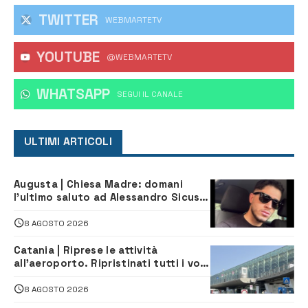
TWITTER
WEBMARTETV
YOUTUBE
@WEBMARTETV
WHATSAPP
‎SEGUI IL CANALE
ULTIMI ARTICOLI
Augusta | Chiesa Madre: domani
l’ultimo saluto ad Alessandro Sicuso,
morto in un incidente stradale
8 AGOSTO 2026
Catania | Riprese le attività
all’aeroporto. Ripristinati tutti i voli
in arrivo e in partenza
8 AGOSTO 2026