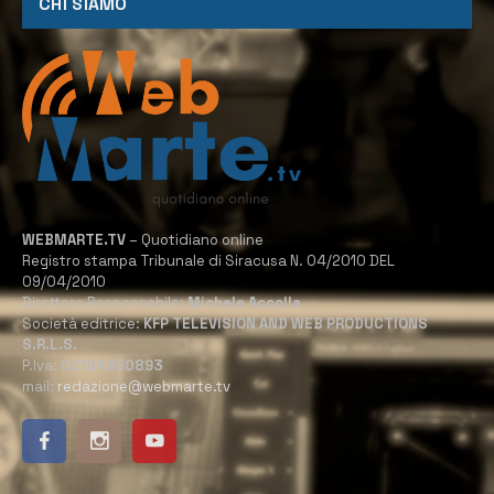
CHI SIAMO
WEBMARTE.TV
– Quotidiano online
Registro stampa Tribunale di Siracusa N. 04/2010 DEL
09/04/2010
Direttore Responsabile:
Michele Accolla
Società editrice:
KFP TELEVISION AND WEB PRODUCTIONS
S.R.L.S.
P.Iva:
02184950893
mail:
redazione@webmarte.tv