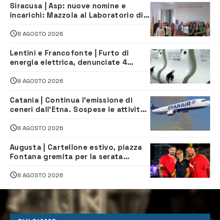
Siracusa | Asp: nuove nomine e
incarichi: Mazzola al Laboratorio di
Sanità pubblica, Matteliano al
Servizio Legale
8 AGOSTO 2026
Lentini e Francofonte | Furto di
energia elettrica, denunciate 4
persone
8 AGOSTO 2026
Catania | Continua l’emissione di
ceneri dall’Etna. Sospese le attività
all’aeroporto di Fontanarossa
8 AGOSTO 2026
Augusta | Cartellone estivo, piazza
Fontana gremita per la serata
caraibica con Andrea Mojito
8 AGOSTO 2026