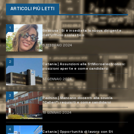
ARTICOLI PIÙ LETTI
1
Siracusa | Si è insediata la nuova dirigente
dell’Ufficio scolastico
6 FEBBRAIO 2024
2
Catania | Assunzioni alla StMicroelectronics:
posizioni aperte e come candidarsi
12 GENNAIO 2024
3
Pachino | Mancano docenti alla scuola
“Calleri”: requisiti e come candidarsi
18 GENNAIO 2024
4
Catania | Opportunità di lavoro con St