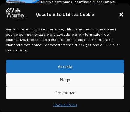
Microelectronics: centinaia di assunzioni
previste
28 MARZO 2024
Questo Sito Utilizza Cookie
Per fornire le migliori esperienze, utilizziamo tecnologie come i
MAPPA DEL SITO
cookie per memorizzare e/o accedere alle informazioni del
dispositivo. Il consenso a queste tecnologie ci permetterà di
elaborare dati come il comportamento di navigazione o ID unici su
> NOTIZIE
questo sito.
> EDIZIONI LOCALI
Accetta
> CONTATTI
Nega
> INFO
Preferenze
Cookie Policy