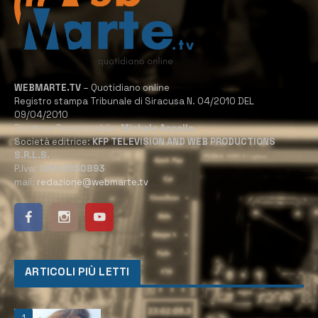
WEBMARTE.TV
– Quotidiano online
Registro stampa Tribunale di Siracusa N. 04/2010 DEL
09/04/2010
Direttore Responsabile:
Michele Accolla
Società editrice:
KFP TELEVISION AND WEB PRODUCTIONS
S.R.L.S.
P.Iva:
02184950893
mail:
redazione@webmarte.tv
ARTICOLI PIÙ LETTI
1