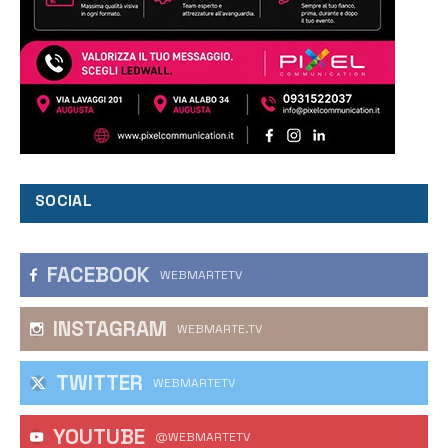
SOCIAL
FACEBOOK
WEBMARTETV
INSTAGRAM
WEBMARTE.TV
TWITTER
WEBMARTETV
YOUTUBE
@WEBMARTETV