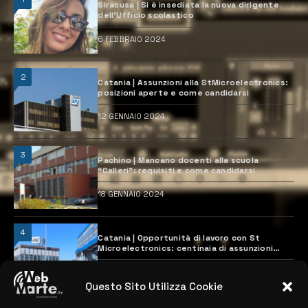
Siracusa | Si è insediata la nuova dirigente
dell’Ufficio scolastico
6 FEBBRAIO 2024
2
Catania | Assunzioni alla StMicroelectronics:
posizioni aperte e come candidarsi
12 GENNAIO 2024
3
Pachino | Mancano docenti alla scuola
“Calleri”: requisiti e come candidarsi
18 GENNAIO 2024
4
Catania | Opportunità di lavoro con St
Microelectronics: centinaia di assunzioni
previste
28 MARZO 2024
Questo Sito Utilizza Cookie