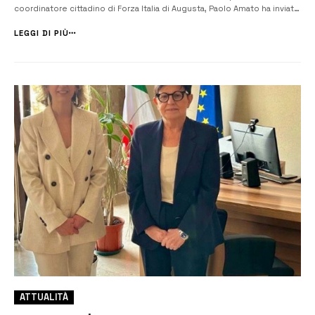
coordinatore cittadino di Forza Italia di Augusta, Paolo Amato ha inviato
una nota al presidente della Regione siciliana Renato Schifani e al
prefetto di Siracusa Chiara Armenia per richiamare l’attenzione su ...
LEGGI DI PIÙ
ATTUALITÀ