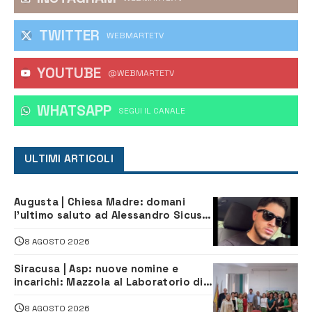
TWITTER
WEBMARTETV
YOUTUBE
@WEBMARTETV
WHATSAPP
‎SEGUI IL CANALE
ULTIMI ARTICOLI
Augusta | Chiesa Madre: domani
l’ultimo saluto ad Alessandro Sicuso,
morto in un incidente stradale
8 AGOSTO 2026
Siracusa | Asp: nuove nomine e
incarichi: Mazzola al Laboratorio di
Sanità pubblica, Matteliano al
Servizio Legale
8 AGOSTO 2026