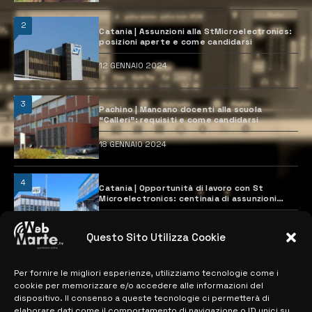
2
Catania | Assunzioni alla StMicroelectronics:
posizioni aperte e come candidarsi
12 GENNAIO 2024
3
Pachino | Mancano docenti alla scuola
“Calleri”: requisiti e come candidarsi
18 GENNAIO 2024
4
Catania | Opportunità di lavoro con St
Microelectronics: centinaia di assunzioni
previste
28 MARZO 2024
Questo Sito Utilizza Cookie
Per fornire le migliori esperienze, utilizziamo tecnologie come i
MAPPA DEL SITO
cookie per memorizzare e/o accedere alle informazioni del
dispositivo. Il consenso a queste tecnologie ci permetterà di
elaborare dati come il comportamento di navigazione o ID unici su