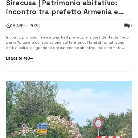
Siracusa | Patrimonio abitativo:
incontro tra prefetto Armenia e
presidente Iacp Scorpo
0
18 APRILE 2026
Incontro proficuo, ieri mattina, tra il prefetto e la presidente dell’Iacp
per rafforzare la collaborazione sul territorio. I temi affrontati sono
stati quelli della gestione del patrimonio abitativo, del contrasto
all’abusivismo e della gestione delle criticità che sono elementi
connessi con la sicurezza nel territorio. “𝐿𝑎 𝑣𝑜𝑙𝑜𝑛𝑡𝑎̀ 𝑑𝑖 𝑙𝑎𝑣𝑜𝑟𝑎...
LEGGI DI PIÙ