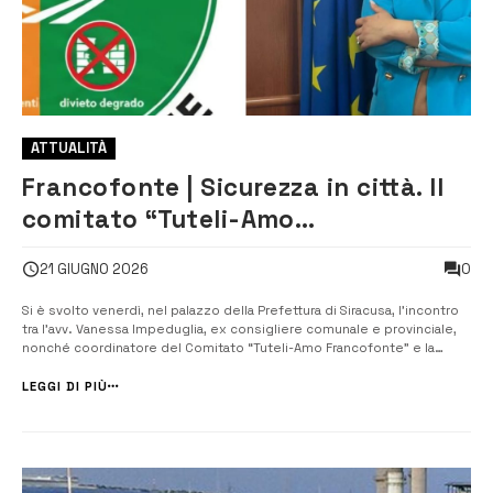
ATTUALITÀ
Francofonte | Sicurezza in città. Il
comitato “Tuteli-Amo
Francofonte” incontra il Prefetto
0
21 GIUGNO 2026
Si è svolto venerdì, nel palazzo della Prefettura di Siracusa, l’incontro
tra l’avv. Vanessa Impeduglia, ex consigliere comunale e provinciale,
nonché coordinatore del Comitato “Tuteli-Amo Francofonte” e la
dott.ssa Chiara Armenia, Prefetto di Siracusa, per discutere sulla
situazione della sicurezza a Francofonte. &#822...
LEGGI DI PIÙ