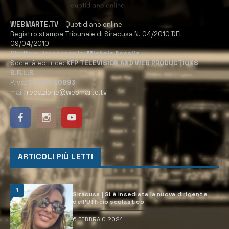
WEBMARTE.TV
– Quotidiano online
Registro stampa Tribunale di Siracusa N. 04/2010 DEL
09/04/2010
Direttore Responsabile:
Michele Accolla
Società editrice:
KFP TELEVISION AND WEB PRODUCTIONS
S.R.L.S.
P.Iva:
02184950893
mail:
redazione@webmarte.tv
ARTICOLI PIÙ LETTI
1
Siracusa | Si è insediata la nuova dirigente
dell’Ufficio scolastico
6 FEBBRAIO 2024