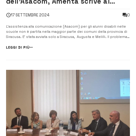
dell’Asacom, Amenta scrive al
prefetto
0
17 SETTEMBRE 2024
L’assistenza alla comunicazione (Asacom) per gli alunni disabili nelle
scuole non è partita nella maggior parte dei comuni della provincia di
Siracusa. E’ stata avviata solo a Siracusa, Augusta e Melilli. Il problema
viene portato all’attenzione del prefetto di Siracusa Raffaela
Moscarella da Sebastiano Amenta, presidente nazionale dell’assoc...
LEGGI DI PIÙ