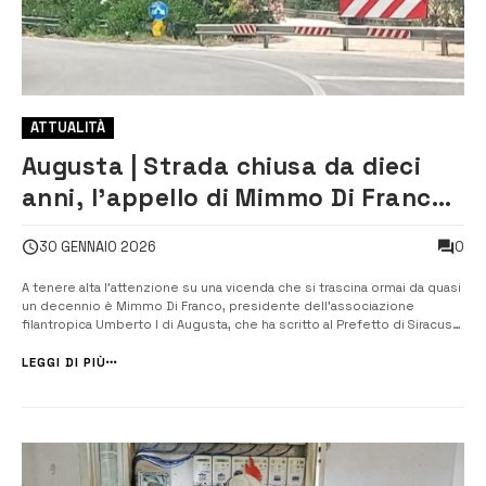
ATTUALITÀ
Augusta | Strada chiusa da dieci
anni, l’appello di Mimmo Di Franco
al prefetto
0
30 GENNAIO 2026
A tenere alta l’attenzione su una vicenda che si trascina ormai da quasi
un decennio è Mimmo Di Franco, presidente dell’associazione
filantropica Umberto I di Augusta, che ha scritto al Prefetto di Siracusa,
Chiara Armenia, per segnalare la grave situazione legata alla
persistente chiusura di un tratto della ex SS 114, nella corsia Siracusa –
LEGGI DI PIÙ
...