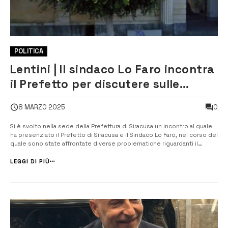
POLITICA
Lentini | Il sindaco Lo Faro incontra
il Prefetto per discutere sulle
problematiche riguardanti il
0
8 MARZO 2025
cimitero
Si è svolto nella sede della Prefettura di Siracusa un incontro al quale
ha presenziato il Prefetto di Siracusa e il Sindaco Lo Faro, nel corso del
quale sono state affrontate diverse problematiche riguardanti il
cimitero comunale e, in particolare, ai rapporti tra l’Amministrazione
Comunale e la società “Consorzio Leontinoi”, concessionaria d...
LEGGI DI PIÙ