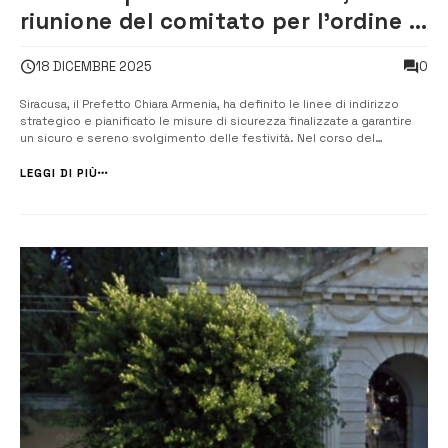
riunione del comitato per l’ordine e
la sicurezza pubblico
0
18 DICEMBRE 2025
Siracusa, il Prefetto Chiara Armenia, ha definito le linee di indirizzo
strategico e pianificato le misure di sicurezza finalizzate a garantire
un sicuro e sereno svolgimento delle festività. Nel corso del
Comitato per l’ordine e la sicurezza pubblica è stata disposta infatti
una intensificazione dei servizi di prevenzione e controllo de...
LEGGI DI PIÙ