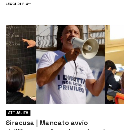
istituita con decreto dell’Assessore per...
LEGGI DI PIÙ
ATTUALITÀ
Siracusa | Mancato avvio