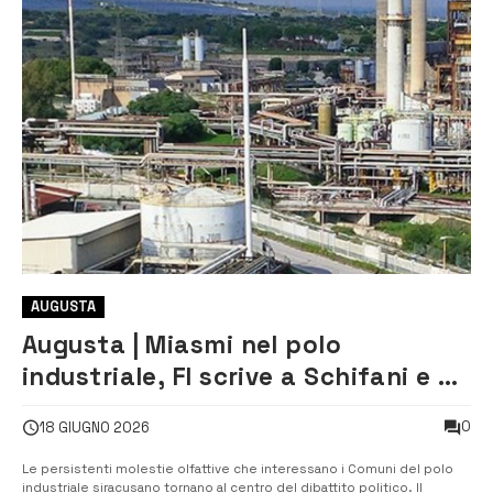
AUGUSTA
Augusta | Miasmi nel polo
industriale, FI scrive a Schifani e al
Prefetto: «Serve un controllo
0
18 GIUGNO 2026
pubblico più efficace»
Le persistenti molestie olfattive che interessano i Comuni del polo
industriale siracusano tornano al centro del dibattito politico. Il