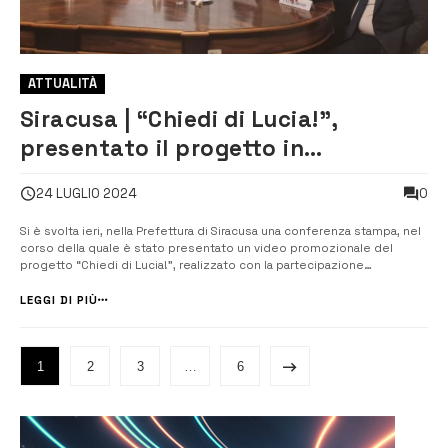
ATTUALITÀ
Siracusa | “Chiedi di Lucia!”,
presentato il progetto in
Prefettura
0
24 LUGLIO 2024
Si è svolta ieri, nella Prefettura di Siracusa una conferenza stampa, nel
corso della quale è stato presentato un video promozionale del
progetto “Chiedi di Lucia!”, realizzato con la partecipazione
dell’attrice dell’INDA Giulia Valentini. Erano presenti all’incontro i
sottoscrittori del “Protocollo d’intesa per la promozione di strategie
LEGGI DI PIÙ
cond...
1
2
3
…
6