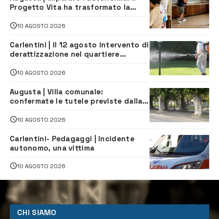
Progetto Vita ha trasformato la
quotidianità in una palestra di
indipendenza
10 AGOSTO 2026
Carlentini | Il 12 agosto intervento di
derattizzazione nel quartiere
Santuzzi
10 AGOSTO 2026
Augusta | Villa comunale:
confermate le tutele previste dalla
Soprintendenza
10 AGOSTO 2026
Carlentini- Pedagaggi | Incidente
autonomo, una vittima
10 AGOSTO 2026
CHI SIAMO