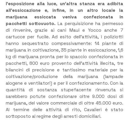
l’esposizione alla luce, un’altra stanza era adibita
all’essiccazione e, infine, in un altro locale la
marijuana essiccata veniva confezionata in
pacchetti sottovuoto.
La perquisizione ha permesso
di rinvenire, grazie ai cani Maui e Yocco anche 7
cartucce per fucile. Ad esito dell’attività, i poliziotti
hanno sequestrato compessivamente: 14 piante di
marijuana in coltivazione, 35 piante in essiccazione, 1,6
kg di marijuana pronta per lo spaccio confezionata in
pacchetti, 800 euro provento dell’attività illecita, tre
bilancini di precisione e tantissimo materiale per la
coltivazione/produzione della marijuana (lampade
alogene e ventilatori) e per il confezionamento. Con la
quantità di sostanza stupefacente rinvenuta si
sarebbero potute confezionare oltre 9.000 dosi di
marijuana, del valore commerciale di oltre 45.000 euro.
Al termine delle attività di rito, Cavalieri è stato
sottoposto al regime degli arresti domiciliari.