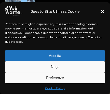
previste
28 MARZO 2024
Questo Sito Utilizza Cookie
Per fornire le migliori esperienze, utilizziamo tecnologie come i
MAPPA DEL SITO
cookie per memorizzare e/o accedere alle informazioni del
dispositivo. Il consenso a queste tecnologie ci permetterà di
> NOTIZIE
elaborare dati come il comportamento di navigazione o ID unici su
questo sito.
> EDIZIONI LOCALI
> CONTATTI
Accetta
> INFO
Nega
Preferenze
Cookie Policy
© COPYRIGHT 2026:
KFP TELEVISION AND WEB PRODUCTIONS