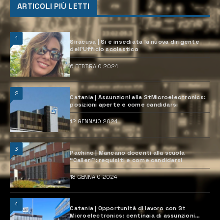
ARTICOLI PIÙ LETTI
1
Siracusa | Si è insediata la nuova dirigente
dell’Ufficio scolastico
6 FEBBRAIO 2024
2
Catania | Assunzioni alla StMicroelectronics:
posizioni aperte e come candidarsi
12 GENNAIO 2024
3
Pachino | Mancano docenti alla scuola
“Calleri”: requisiti e come candidarsi
18 GENNAIO 2024
4
Catania | Opportunità di lavoro con St
Microelectronics: centinaia di assunzioni