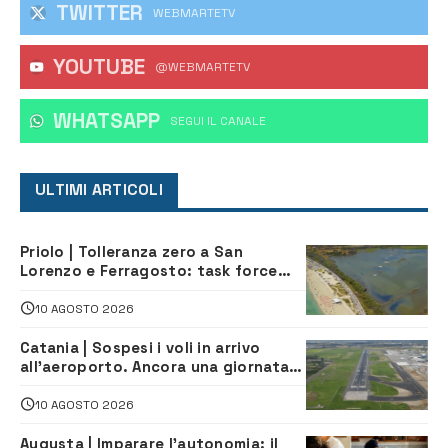
TWITTER
WEBMARTETV
YOUTUBE
@WEBMARTETV
WHATSAPP
‎SEGUI IL CANALE
ULTIMI ARTICOLI
Priolo | Tolleranza zero a San
Lorenzo e Ferragosto: task force
contro degrado e caos sul litorale,
navette gratuite
10 AGOSTO 2026
Catania | Sospesi i voli in arrivo
all’aeroporto. Ancora una giornata
di disagi per i viaggiatori
10 AGOSTO 2026
Augusta | Imparare l’autonomia: il