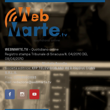
WEBMARTE.TV
– Quotidiano online
Registro stampa Tribunale di Siracusa N. 04/2010 DEL
09/04/2010
Direttore Responsabile:
Michele Accolla
Società editrice:
KFP TELEVISION AND WEB PRODUCTIONS
S.R.L.S.
P.Iva:
02184950893
mail:
redazione@webmarte.tv