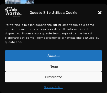
previste
28 MARZO 2024
Questo Sito Utilizza Cookie
Per fornire le migliori esperienze, utilizziamo tecnologie come i
MAPPA DEL SITO
cookie per memorizzare e/o accedere alle informazioni del
dispositivo. Il consenso a queste tecnologie ci permetterà di
> NOTIZIE
elaborare dati come il comportamento di navigazione o ID unici su
questo sito.
> EDIZIONI LOCALI
> CONTATTI
Accetta
> INFO
Nega
Preferenze
Cookie Policy