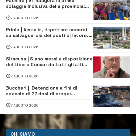
Pachino | Si inaugura la prima
spiaggia inclusiva della provincia:
assistenza e prevenzione aperte a
tutti
7 AGOSTO 2026
Priolo | Versalis, rispettare accordi
su salvaguardia dei posti di lavoro. Il
sindaco scrive alla società
7 AGOSTO 2026
Siracusa | Siano messi a disposizione
del Libero Consorzio tutti gli atti
relativi alla privatizzazione della Sac
7 AGOSTO 2026
Buccheri | Detenzione a fini di
spaccio di 27 dosi di droga:
denunciati tre 20enni
7 AGOSTO 2026
CHI SIAMO