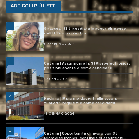
ARTICOLI PIÙ LETTI
1
Siracusa | Si è insediata la nuova dirigente
dell’Ufficio scolastico
6 FEBBRAIO 2024
2
Catania | Assunzioni alla StMicroelectronics:
posizioni aperte e come candidarsi
12 GENNAIO 2024
3
Pachino | Mancano docenti alla scuola
“Calleri”: requisiti e come candidarsi
18 GENNAIO 2024
4
Catania | Opportunità di lavoro con St
Microelectronics: centinaia di assunzioni