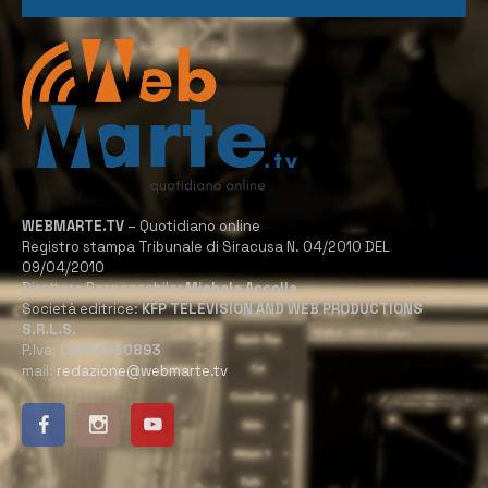
WEBMARTE.TV
– Quotidiano online
Registro stampa Tribunale di Siracusa N. 04/2010 DEL
09/04/2010
Direttore Responsabile:
Michele Accolla
Società editrice:
KFP TELEVISION AND WEB PRODUCTIONS
S.R.L.S.
P.Iva:
02184950893
mail:
redazione@webmarte.tv