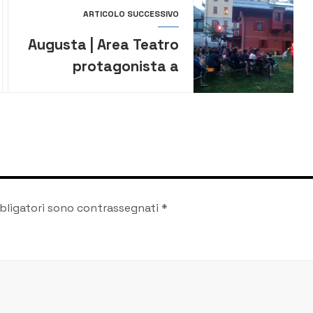
ARTICOLO SUCCESSIVO
Augusta | Area Teatro
protagonista a
Trapani con la
conferenza/spettacolo
“Per Ogni Macondo
Possibile”
bligatori sono contrassegnati
*