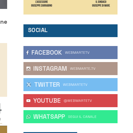
one
SOCIAL
FACEBOOK
WEBMARTETV
INSTAGRAM
WEBMARTE.TV
TWITTER
WEBMARTETV
YOUTUBE
@WEBMARTETV
WHATSAPP
‎SEGUI IL CANALE