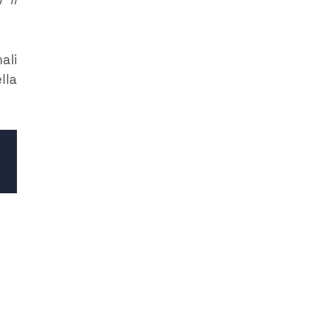
ali
lla