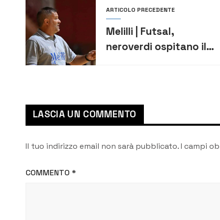
ARTICOLO PRECEDENTE
Melilli | Futsal,
neroverdi ospitano il
Giovinazzo.
Mittelman: ”Siamo in
buona forma”
LASCIA UN COMMENTO
Il tuo indirizzo email non sarà pubblicato.
I campi ob
COMMENTO
*