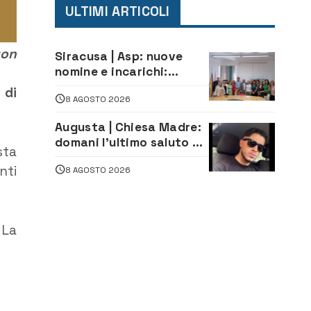
ULTIMI ARTICOLI
uon
Siracusa | Asp: nuove
nomine e incarichi:
Mazzola al Laboratorio
 di
8 AGOSTO 2026
di Sanità pubblica,
Matteliano al Servizio
Augusta | Chiesa Madre:
Legale
domani l’ultimo saluto ad
sta
Alessandro Sicuso,
nti
8 AGOSTO 2026
morto in un incidente
stradale
 La