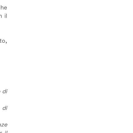
che
 il
to,
 di
 di
nze
 il