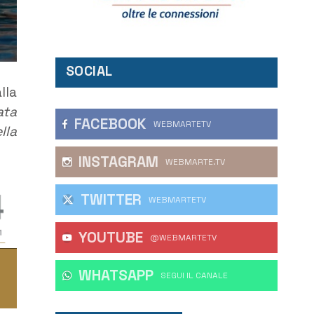
SOCIAL
lla
ata
FACEBOOK
WEBMARTETV
lla
INSTAGRAM
WEBMARTE.TV
TWITTER
WEBMARTETV
YOUTUBE
@WEBMARTETV
WHATSAPP
‎SEGUI IL CANALE