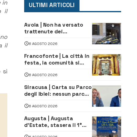
 in
ULTIMI ARTICOLI
 il
Avola | Non ha versato
trattenute dei
ano
lavoratori: sequestrati
6 AGOSTO 2026
oltre 700 mila euro a
 il
imprenditore della
Francofonte | La città in
climatizzazione
festa, la comunità si
affida alla Madonna
 si
6 AGOSTO 2026
della Neve tra fede e
tradizione
Siracusa | Carta su Parco
degli Iblei: nessun parco
può nascere contro le
6 AGOSTO 2026
comunità e il territorio
Augusta | Augusta
d’Estate, stasera il 1°
Torneo di Burraco sotto
6 AGOSTO 2026