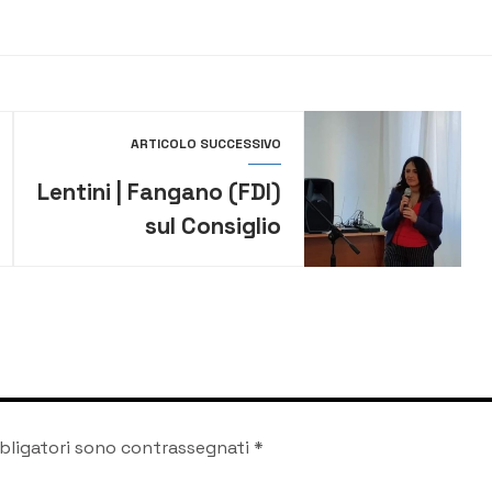
ARTICOLO SUCCESSIVO
Lentini | Fangano (FDI)
sul Consiglio
comunale aperto sulla
“Riccardo da Lentini-
Vittorio Veneto”
bligatori sono contrassegnati
*