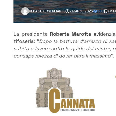
REDAZIONE WEBMARTE
7 MARZO 2025
560
1 MI
La presidente
Roberta Marotta e
videnzi
tifoseria: “
Dopo la battuta d’arresto di sa
subito a lavoro sotto la guida del mister, pe
consapevolezza di dover dare il massimo
”.