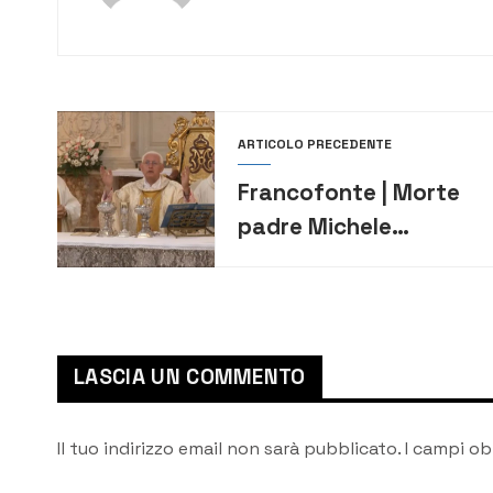
ARTICOLO PRECEDENTE
Francofonte | Morte
padre Michele
Boccaccio, il ricordo
di don Gallina, “Ha
amato Dio e la
Chiesa”
LASCIA UN COMMENTO
Il tuo indirizzo email non sarà pubblicato.
I campi ob