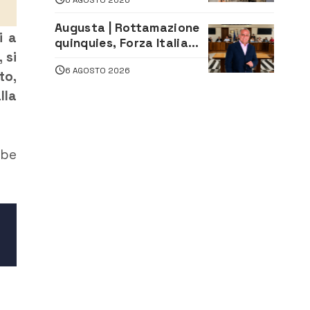
le Stelle: piazza
D’Astorga già sold out
Augusta | Rottamazione
i a
quinquies, Forza Italia
 si
rivendica il risultato:
6 AGOSTO 2026
«La proposta è nostra»
to,
lla
ube