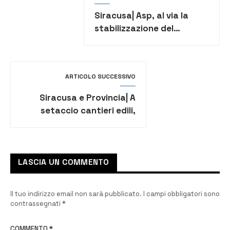
Siracusa| Asp, al via la
stabilizzazione del
personale precario
ARTICOLO SUCCESSIVO
Siracusa e Provincia| A
setaccio cantieri edili,
aziende agricole, bar e
ristoranti
LASCIA UN COMMENTO
Il tuo indirizzo email non sarà pubblicato.
I campi obbligatori sono
contrassegnati
*
COMMENTO
*