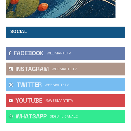
SOCIAL
FACEBOOK
WEBMARTETV
INSTAGRAM
WEBMARTE.TV
TWITTER
WEBMARTETV
YOUTUBE
@WEBMARTETV
WHATSAPP
‎SEGUI IL CANALE