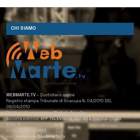
CHI SIAMO
WEBMARTE.TV
– Quotidiano online
Registro stampa Tribunale di Siracusa N. 04/2010 DEL
09/04/2010
Direttore Responsabile:
Michele Accolla
Società editrice:
KFP TELEVISION AND WEB PRODUCTIONS
S.R.L.S.
P.Iva:
02184950893
mail:
redazione@webmarte.tv