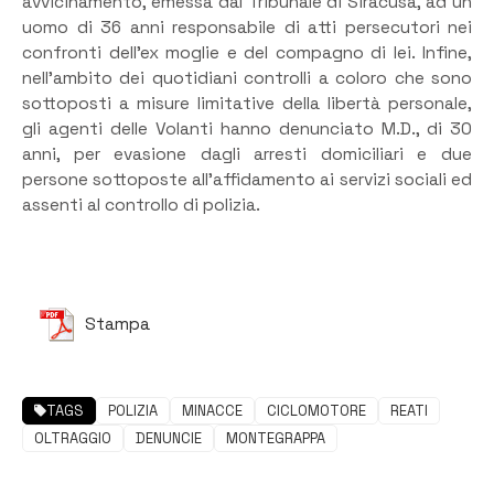
avvicinamento, emessa dal Tribunale di Siracusa, ad un
uomo di 36 anni responsabile di atti persecutori nei
confronti dell’ex moglie e del compagno di lei. Infine,
nell’ambito dei quotidiani controlli a coloro che sono
sottoposti a misure limitative della libertà personale,
gli agenti delle Volanti hanno denunciato M.D., di 30
anni, per evasione dagli arresti domiciliari e due
persone sottoposte all’affidamento ai servizi sociali ed
assenti al controllo di polizia.
Stampa
TAGS
POLIZIA
MINACCE
CICLOMOTORE
REATI
OLTRAGGIO
DENUNCIE
MONTEGRAPPA