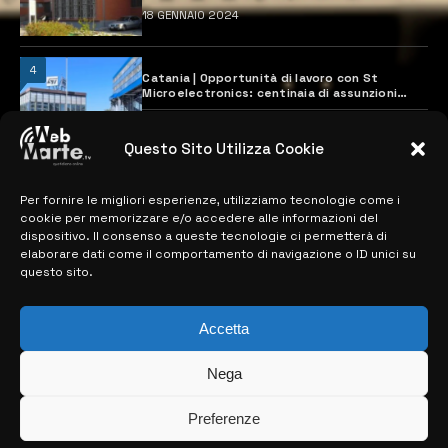
18 GENNAIO 2024
4
Catania | Opportunità di lavoro con St
Microelectronics: centinaia di assunzioni
previste
28 MARZO 2024
Questo Sito Utilizza Cookie
Per fornire le migliori esperienze, utilizziamo tecnologie come i
MAPPA DEL SITO
cookie per memorizzare e/o accedere alle informazioni del
dispositivo. Il consenso a queste tecnologie ci permetterà di
> NOTIZIE
elaborare dati come il comportamento di navigazione o ID unici su
questo sito.
> EDIZIONI LOCALI
> CONTATTI
Accetta
> INFO
Nega
Preferenze