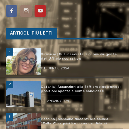
ARTICOLI PIÙ LETTI
1
Siracusa | Si è insediata la nuova dirigente
dell’Ufficio scolastico
6 FEBBRAIO 2024
2
Catania | Assunzioni alla StMicroelectronics:
posizioni aperte e come candidarsi
12 GENNAIO 2024
3
Pachino | Mancano docenti alla scuola
“Calleri”: requisiti e come candidarsi