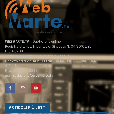
WEBMARTE.TV
– Quotidiano online
Registro stampa Tribunale di Siracusa N. 04/2010 DEL
09/04/2010
Direttore Responsabile:
Michele Accolla
Società editrice:
KFP TELEVISION AND WEB PRODUCTIONS
S.R.L.S.
P.Iva:
02184950893
mail:
redazione@webmarte.tv
ARTICOLI PIÙ LETTI