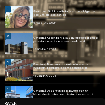
1
Siracusa | Si è insediata la nuova dirigente
dell’Ufficio scolastico
6 FEBBRAIO 2024
2
Catania | Assunzioni alla StMicroelectronics:
posizioni aperte e come candidarsi
12 GENNAIO 2024
3
Pachino | Mancano docenti alla scuola
“Calleri”: requisiti e come candidarsi
18 GENNAIO 2024
4
Catania | Opportunità di lavoro con St
Microelectronics: centinaia di assunzioni
previste
28 MARZO 2024