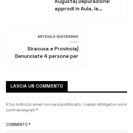
Augusta| Depurazione:
approdi in Aula, la
richiesta di 6 consiglieri
ARTICOLO SUCCESSIVO
Siracusa e Provincia|
Denunciate 4 persone per
vari reati
LASCIA UN COMMENTO
Il tuo indirizzo email non sarà pubblicato.
I campi obbligatori sono
contrassegnati
*
COMMENTO
*