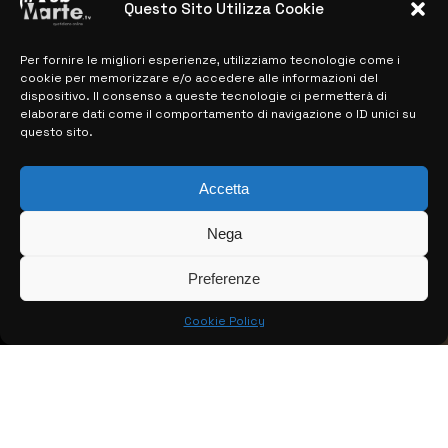
Questo Sito Utilizza Cookie
Per fornire le migliori esperienze, utilizziamo tecnologie come i
MAPPA DEL SITO
cookie per memorizzare e/o accedere alle informazioni del
dispositivo. Il consenso a queste tecnologie ci permetterà di
> NOTIZIE
elaborare dati come il comportamento di navigazione o ID unici su
questo sito.
> EDIZIONI LOCALI
Accetta
> CONTATTI
> INFO
Nega
Preferenze
Cookie Policy
© COPYRIGHT 2026:
KFP TELEVISION AND WEB PRODUCTIONS
S.R.L.S.
– P.IVA: 02184950893 – TUTTI I DIRITTI RISERVATI –