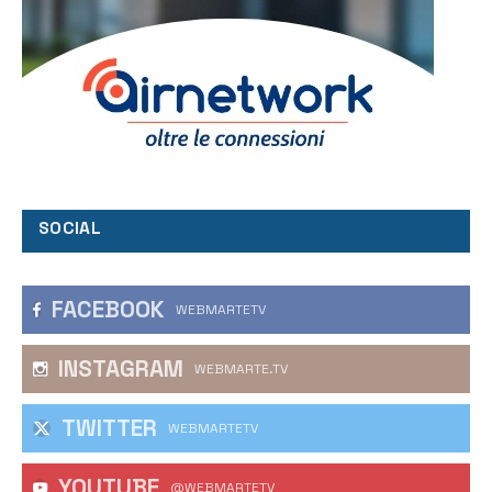
SOCIAL
FACEBOOK
WEBMARTETV
INSTAGRAM
WEBMARTE.TV
TWITTER
WEBMARTETV
YOUTUBE
@WEBMARTETV