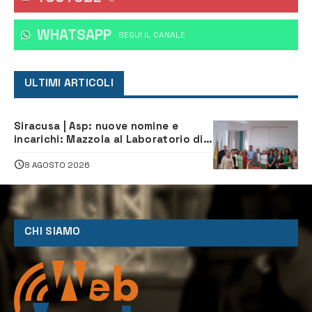
WHATSAPP
‎SEGUI IL CANALE
ULTIMI ARTICOLI
Siracusa | Asp: nuove nomine e
incarichi: Mazzola al Laboratorio di
Sanità pubblica, Matteliano al
Servizio Legale
8 AGOSTO 2026
CHI SIAMO