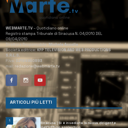
WEBMARTE.TV
– Quotidiano online
Registro stampa Tribunale di Siracusa N. 04/2010 DEL
09/04/2010
Direttore Responsabile:
Michele Accolla
Società editrice:
KFP TELEVISION AND WEB PRODUCTIONS
S.R.L.S.
P.Iva:
02184950893
mail:
redazione@webmarte.tv
ARTICOLI PIÙ LETTI
1
Siracusa | Si è insediata la nuova dirigente
dell’Ufficio scolastico