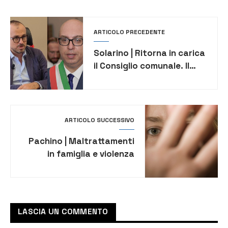
ARTICOLO PRECEDENTE
Solarino | Ritorna in carica
il Consiglio comunale. Il
Cga ha accolto il ricorso di
sei consiglieri
ARTICOLO SUCCESSIVO
Pachino | Maltrattamenti
in famiglia e violenza
sessuale nei confronti
della ex compagna,
arrestato 47enne
LASCIA UN COMMENTO