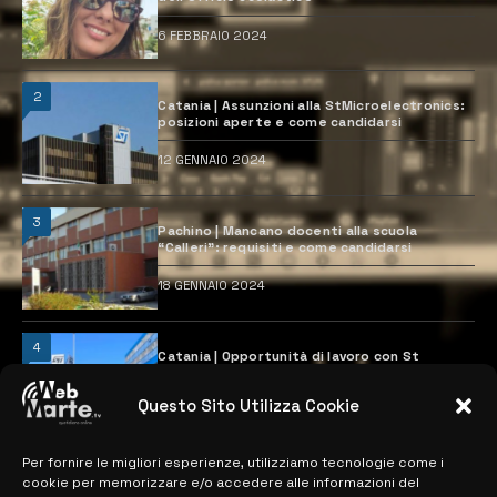
6 FEBBRAIO 2024
2
Catania | Assunzioni alla StMicroelectronics:
posizioni aperte e come candidarsi
12 GENNAIO 2024
3
Pachino | Mancano docenti alla scuola
“Calleri”: requisiti e come candidarsi
18 GENNAIO 2024
4
Catania | Opportunità di lavoro con St
Microelectronics: centinaia di assunzioni
previste
Questo Sito Utilizza Cookie
28 MARZO 2024
Per fornire le migliori esperienze, utilizziamo tecnologie come i
cookie per memorizzare e/o accedere alle informazioni del