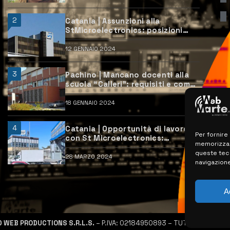
2
Catania | Assunzioni alla
StMicroelectronics: posizioni
aperte e come candidarsi
12 GENNAIO 2024
3
Pachino | Mancano docenti alla
scuola “Calleri”: requisiti e come
candidarsi
18 GENNAIO 2024
4
Catania | Opportunità di lavoro
Per fornire
con St Microelectronics:
memorizzare
centinaia di assunzioni previste
queste tec
28 MARZO 2024
navigazione
A
D WEB PRODUCTIONS S.R.L.S.
– P.IVA: 02184950893 – TUTTI I DIRITTI R