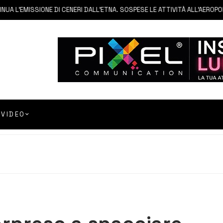
L’EMISSIONE DI CENERI DALL’ETNA. SOSPESE LE ATTIVITÀ ALL’AEROPORTO
VIDEO