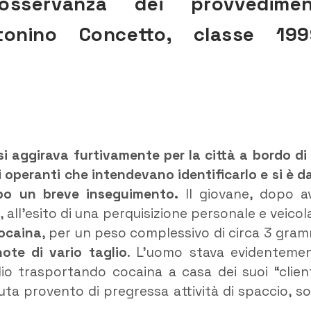
osservanza dei provvedimen
tonino Concetto
, classe 199
 si aggirava furtivamente per la città a bordo di
i operanti che intendevano identificarlo e si è d
po un breve inseguimento.
Il giovane, dopo a
i, all’esito di una perquisizione personale e veicol
cocaina
, per un peso complessivo di circa 3 gram
te di vario taglio
. L’uomo stava evidenteme
glio trasportando cocaina a casa dei suoi “client
uta provento di pregressa attività di spaccio, s