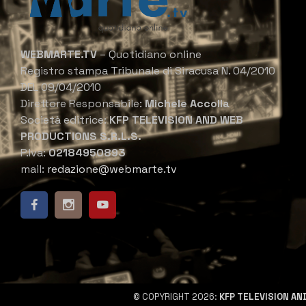
WEBMARTE.TV
– Quotidiano online
Registro stampa Tribunale di Siracusa N. 04/2010
DEL 09/04/2010
Direttore Responsabile:
Michele Accolla
Società editrice:
KFP TELEVISION AND WEB
PRODUCTIONS S.R.L.S.
P.Iva:
02184950893
mail:
redazione@webmarte.tv
© COPYRIGHT 2026:
KFP TELEVISION AN