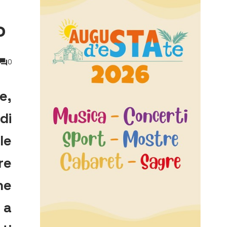
o
0
e,
di
le
re
ne
 a