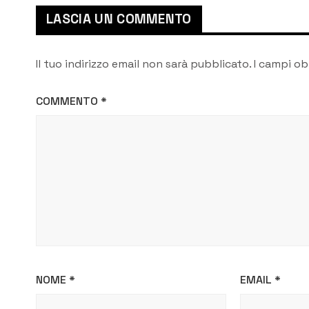
industriale e nella
LASCIA UN COMMENTO
pubblica
amministrazione
Il tuo indirizzo email non sarà pubblicato.
I campi ob
COMMENTO
*
NOME
*
EMAIL
*