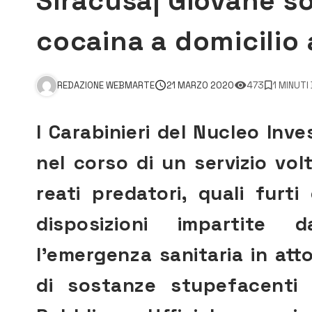
Siracusa| Giovane s
cocaina a domicilio
REDAZIONE WEBMARTE
21 MARZO 2020
473
1 MINUTI
I Carabinieri del Nucleo Inv
nel corso di un servizio vo
reati predatori, quali furti
disposizioni impartite
l’emergenza sanitaria in at
di sostanze stupefacenti a