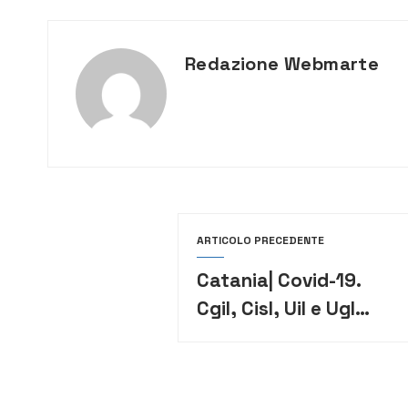
Redazione Webmarte
ARTICOLO PRECEDENTE
Catania| Covid-19.
Cgil, Cisl, Uil e Ugl
chiedono la tutela
delle migliaia di
lavoratori nella zona