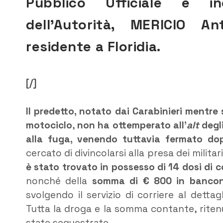
Pubblico Ufficiale e in
dell’Autorità,
MERICIO An
residente a Floridia.
[/]
Il predetto, notato dai Carabinieri mentre
motociclo
,
non ha ottemperato all’
alt
degl
alla fuga, venendo tuttavia fermato do
cercato di divincolarsi alla presa dei militar
è stato trovato in possesso di 14 dosi di 
nonché della
somma di € 800 in bancono
svolgendo il servizio di corriere al detta
Tutta la droga e la somma contante, riten
state sequestrate.