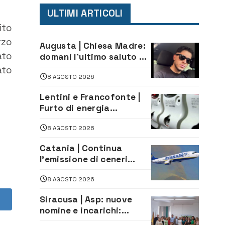
ULTIMI ARTICOLI
ito
rzo
Augusta | Chiesa Madre:
ato
domani l’ultimo saluto ad
Alessandro Sicuso,
ato
8 AGOSTO 2026
morto in un incidente
stradale
Lentini e Francofonte |
Furto di energia
elettrica, denunciate 4
8 AGOSTO 2026
persone
Catania | Continua
l’emissione di ceneri
dall’Etna. Sospese le
8 AGOSTO 2026
attività all’aeroporto di
Fontanarossa
Siracusa | Asp: nuove
nomine e incarichi:
Mazzola al Laboratorio