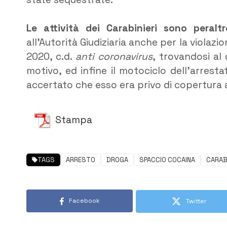
Le attività dei Carabinieri sono peralt
all’Autorità Giudiziaria anche per la violaz
2020, c.d.
anti coronavirus
, trovandosi al
motivo, ed infine il motociclo dell’arres
accertato che esso era privo di copertura a
Stampa
TAGS
ARRESTO
DROGA
SPACCIO COCAINA
CARABI
Facebook
Twitter