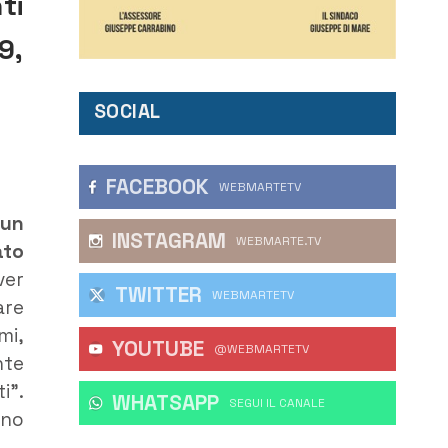
ti
9,
SOCIAL
FACEBOOK
WEBMARTETV
 un
INSTAGRAM
WEBMARTE.TV
ato
ver
TWITTER
WEBMARTETV
are
mi,
YOUTUBE
@WEBMARTETV
nte
i”.
WHATSAPP
‎SEGUI IL CANALE
ono