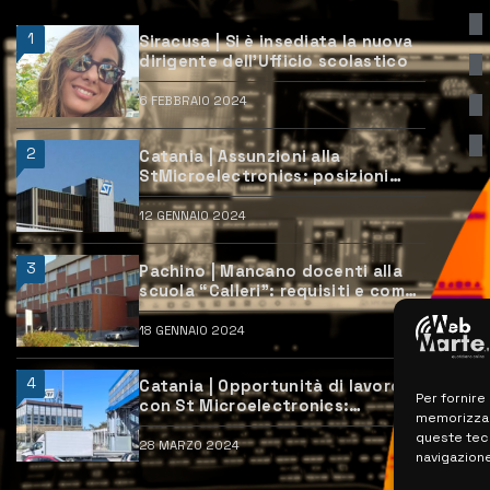
1
Siracusa | Si è insediata la nuova
dirigente dell’Ufficio scolastico
6 FEBBRAIO 2024
2
Catania | Assunzioni alla
StMicroelectronics: posizioni
aperte e come candidarsi
12 GENNAIO 2024
3
Pachino | Mancano docenti alla
scuola “Calleri”: requisiti e come
candidarsi
18 GENNAIO 2024
4
Catania | Opportunità di lavoro
Per fornire
con St Microelectronics:
memorizzare
centinaia di assunzioni previste
queste tec
28 MARZO 2024
navigazione