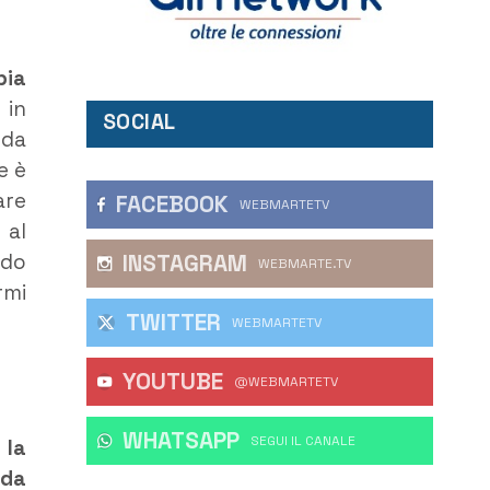
pia
 in
SOCIAL
nda
e è
are
FACEBOOK
WEBMARTETV
 al
ndo
INSTAGRAM
WEBMARTE.TV
rmi
TWITTER
WEBMARTETV
YOUTUBE
@WEBMARTETV
WHATSAPP
‎SEGUI IL CANALE
 la
 da