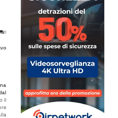
0
avo
ina
dal
 il
bre
lla