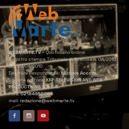
WEBMARTE.TV
– Quotidiano online
Registro stampa Tribunale di Siracusa N. 04/2010
DEL 09/04/2010
Direttore Responsabile:
Michele Accolla
Società editrice:
KFP TELEVISION AND WEB
PRODUCTIONS S.R.L.S.
P.Iva:
02184950893
mail:
redazione@webmarte.tv