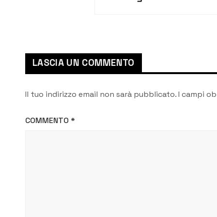
antiSars-CoV-
2/Covid-19: esclusi gli
odontotecnici
LASCIA UN COMMENTO
Il tuo indirizzo email non sarà pubblicato.
I campi ob
COMMENTO
*