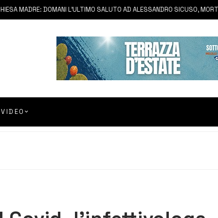
SA MADRE: DOMANI L’ULTIMO SALUTO AD ALESSANDRO SICUSO, MORTO IN
VIDEO