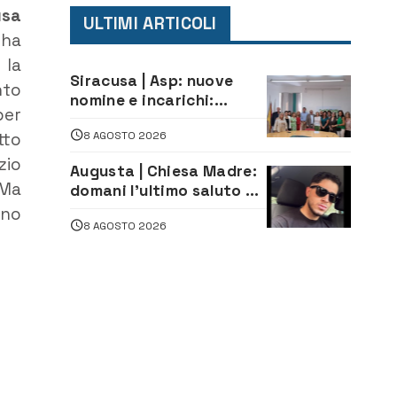
usa
ULTIMI ARTICOLI
 ha
 la
Siracusa | Asp: nuove
nto
nomine e incarichi:
per
Mazzola al Laboratorio
8 AGOSTO 2026
tto
di Sanità pubblica,
Matteliano al Servizio
zio
Augusta | Chiesa Madre:
Legale
 Ma
domani l’ultimo saluto ad
Alessandro Sicuso,
ino
8 AGOSTO 2026
morto in un incidente
stradale