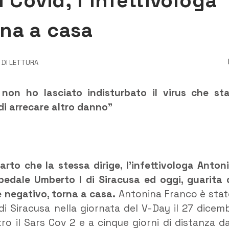
 Covid, l’infettivologa
na a casa
I DI LETTURA
non ho lasciato indisturbato il virus che st
di arrecare altro danno”
parto che la stessa dirige, l’infettivologa Anton
spedale Umberto I di Siracusa ed oggi, guarita 
 negativo, torna a casa.
Antonina Franco è stato
di Siracusa nella giornata del V-Day il 27 dicem
o il Sars Cov 2 e a cinque giorni di distanza da