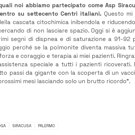
ai quali noi abbiamo partecipato come Asp Sirac
Centro su settecento Centri italiani.
Questo mi
della cascata citochimica inibendola e riducendo
, cercando di non lasciare spazio. Oggi si è aggiu
primi segni di dispnea e di saturazione a 91-92 
peggio perché se la polmonite diventa massiva tu
forza e coraggio e terapia ai miei pazienti. Ringra
ssistenza speciale a tutti i pazienti ricoverati.
atto passi da gigante con la scoperta di un vacc
prossimi mesi lasciando solo un brutto ricordo”.
OGA
SIRACUSA
PALERMO