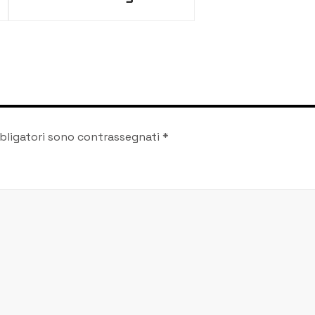
urbana e Land art per
riqualificare l’area
bligatori sono contrassegnati
*