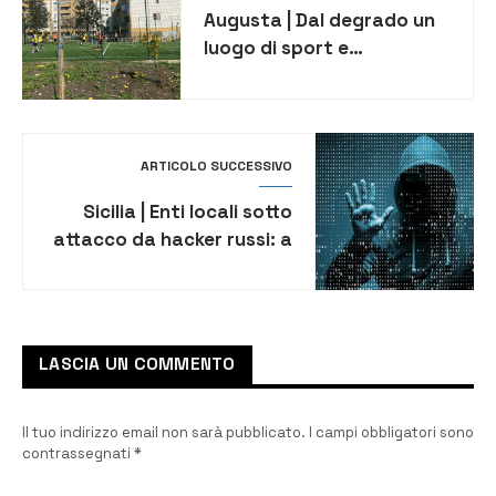
Augusta | Dal degrado un
luogo di sport e
aggregazione apprezzato
dalla gente
ARTICOLO SUCCESSIVO
Sicilia | Enti locali sotto
attacco da hacker russi: a
rischio Catania, Trapani,
Ragusa, Caltanissetta,
Enna
LASCIA UN COMMENTO
Il tuo indirizzo email non sarà pubblicato.
I campi obbligatori sono
contrassegnati
*