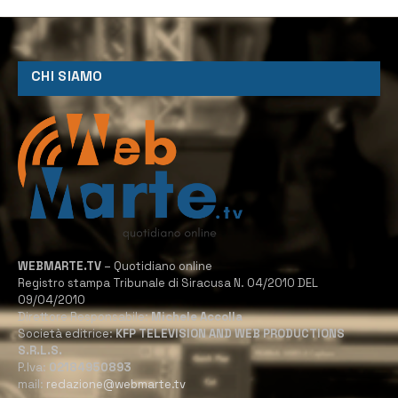
CHI SIAMO
WEBMARTE.TV
– Quotidiano online
Registro stampa Tribunale di Siracusa N. 04/2010 DEL
09/04/2010
Direttore Responsabile:
Michele Accolla
Società editrice:
KFP TELEVISION AND WEB PRODUCTIONS
S.R.L.S.
P.Iva:
02184950893
mail:
redazione@webmarte.tv