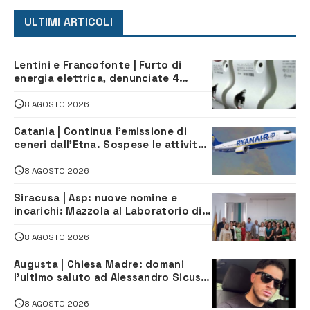
ULTIMI ARTICOLI
Lentini e Francofonte | Furto di
energia elettrica, denunciate 4
persone
8 AGOSTO 2026
Catania | Continua l’emissione di
ceneri dall’Etna. Sospese le attività
all’aeroporto di Fontanarossa
8 AGOSTO 2026
Siracusa | Asp: nuove nomine e
incarichi: Mazzola al Laboratorio di
Sanità pubblica, Matteliano al
Servizio Legale
8 AGOSTO 2026
Augusta | Chiesa Madre: domani
l’ultimo saluto ad Alessandro Sicuso,
morto in un incidente stradale
8 AGOSTO 2026