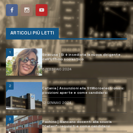
ARTICOLI PIÙ LETTI
1
Siracusa | Si è insediata la nuova dirigente
dell’Ufficio scolastico
6 FEBBRAIO 2024
2
Catania | Assunzioni alla StMicroelectronics:
posizioni aperte e come candidarsi
12 GENNAIO 2024
3
Pachino | Mancano docenti alla scuola
“Calleri”: requisiti e come candidarsi