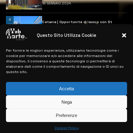
18 GENNAIO 2024
4
Catania | Opportunità di lavoro con St
Microelectronics: centinaia di assunzioni
previste
Questo Sito Utilizza Cookie
28 MARZO 2024
Per fornire le migliori esperienze, utilizziamo tecnologie come i
cookie per memorizzare e/o accedere alle informazioni del
MAPPA DEL SITO
dispositivo. Il consenso a queste tecnologie ci permetterà di
elaborare dati come il comportamento di navigazione o ID unici su
questo sito.
> NOTIZIE
> EDIZIONI LOCALI
Accetta
> CONTATTI
Nega
> INFO
Preferenze
Cookie Policy