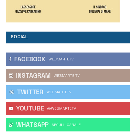
SOCIAL
FACEBOOK
WEBMARTETV
INSTAGRAM
WEBMARTE.TV
TWITTER
WEBMARTETV
YOUTUBE
@WEBMARTETV
WHATSAPP
‎SEGUI IL CANALE