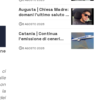
persone
Augusta | Chiesa Madre:
domani l’ultimo saluto ad
Alessandro Sicuso,
8 AGOSTO 2026
morto in un incidente
stradale
Catania | Continua
l’emissione di ceneri
dall’Etna. Sospese le
8 AGOSTO 2026
attività all’aeroporto di
one
Fontanarossa
 ci
lle
non
 la
dei