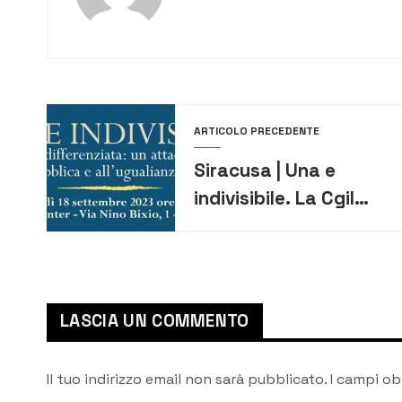
ARTICOLO PRECEDENTE
Siracusa | Una e
indivisibile. La Cgil
Siracusa contro
l’autonomia
differenziata.
Incontro lunedì
LASCIA UN COMMENTO
all’Urban Center
Il tuo indirizzo email non sarà pubblicato.
I campi ob