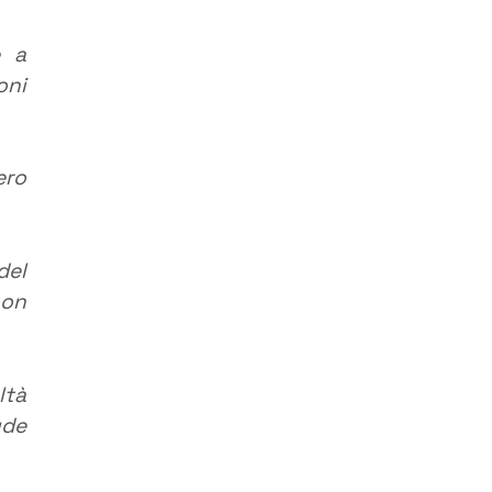
e a
oni
ero
del
non
ltà
ude