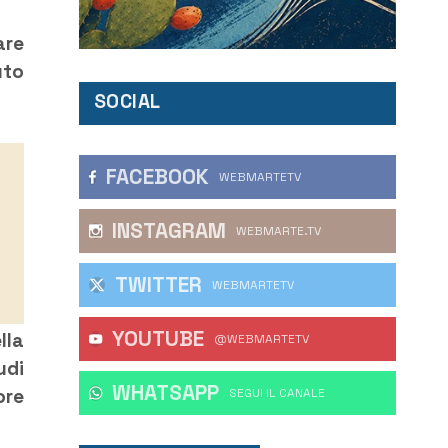
are
uto
SOCIAL
FACEBOOK
WEBMARTETV
INSTAGRAM
WEBMARTE.TV
TWITTER
WEBMARTETV
YOUTUBE
lla
@WEBMARTETV
udi
WHATSAPP
ore
‎SEGUI IL CANALE