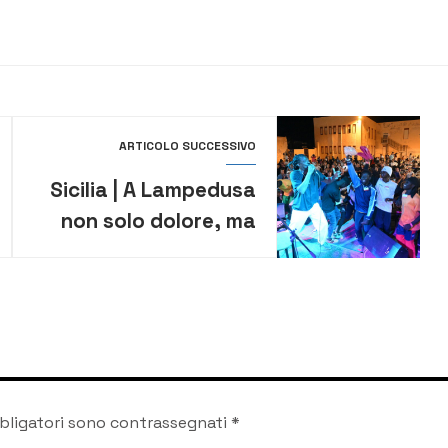
ARTICOLO SUCCESSIVO
Sicilia | A Lampedusa
non solo dolore, ma
anche momenti di
straordinaria
solidarietà e
integrazione
bligatori sono contrassegnati
*