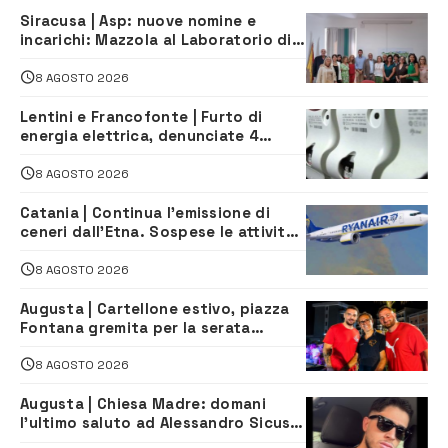
Siracusa | Asp: nuove nomine e
incarichi: Mazzola al Laboratorio di
Sanità pubblica, Matteliano al
Servizio Legale
8 AGOSTO 2026
Lentini e Francofonte | Furto di
energia elettrica, denunciate 4
persone
8 AGOSTO 2026
Catania | Continua l’emissione di
ceneri dall’Etna. Sospese le attività
all’aeroporto di Fontanarossa
8 AGOSTO 2026
Augusta | Cartellone estivo, piazza
Fontana gremita per la serata
caraibica con Andrea Mojito
8 AGOSTO 2026
Augusta | Chiesa Madre: domani
l’ultimo saluto ad Alessandro Sicuso,
morto in un incidente stradale