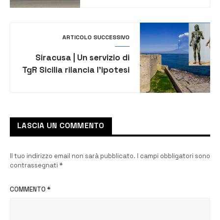
dell’allontanamento dalla
casa familiare e del divieto
di avvicinamento
ARTICOLO SUCCESSIVO
Siracusa | Un servizio di
TgR Sicilia rilancia l’ipotesi
del ritrovamento a Brucoli
dei bronzi di Riace
LASCIA UN COMMENTO
Il tuo indirizzo email non sarà pubblicato.
I campi obbligatori sono
contrassegnati
*
COMMENTO
*