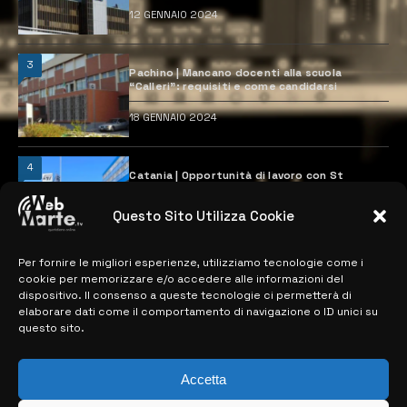
12 GENNAIO 2024
3
Pachino | Mancano docenti alla scuola
“Calleri”: requisiti e come candidarsi
18 GENNAIO 2024
4
Catania | Opportunità di lavoro con St
Microelectronics: centinaia di assunzioni
previste
Questo Sito Utilizza Cookie
28 MARZO 2024
Per fornire le migliori esperienze, utilizziamo tecnologie come i
cookie per memorizzare e/o accedere alle informazioni del
MAPPA DEL SITO
dispositivo. Il consenso a queste tecnologie ci permetterà di
elaborare dati come il comportamento di navigazione o ID unici su
questo sito.
> NOTIZIE
> EDIZIONI LOCALI
Accetta
> CONTATTI