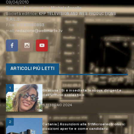
09/04/2010
Direttore Responsabile:
Michele Accolla
Società editrice:
KFP TELEVISION AND WEB PRODUCTIONS
S.R.L.S.
P.Iva:
02184950893
mail:
redazione@webmarte.tv
ARTICOLI PIÙ LETTI
1
Siracusa | Si è insediata la nuova dirigente
dell’Ufficio scolastico
6 FEBBRAIO 2024
2
Catania | Assunzioni alla StMicroelectronics:
posizioni aperte e come candidarsi