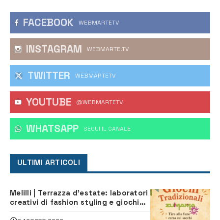
FACEBOOK
WEBMARTETV
INSTAGRAM
WEBMARTE.TV
TWITTER
WEBMARTETV
YOUTUBE
@WEBMARTETV
WHATSAPP
‎SEGUI IL CANALE
ULTIMI ARTICOLI
Melilli | Terrazza d’estate: laboratori
creativi di fashion styling e giochi
tradizionali di Zuimama, ecco come