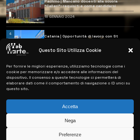
Pachino | Mancano docenti alla scuola
“Calleri”: requisiti e come candidarsi
18 GENNAIO 2024
4
Catania | Opportunità di lavoro con St
Microelectronics: centinaia di assunzioni
previste
Questo Sito Utilizza Cookie
28 MARZO 2024
Per fornire le migliori esperienze, utilizziamo tecnologie come i
cookie per memorizzare e/o accedere alle informazioni del
MAPPA DEL SITO
dispositivo. Il consenso a queste tecnologie ci permetterà di
elaborare dati come il comportamento di navigazione o ID unici su
questo sito.
> NOTIZIE
> EDIZIONI LOCALI
Accetta
> CONTATTI
Nega
> INFO
Preferenze