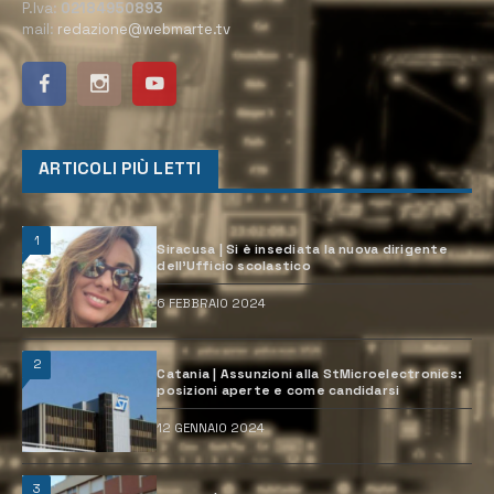
P.Iva:
02184950893
mail:
redazione@webmarte.tv
ARTICOLI PIÙ LETTI
1
Siracusa | Si è insediata la nuova dirigente
dell’Ufficio scolastico
6 FEBBRAIO 2024
2
Catania | Assunzioni alla StMicroelectronics:
posizioni aperte e come candidarsi
12 GENNAIO 2024
3