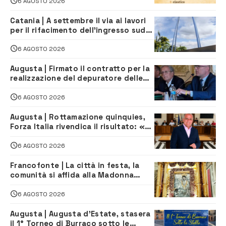
iscriversi
6 AGOSTO 2026
Catania | A settembre il via ai lavori
per il rifacimento dell’ingresso sud
del porto
6 AGOSTO 2026
Augusta | Firmato il contratto per la
realizzazione del depuratore delle
acque reflue
6 AGOSTO 2026
Augusta | Rottamazione quinquies,
Forza Italia rivendica il risultato: «La
proposta è nostra»
6 AGOSTO 2026
Francofonte | La città in festa, la
comunità si affida alla Madonna
della Neve tra fede e tradizione
6 AGOSTO 2026
Augusta | Augusta d’Estate, stasera
il 1° Torneo di Burraco sotto le