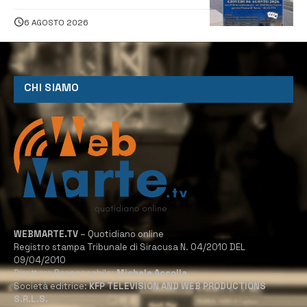
Stelle: piazza D’Astorga già sold out
6 AGOSTO 2026
CHI SIAMO
WEBMARTE.TV
– Quotidiano online
Registro stampa Tribunale di Siracusa N. 04/2010 DEL
09/04/2010
Direttore Responsabile:
Michele Accolla
Società editrice:
KFP TELEVISION AND WEB PRODUCTIONS
S.R.L.S.