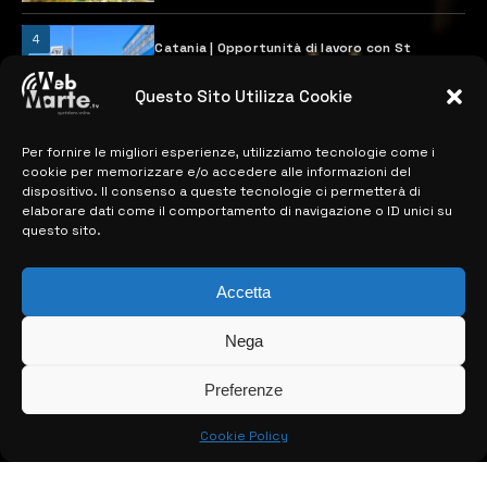
4
Catania | Opportunità di lavoro con St
Microelectronics: centinaia di assunzioni
previste
Questo Sito Utilizza Cookie
28 MARZO 2024
Per fornire le migliori esperienze, utilizziamo tecnologie come i
cookie per memorizzare e/o accedere alle informazioni del
MAPPA DEL SITO
dispositivo. Il consenso a queste tecnologie ci permetterà di
elaborare dati come il comportamento di navigazione o ID unici su
questo sito.
> NOTIZIE
> EDIZIONI LOCALI
Accetta
> CONTATTI
Nega
> INFO
Preferenze
Cookie Policy