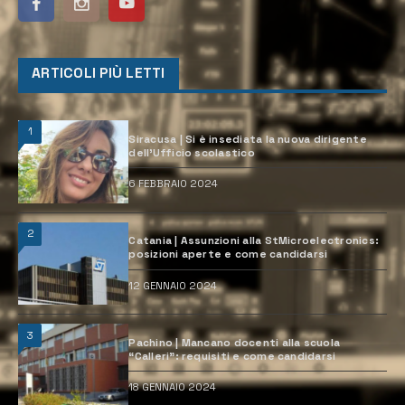
ARTICOLI PIÙ LETTI
1
Siracusa | Si è insediata la nuova dirigente
dell’Ufficio scolastico
6 FEBBRAIO 2024
2
Catania | Assunzioni alla StMicroelectronics:
posizioni aperte e come candidarsi
12 GENNAIO 2024
3
Pachino | Mancano docenti alla scuola
“Calleri”: requisiti e come candidarsi
18 GENNAIO 2024