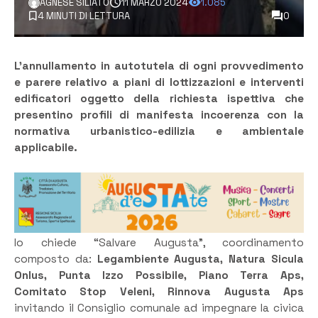
AGNESE SILIATO
11 MARZO 2024
1.085
4 MINUTI DI LETTURA
0
L’annullamento in autotutela di ogni provvedimento
e parere relativo a piani di lottizzazioni e interventi
edificatori oggetto della richiesta ispettiva che
presentino profili di manifesta incoerenza con la
normativa urbanistico-edilizia e ambientale
applicabile.
lo chiede “Salvare Augusta”, coordinamento
composto da:
Legambiente Augusta, Natura Sicula
Onlus, Punta Izzo Possibile, Piano Terra Aps,
Comitato Stop Veleni, Rinnova Augusta Aps
invitando il Consiglio comunale ad impegnare la civica