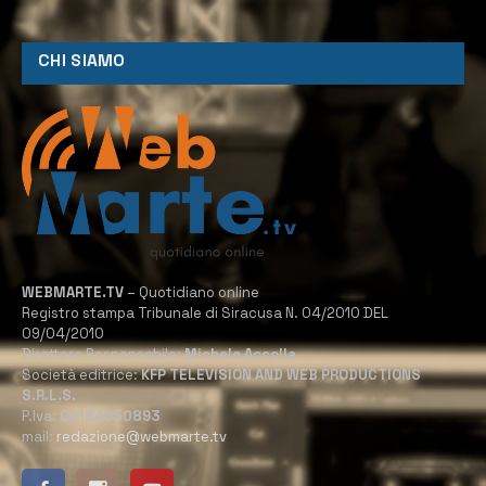
CHI SIAMO
WEBMARTE.TV
– Quotidiano online
Registro stampa Tribunale di Siracusa N. 04/2010 DEL
09/04/2010
Direttore Responsabile:
Michele Accolla
Società editrice:
KFP TELEVISION AND WEB PRODUCTIONS
S.R.L.S.
P.Iva:
02184950893
mail:
redazione@webmarte.tv