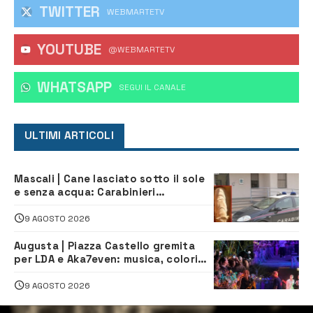
TWITTER
WEBMARTETV
YOUTUBE
@WEBMARTETV
WHATSAPP
‎SEGUI IL CANALE
ULTIMI ARTICOLI
Mascali | Cane lasciato sotto il sole
e senza acqua: Carabinieri
denunciano proprietario
9 AGOSTO 2026
Augusta | Piazza Castello gremita
per LDA e Aka7even: musica, colori
ed emozioni per “Augusta d’Estate”
9 AGOSTO 2026