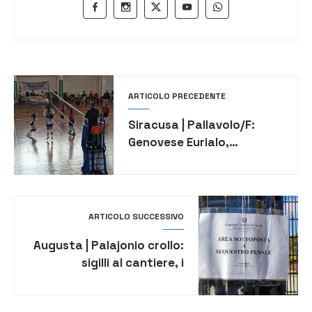
ARTICOLO PRECEDENTE
Siracusa | Pallavolo/F:
Genovese Eurialo,
sconfitta a testa alta con
la capolista Modica
ARTICOLO SUCCESSIVO
Augusta | Palajonio crollo:
sigilli al cantiere, i
Carabinieri sequestrano
l’area