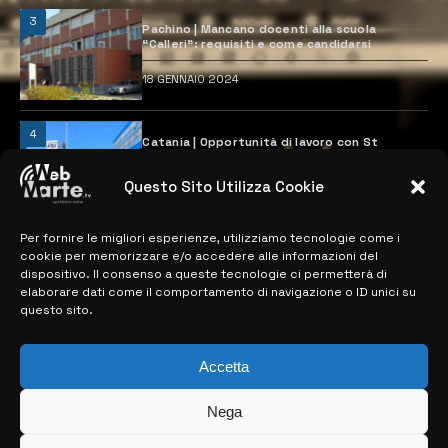
3
Pachino | Mancano docenti alla scuola
“Calleri”: requisiti e come candidarsi
18 GENNAIO 2024
4
Catania | Opportunità di lavoro con St
Microelectronics: centinaia di assunzioni
previste
Questo Sito Utilizza Cookie
28 MARZO 2024
Per fornire le migliori esperienze, utilizziamo tecnologie come i
cookie per memorizzare e/o accedere alle informazioni del
MAPPA DEL SITO
dispositivo. Il consenso a queste tecnologie ci permetterà di
elaborare dati come il comportamento di navigazione o ID unici su
questo sito.
> NOTIZIE
> EDIZIONI LOCALI
Accetta
> CONTATTI
Nega
> INFO