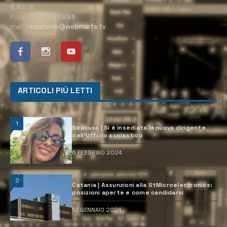
S.R.L.S.
P.Iva:
02184950893
mail:
redazione@webmarte.tv
ARTICOLI PIÙ LETTI
1
Siracusa | Si è insediata la nuova dirigente
dell’Ufficio scolastico
6 FEBBRAIO 2024
2
Catania | Assunzioni alla StMicroelectronics:
posizioni aperte e come candidarsi
12 GENNAIO 2024