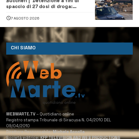
Buccheri | Detenzione a fini di
spaccio di 27 dosi di droga:
denunciati tre 20enni
7 AGOSTO 2026
CHI SIAMO
WEBMARTE.TV
– Quotidiano online
Registro stampa Tribunale di Siracusa N. 04/2010 DEL
09/04/2010
Direttore Responsabile:
Michele Accolla
Società editrice:
KFP TELEVISION AND WEB PRODUCTIONS