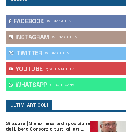
FACEBOOK
WEBMARTETV
INSTAGRAM
WEBMARTE.TV
TWITTER
WEBMARTETV
YOUTUBE
@WEBMARTETV
WHATSAPP
‎SEGUI IL CANALE
ULTIMI ARTICOLI
Siracusa | Siano messi a disposizione
del Libero Consorzio tutti gli atti