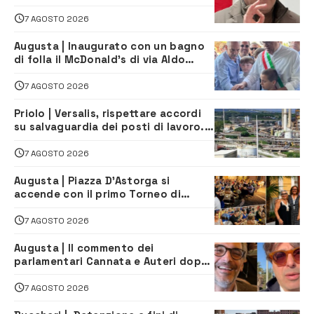
relativi alla privatizzazione della Sac
7 AGOSTO 2026
Augusta | Inaugurato con un bagno
di folla il McDonald’s di via Aldo
Moro
7 AGOSTO 2026
Priolo | Versalis, rispettare accordi
su salvaguardia dei posti di lavoro. Il
sindaco scrive alla società
7 AGOSTO 2026
Augusta | Piazza D’Astorga si
accende con il primo Torneo di
Burraco “Sotto le Stelle”
7 AGOSTO 2026
Augusta | Il commento dei
parlamentari Cannata e Auteri dopo
la firma del contatto per il
depuratore
7 AGOSTO 2026