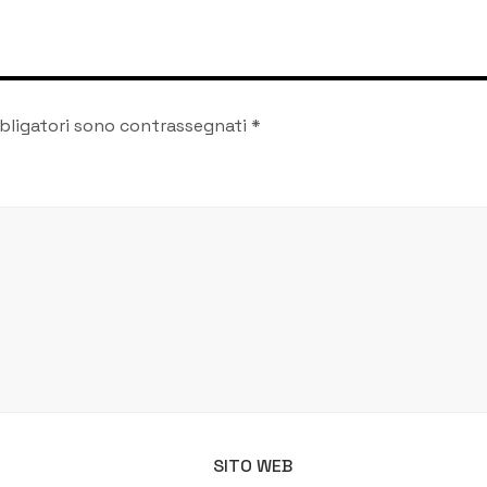
superato i 107 anni di
età
bligatori sono contrassegnati
*
SITO WEB