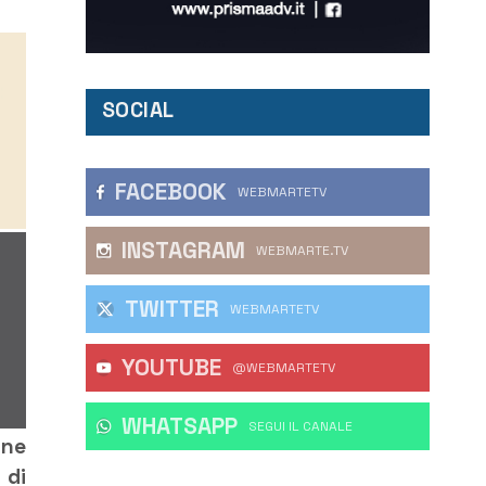
SOCIAL
FACEBOOK
WEBMARTETV
INSTAGRAM
WEBMARTE.TV
TWITTER
WEBMARTETV
YOUTUBE
@WEBMARTETV
WHATSAPP
‎SEGUI IL CANALE
one
 di