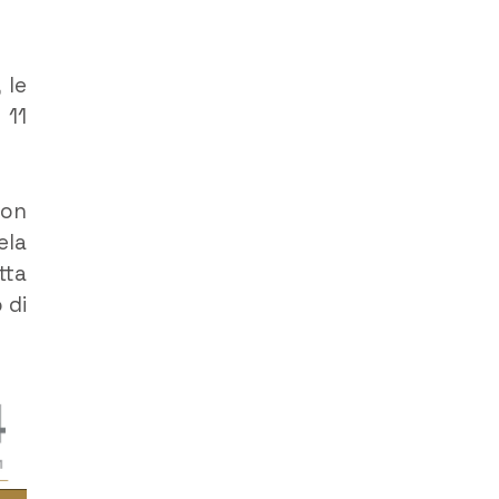
 le
 11
con
ela
tta
 di