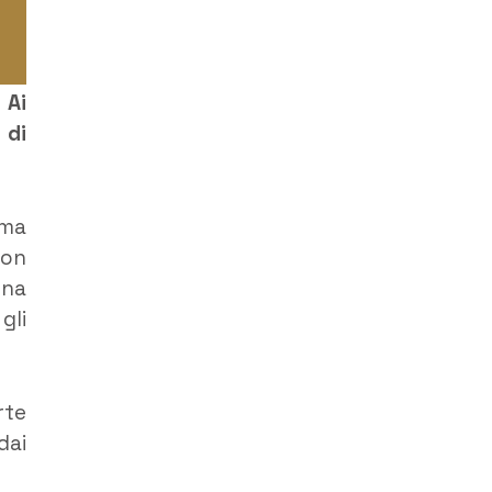
 Ai
 di
rma
Non
una
gli
rte
dai