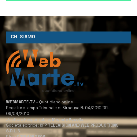
CHI SIAMO
WEBMARTE.TV
– Quotidiano online
Registro stampa Tribunale di Siracusa N. 04/2010 DEL
09/04/2010
Direttore Responsabile:
Michele Accolla
Società editrice:
KFP TELEVISION AND WEB PRODUCTIONS
S.R.L.S.
P.Iva:
02184950893