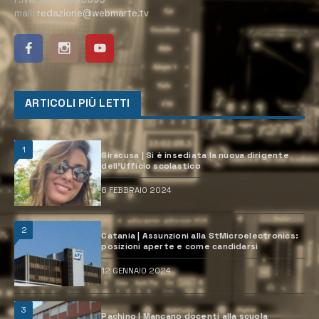
mail:
redazione@webmarte.tv
ARTICOLI PIÙ LETTI
1
Siracusa | Si è insediata la nuova dirigente
dell’Ufficio scolastico
6 FEBBRAIO 2024
2
Catania | Assunzioni alla StMicroelectronics:
posizioni aperte e come candidarsi
12 GENNAIO 2024
3
Pachino | Mancano docenti alla scuola