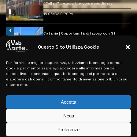
“Calleri”: requisiti e come candidarsi
18 GENNAIO 2024
4
Catania | Opportunità di lavoro con St
Microelectronics: centinaia di assunzioni
previste
Questo Sito Utilizza Cookie
28 MARZO 2024
Per fornire le migliori esperienze, utilizziamo tecnologie come i
cookie per memorizzare e/o accedere alle informazioni del
MAPPA DEL SITO
dispositivo. Il consenso a queste tecnologie ci permetterà di
elaborare dati come il comportamento di navigazione o ID unici su
questo sito.
> NOTIZIE
> EDIZIONI LOCALI
Accetta
> CONTATTI
Nega
> INFO
Preferenze