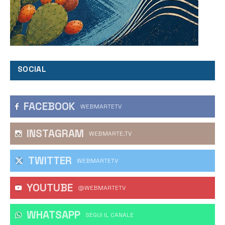
SOCIAL
FACEBOOK
WEBMARTETV
INSTAGRAM
WEBMARTE.TV
TWITTER
WEBMARTETV
YOUTUBE
@WEBMARTETV
WHATSAPP
‎SEGUI IL CANALE