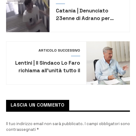
Catania | Denunciato
23enne di Adrano per
molestie su una donna
ARTICOLO SUCCESSIVO
Lentini | Il Sindaco Lo Faro
richiama all’unità tutto il
territorio per difendere e
qualificare l’ospedale
LASCIA UN COMMENTO
Il tuo indirizzo email non sarà pubblicato.
I campi obbligatori sono
contrassegnati
*