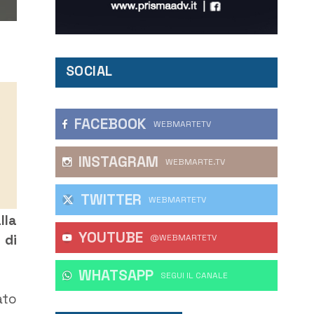
SOCIAL
FACEBOOK
WEBMARTETV
INSTAGRAM
WEBMARTE.TV
TWITTER
WEBMARTETV
lla
YOUTUBE
 di
@WEBMARTETV
WHATSAPP
‎SEGUI IL CANALE
ato