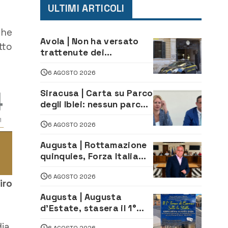
ULTIMI ARTICOLI
che
Avola | Non ha versato
tto
trattenute dei
lavoratori: sequestrati
6 AGOSTO 2026
oltre 700 mila euro a
imprenditore della
Siracusa | Carta su Parco
climatizzazione
degli Iblei: nessun parco
può nascere contro le
6 AGOSTO 2026
comunità e il territorio
Augusta | Rottamazione
quinquies, Forza Italia
rivendica il risultato:
6 AGOSTO 2026
«La proposta è nostra»
iro
Augusta | Augusta
d’Estate, stasera il 1°
Torneo di Burraco sotto
ia.
6 AGOSTO 2026