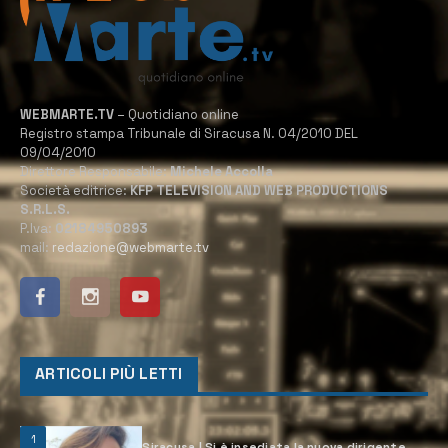
WEBMARTE.TV
– Quotidiano online
Registro stampa Tribunale di Siracusa N. 04/2010 DEL
09/04/2010
Direttore Responsabile:
Michele Accolla
Società editrice:
KFP TELEVISION AND WEB PRODUCTIONS
S.R.L.S.
P.Iva:
02184950893
mail:
redazione@webmarte.tv
ARTICOLI PIÙ LETTI
1
Siracusa | Si è insediata la nuova dirigente