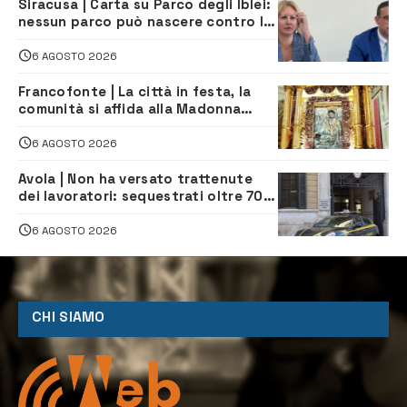
Siracusa | Carta su Parco degli Iblei:
nessun parco può nascere contro le
comunità e il territorio
6 AGOSTO 2026
Francofonte | La città in festa, la
comunità si affida alla Madonna
della Neve tra fede e tradizione
6 AGOSTO 2026
Avola | Non ha versato trattenute
dei lavoratori: sequestrati oltre 700
mila euro a imprenditore della
climatizzazione
6 AGOSTO 2026
CHI SIAMO