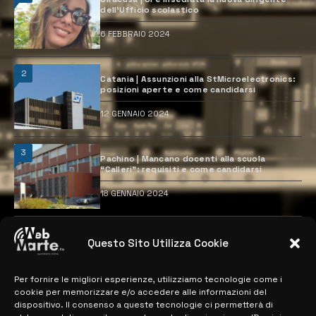
dell’Ufficio scolastico
6 FEBBRAIO 2024
2
Catania | Assunzioni alla StMicroelectronics:
posizioni aperte e come candidarsi
12 GENNAIO 2024
3
Pachino | Mancano docenti alla scuola
“Calleri”: requisiti e come candidarsi
18 GENNAIO 2024
4
Catania | Opportunità di lavoro con St
Questo Sito Utilizza Cookie
Microelectronics: centinaia di assunzioni
previste
28 MARZO 2024
Per fornire le migliori esperienze, utilizziamo tecnologie come i
cookie per memorizzare e/o accedere alle informazioni del
dispositivo. Il consenso a queste tecnologie ci permetterà di