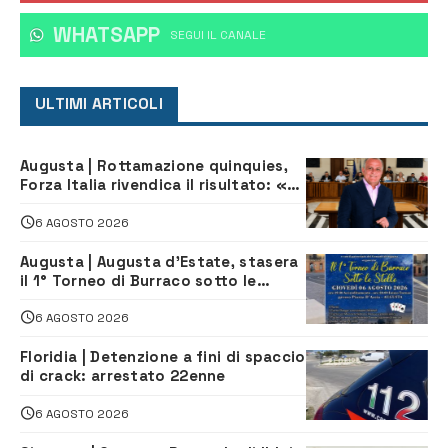
WHATSAPP
‎SEGUI IL CANALE
ULTIMI ARTICOLI
Augusta | Rottamazione quinquies,
Forza Italia rivendica il risultato: «La
proposta è nostra»
6 AGOSTO 2026
Augusta | Augusta d’Estate, stasera
il 1° Torneo di Burraco sotto le
Stelle: piazza D’Astorga già sold out
6 AGOSTO 2026
Floridia | Detenzione a fini di spaccio
di crack: arrestato 22enne
6 AGOSTO 2026