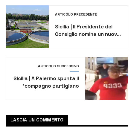
ARTICOLO PRECEDENTE
Sicilia | Il Presidente del
Consiglio nomina un nuovo
Commissario straordinario
unico per la depurazione.
L’ira di Schifani
ARTICOLO SUCCESSIVO
Sicilia | A Palermo spunta il
‘compagno partigiano
Totò Cuffaro’
LASCIA UN COMMENTO