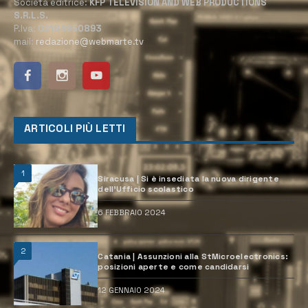
Società editrice:
KFP TELEVISION AND WEB PRODUCTIONS
S.R.L.S.
P.Iva:
02184950893
mail:
redazione@webmarte.tv
ARTICOLI PIÙ LETTI
1
Siracusa | Si è insediata la nuova dirigente
dell’Ufficio scolastico
6 FEBBRAIO 2024
2
Catania | Assunzioni alla StMicroelectronics:
posizioni aperte e come candidarsi
12 GENNAIO 2024