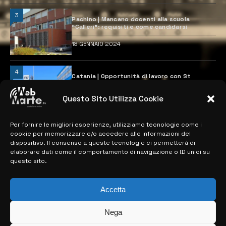
3
Pachino | Mancano docenti alla scuola
“Calleri”: requisiti e come candidarsi
18 GENNAIO 2024
4
Catania | Opportunità di lavoro con St
Microelectronics: centinaia di assunzioni
previste
Questo Sito Utilizza Cookie
28 MARZO 2024
Per fornire le migliori esperienze, utilizziamo tecnologie come i
cookie per memorizzare e/o accedere alle informazioni del
MAPPA DEL SITO
dispositivo. Il consenso a queste tecnologie ci permetterà di
elaborare dati come il comportamento di navigazione o ID unici su
questo sito.
> NOTIZIE
> EDIZIONI LOCALI
Accetta
> CONTATTI
Nega
> INFO