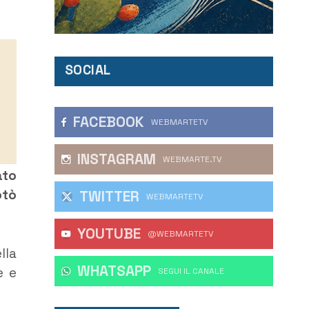
SOCIAL
FACEBOOK
WEBMARTETV
INSTAGRAM
WEBMARTE.TV
ato
otò
TWITTER
WEBMARTETV
YOUTUBE
@WEBMARTETV
lla
WHATSAPP
e e
‎SEGUI IL CANALE