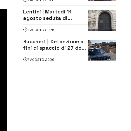
firma del contatto per il
depuratore
Lentini | Martedì 11
agosto seduta di
Consiglio Comunale
7 AGOSTO 2026
Buccheri | Detenzione a
fini di spaccio di 27 dosi
di droga: denunciati tre
7 AGOSTO 2026
20enni