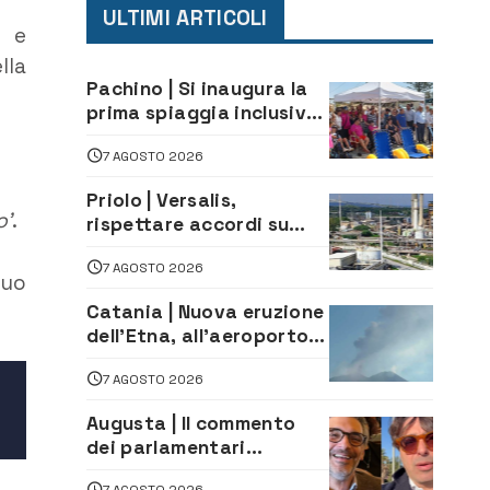
ULTIMI ARTICOLI
i e
lla
Pachino | Si inaugura la
prima spiaggia inclusiva
della provincia:
7 AGOSTO 2026
assistenza e prevenzione
aperte a tutti
Priolo | Versalis,
o’
.
rispettare accordi su
salvaguardia dei posti di
7 AGOSTO 2026
lavoro. Il sindaco scrive
suo
alla società
Catania | Nuova eruzione
dell’Etna, all’aeroporto
Bellini voli in arrivo
7 AGOSTO 2026
dirottati
Augusta | Il commento
dei parlamentari
Cannata e Auteri dopo la
7 AGOSTO 2026