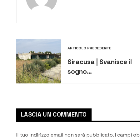
ARTICOLO PRECEDENTE
Siracusa | Svanisce il
sogno
dell’autodromo. La
struttura venduta a
una società
australiana
LASCIA UN COMMENTO
Il tuo indirizzo email non sarà pubblicato.
I campi ob