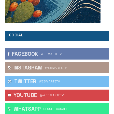
SOCIAL
FACEBOOK
WEBMARTETV
INSTAGRAM
WEBMARTE.TV
TWITTER
WEBMARTETV
YOUTUBE
@WEBMARTETV
WHATSAPP
‎SEGUI IL CANALE