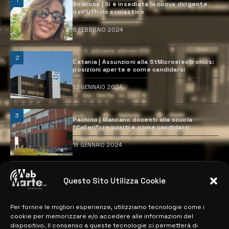
1
Siracusa | Si è insediata la nuova dirigente
dell’Ufficio scolastico
6 FEBBRAIO 2024
2
Catania | Assunzioni alla StMicroelectronics:
posizioni aperte e come candidarsi
12 GENNAIO 2024
3
Pachino | Mancano docenti alla scuola
“Calleri”: requisiti e come candidarsi
18 GENNAIO 2024
4
Catania | Opportunità di lavoro con St
Questo Sito Utilizza Cookie
Microelectronics: centinaia di assunzioni
previste
28 MARZO 2024
Per fornire le migliori esperienze, utilizziamo tecnologie come i
cookie per memorizzare e/o accedere alle informazioni del
dispositivo. Il consenso a queste tecnologie ci permetterà di