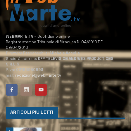
WEBMARTE.TV
– Quotidiano online
Registro stampa Tribunale di Siracusa N. 04/2010 DEL
09/04/2010
Direttore Responsabile:
Michele Accolla
Società editrice:
KFP TELEVISION AND WEB PRODUCTIONS
S.R.L.S.
P.Iva:
02184950893
mail:
redazione@webmarte.tv
ARTICOLI PIÙ LETTI