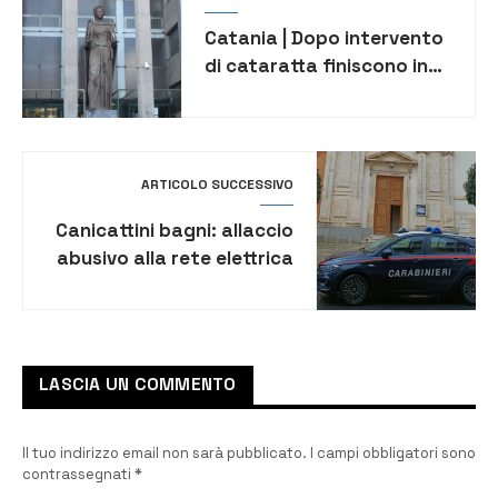
Catania | Dopo intervento
di cataratta finiscono in
ospedale per grave
infezione: la Procura apre
un’inchiesta
ARTICOLO SUCCESSIVO
Canicattini bagni: allaccio
abusivo alla rete elettrica
pubblica e possesso di
cocaina: denunciata
27enne
LASCIA UN COMMENTO
Il tuo indirizzo email non sarà pubblicato.
I campi obbligatori sono
contrassegnati
*