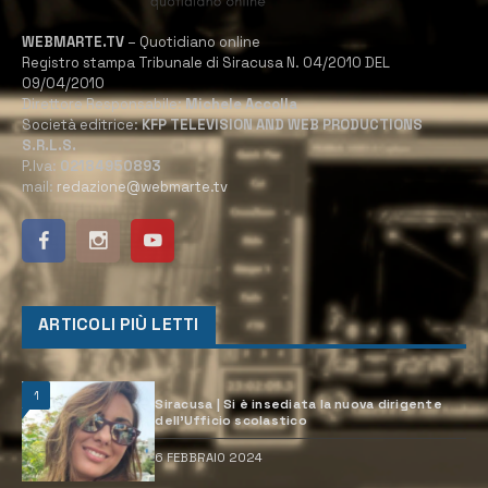
WEBMARTE.TV
– Quotidiano online
Registro stampa Tribunale di Siracusa N. 04/2010 DEL
09/04/2010
Direttore Responsabile:
Michele Accolla
Società editrice:
KFP TELEVISION AND WEB PRODUCTIONS
S.R.L.S.
P.Iva:
02184950893
mail:
redazione@webmarte.tv
ARTICOLI PIÙ LETTI
1
Siracusa | Si è insediata la nuova dirigente
dell’Ufficio scolastico
6 FEBBRAIO 2024