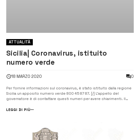
ATTUALITÀ
Sicilia| Coronavirus, istituito
numero verde
0
18 MARZO 2020
Per fornire informazioni sul coronavirus, è stato istituito dalla regione
Sicilia un apposito numero verde 800 45 87 87. [/] L’appello del
governatore è di contattare questi numeri per avere chiarimenti. Il
numero verde della Regione si aggiunge al numero unico nazionale
1500 del Ministero della Salute e il 112 per la segnalazione dei ca...
LEGGI DI PIÙ