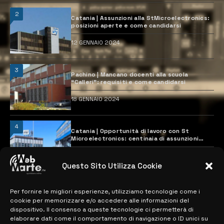
2
Catania | Assunzioni alla StMicroelectronics:
posizioni aperte e come candidarsi
12 GENNAIO 2024
3
Pachino | Mancano docenti alla scuola
“Calleri”: requisiti e come candidarsi
18 GENNAIO 2024
4
Catania | Opportunità di lavoro con St
Microelectronics: centinaia di assunzioni
previste
28 MARZO 2024
Questo Sito Utilizza Cookie
Per fornire le migliori esperienze, utilizziamo tecnologie come i
MAPPA DEL SITO
cookie per memorizzare e/o accedere alle informazioni del
dispositivo. Il consenso a queste tecnologie ci permetterà di
> NOTIZIE
elaborare dati come il comportamento di navigazione o ID unici su