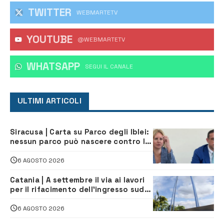
TWITTER
WEBMARTETV
YOUTUBE
@WEBMARTETV
WHATSAPP
‎SEGUI IL CANALE
ULTIMI ARTICOLI
Siracusa | Carta su Parco degli Iblei:
nessun parco può nascere contro le
comunità e il territorio
6 AGOSTO 2026
Catania | A settembre il via ai lavori
per il rifacimento dell’ingresso sud
del porto
6 AGOSTO 2026