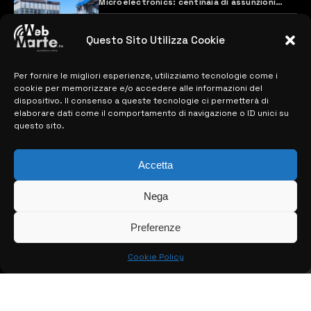
Microelectronics: centinaia di assunzioni
previste
28 MARZO 2024
Questo Sito Utilizza Cookie
Per fornire le migliori esperienze, utilizziamo tecnologie come i
MAPPA DEL SITO
cookie per memorizzare e/o accedere alle informazioni del
dispositivo. Il consenso a queste tecnologie ci permetterà di
> NOTIZIE
elaborare dati come il comportamento di navigazione o ID unici su
questo sito.
> EDIZIONI LOCALI
Accetta
> CONTATTI
> INFO
Nega
Preferenze
Cookie Policy