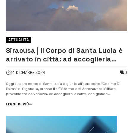
ATTUALITÀ
Siracusa | Il Corpo di Santa Lucia è
arrivato in città: ad accoglierla
anche l’arcobaleno in cielo [VIDEO]
0
14 DICEMBRE 2024
Oggi il sacro corpo di Santa Lucia è giunto all’aeroporto “Cosimo Di
Palma” di Sigonella, presso il 41° Stormo dell’Aeronautica Militare,
proveniente da Venezia. Ad accogliere la santa, con grande
devozione, erano presenti l’Arcivescovo Metropolita di Siracusa,
Mons. Francesco Lomanto, il parroco della Cattedrale ...
LEGGI DI PIÙ