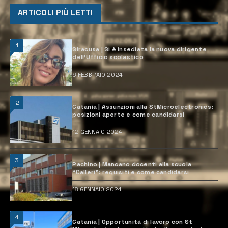
ARTICOLI PIÙ LETTI
1
Siracusa | Si è insediata la nuova dirigente
dell’Ufficio scolastico
6 FEBBRAIO 2024
2
Catania | Assunzioni alla StMicroelectronics:
posizioni aperte e come candidarsi
12 GENNAIO 2024
3
Pachino | Mancano docenti alla scuola
“Calleri”: requisiti e come candidarsi
18 GENNAIO 2024
4
Catania | Opportunità di lavoro con St