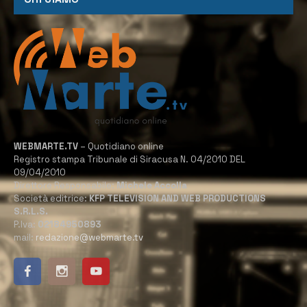
WEBMARTE.TV
– Quotidiano online
Registro stampa Tribunale di Siracusa N. 04/2010 DEL
09/04/2010
Direttore Responsabile:
Michele Accolla
Società editrice:
KFP TELEVISION AND WEB PRODUCTIONS
S.R.L.S.
P.Iva:
02184950893
mail:
redazione@webmarte.tv