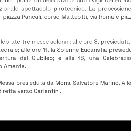
nno i portatori della statua con i Vigili del Fuoco
izionale spettacolo pirotecnico. La processione
piazza Pancali, corso Matteotti, via Roma e pia
elebrate tre messe solenni: alle ore 8, presieduta
drale; alle ore 11, la Solenne Eucaristia presied
tura del Giubileo; e alle 18, una Celebrazi
no Amenta.
a Messa presieduta da Mons. Salvatore Marino. Alle
diretta verso Carlentini.