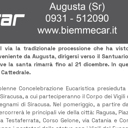
l via la tradizionale processione che ha visto
veniente da Augusta, dirigersi verso il Santuario
ve la santa rimarrà fino al 21 dicembre. In que
a Cattedrale.
 solenne Concelebrazione Eucaristica presieduta
racusa, a cui parteciperanno il Corpo dei Vigili 
egnami di Siracusa. Nel pomeriggio, a partire da
rcorrerà le principali vie della città: Ragusa, Pia
 via Testaferrata, Corso Gelone, via Catania e Co