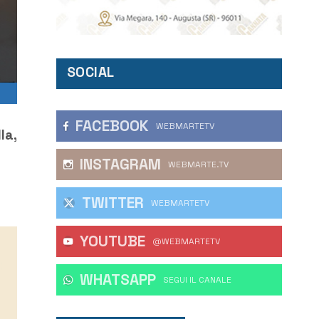
SOCIAL
FACEBOOK
WEBMARTETV
la,
INSTAGRAM
WEBMARTE.TV
TWITTER
WEBMARTETV
YOUTUBE
@WEBMARTETV
WHATSAPP
‎SEGUI IL CANALE