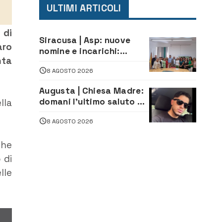
ULTIMI ARTICOLI
 di
Siracusa | Asp: nuove
aro
nomine e incarichi:
nta
Mazzola al Laboratorio
8 AGOSTO 2026
di Sanità pubblica,
Matteliano al Servizio
Augusta | Chiesa Madre:
Legale
domani l’ultimo saluto ad
lla
Alessandro Sicuso,
8 AGOSTO 2026
morto in un incidente
stradale
che
 di
lle