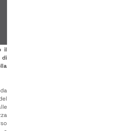
 il
 di
lla
 da
del
lle
zza
rso