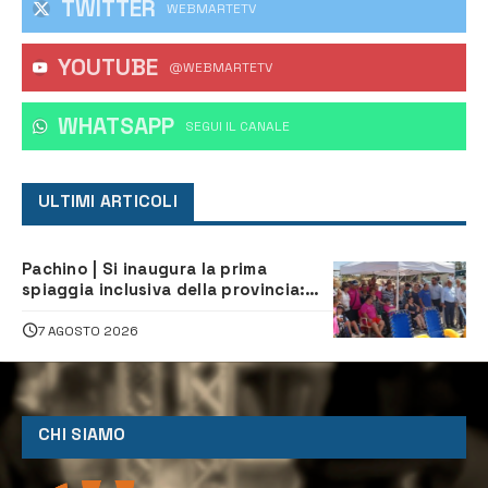
TWITTER
WEBMARTETV
YOUTUBE
@WEBMARTETV
WHATSAPP
‎SEGUI IL CANALE
ULTIMI ARTICOLI
Pachino | Si inaugura la prima
spiaggia inclusiva della provincia:
assistenza e prevenzione aperte a
tutti
7 AGOSTO 2026
CHI SIAMO