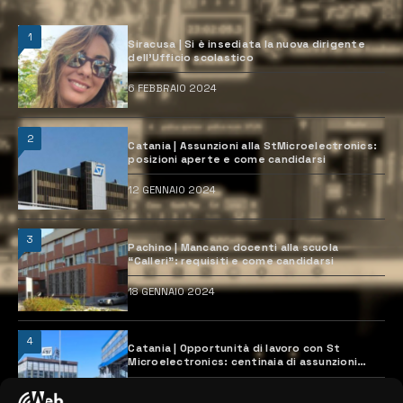
1
Siracusa | Si è insediata la nuova dirigente
dell’Ufficio scolastico
6 FEBBRAIO 2024
2
Catania | Assunzioni alla StMicroelectronics:
posizioni aperte e come candidarsi
12 GENNAIO 2024
3
Pachino | Mancano docenti alla scuola
“Calleri”: requisiti e come candidarsi
18 GENNAIO 2024
4
Catania | Opportunità di lavoro con St
Microelectronics: centinaia di assunzioni
previste
28 MARZO 2024