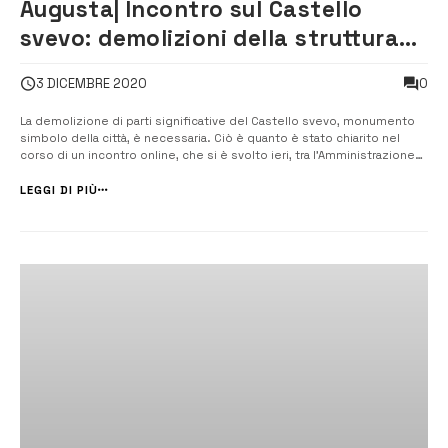
Augusta| Incontro sul Castello
svevo: demolizioni della struttura
carceraria necessarie
0
3 DICEMBRE 2020
La demolizione di parti significative del Castello svevo, monumento
simbolo della città, è necessaria. Ciò è quanto è stato chiarito nel
corso di un incontro online, che si è svolto ieri, tra l’Amministrazione
comunale, la Sovrintendenza di Siracusa e l’assessore regionale ai
Beni culturali. Ne dà notizia l’assessore alla Cul...
LEGGI DI PIÙ