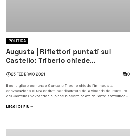
POLITICA
Augusta | Riflettori puntati sul
Castello: Triberio chiede
l’immediata convocazione del
0
25 FEBBRAIO 2021
Consiglio
Il consigliere comunale Giancarlo Triberio chiede l’immediata
convocazione di una seduta per discutere della vicenda del restauro
del Castello Svevo: “Non ci piace la scelta calata dall’alto” sottolinea
l’esponente dell’opposizione. Il presidente Marco Stella: “a breve la
convocazione della seduta&#822...
LEGGI DI PIÙ