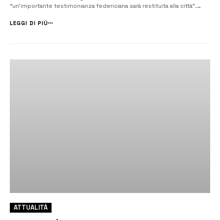
“un’importante testimonianza federiciana sarà restituita alla città”.
Oggi è stato firmato il contratto con l’Ati che eseguirà gli interventi. [/]
Prenderanno il via a breve i lavori di ristrutturazione ...
LEGGI DI PIÙ
ATTUALITÀ