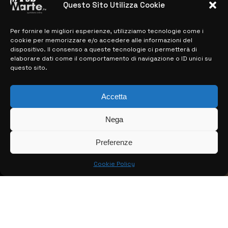
Questo Sito Utilizza Cookie
Per fornire le migliori esperienze, utilizziamo tecnologie come i
MAPPA DEL SITO
cookie per memorizzare e/o accedere alle informazioni del
dispositivo. Il consenso a queste tecnologie ci permetterà di
> NOTIZIE
elaborare dati come il comportamento di navigazione o ID unici su
questo sito.
> EDIZIONI LOCALI
> CONTATTI
Accetta
> INFO
Nega
Preferenze
Cookie Policy
© COPYRIGHT 2026:
KFP TELEVISION AND WEB PRODUCTIONS
S.R.L.S.
– P.IVA: 02184950893 – TUTTI I DIRITTI RISERVATI –