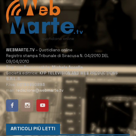
WEBMARTE.TV
– Quotidiano online
Registro stampa Tribunale di Siracusa N. 04/2010 DEL
09/04/2010
Direttore Responsabile:
Michele Accolla
Società editrice:
KFP TELEVISION AND WEB PRODUCTIONS
S.R.L.S.
P.Iva:
02184950893
mail:
redazione@webmarte.tv
ARTICOLI PIÙ LETTI