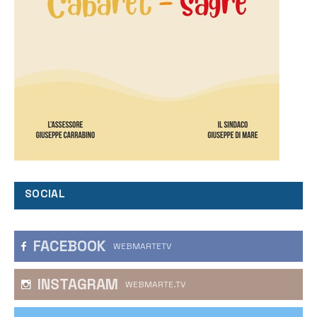
SOCIAL
FACEBOOK
WEBMARTETV
INSTAGRAM
WEBMARTE.TV