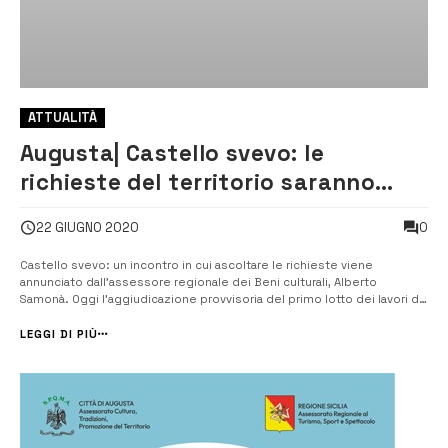
ATTUALITÀ
Augusta| Castello svevo: le
richieste del territorio saranno
ascoltate
0
22 GIUGNO 2020
Castello svevo: un incontro in cui ascoltare le richieste viene
annunciato dall’assessore regionale dei Beni culturali, Alberto
Samonà. Oggi l’aggiudicazione provvisoria del primo lotto dei lavori di
restauro del maniero federiciano. [/] Prevista per oggi
l’aggiudicazione, in via provvisoria, del primo lotto dei lavori per il
LEGGI DI PIÙ
recup...