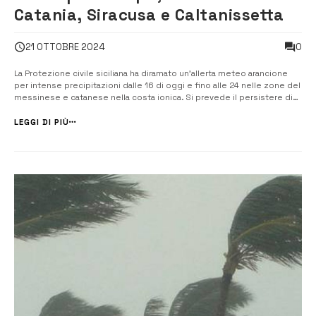
Catania, Siracusa e Caltanissetta
0
21 OTTOBRE 2024
La Protezione civile siciliana ha diramato un’allerta meteo arancione
per intense precipitazioni dalle 16 di oggi e fino alle 24 nelle zone del
messinese e catanese nella costa ionica. Si prevede il persistere di
precipitazione sparse, anche a carattere di rovescio o temporale in
particolare nelle zone del messinese e catanese nella zona...
LEGGI DI PIÙ