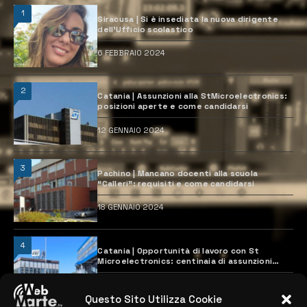
1
Siracusa | Si è insediata la nuova dirigente
dell’Ufficio scolastico
6 FEBBRAIO 2024
2
Catania | Assunzioni alla StMicroelectronics:
posizioni aperte e come candidarsi
12 GENNAIO 2024
3
Pachino | Mancano docenti alla scuola
“Calleri”: requisiti e come candidarsi
18 GENNAIO 2024
4
Catania | Opportunità di lavoro con St
Microelectronics: centinaia di assunzioni
previste
28 MARZO 2024
Questo Sito Utilizza Cookie