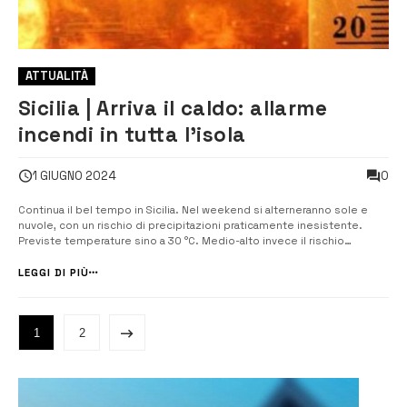
ATTUALITÀ
Sicilia | Arriva il caldo: allarme
incendi in tutta l’isola
0
1 GIUGNO 2024
Continua il bel tempo in Sicilia. Nel weekend si alterneranno sole e
nuvole, con un rischio di precipitazioni praticamente inesistente.
Previste temperature sino a 30 °C. Medio-alto invece il rischio
incendi nel bollettino diramato dalla Protezione civile regionale: per
domani gli esperti hanno diramato un’allerta arancione per tutta la
LEGGI DI PIÙ
Sicili...
1
2