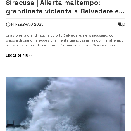
Siracusa | Allerta maltempo:
grandinata violenta a Belvedere e
rischio pioggia intensa in provincia
0
14 FEBBRAIO 2025
Una violenta grandinata ha colpito Belvedere, nel siracusano, con
chicchi di grandine eccezionalmente grandi, simili a noci. Il maltempo
non sta risparmiando nemmeno l’intera provincia di Siracusa, con
fenomeni di pioggia intensa previsti nelle prossime ore. Pur non
essendo accompagnato da vento forte, il fenomeno sta creando
LEGGI DI PIÙ
situazioni di ris...