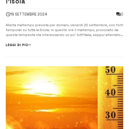
l’isola
0
19 SETTEMBRE 2024
Allerta maltempo prevista per domani, venerdì 20 settembre, con forti
temporali su tutta la Sicilia. In queste ore il maltempo, provocato da
questa tempesta sta interessando un po’ tutt’Italia, seppur alternato a
schiarite localmente anche ampie. I fenomeni più estremi,
provenienti dalla Tunisia, rimarranno fortunatamente in mare aperto ma
LEGGI DI PIÙ
pot...