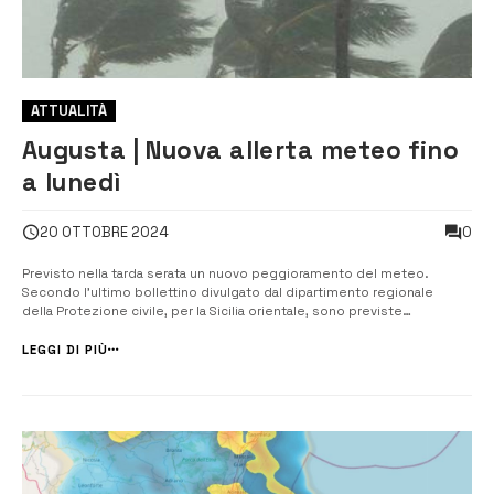
ATTUALITÀ
Augusta | Nuova allerta meteo fino
a lunedì
0
20 OTTOBRE 2024
Previsto nella tarda serata un nuovo peggioramento del meteo.
Secondo l’ultimo bollettino divulgato dal dipartimento regionale
della Protezione civile, per la Sicilia orientale, sono previste
precipitazioni “da isolate a sparse, anche a carattere di rovescio o
temporale, su Sicilia orientale, con quantitativi cumulati moderati,
LEGGI DI PIÙ
specie su Sicil...