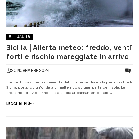
ATTUALITÀ
Sicilia | Allerta meteo: freddo, venti
forti e rischio mareggiate in arrivo
0
20 NOVEMBRE 2024
Una perturbazione proveniente dall’Europa centrale sta per investire la
Sicilia, portando un’ondata di maltempo su gran parte dell’isola. Le
prossime ore vedranno un sensibile abbassamento delle
temperature, con venti forti e condizioni meteorologiche avverse. È
previsto un rischio di mareggiate lungo le coste esposte, soprat...
LEGGI DI PIÙ