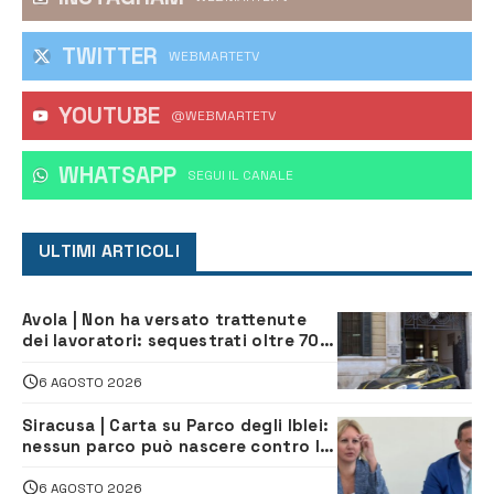
TWITTER
WEBMARTETV
YOUTUBE
@WEBMARTETV
WHATSAPP
‎SEGUI IL CANALE
ULTIMI ARTICOLI
Avola | Non ha versato trattenute
dei lavoratori: sequestrati oltre 700
mila euro a imprenditore della
climatizzazione
6 AGOSTO 2026
Siracusa | Carta su Parco degli Iblei:
nessun parco può nascere contro le
comunità e il territorio
6 AGOSTO 2026