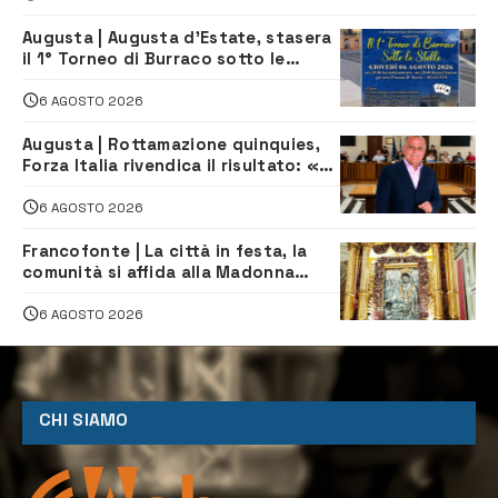
Augusta | Augusta d’Estate, stasera
il 1° Torneo di Burraco sotto le
Stelle: piazza D’Astorga già sold out
6 AGOSTO 2026
Augusta | Rottamazione quinquies,
Forza Italia rivendica il risultato: «La
proposta è nostra»
6 AGOSTO 2026
Francofonte | La città in festa, la
comunità si affida alla Madonna
della Neve tra fede e tradizione
6 AGOSTO 2026
CHI SIAMO