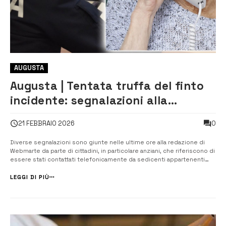
AUGUSTA
Augusta | Tentata truffa del finto
incidente: segnalazioni alla
redazione di Webmarte
0
21 FEBBRAIO 2026
Diverse segnalazioni sono giunte nelle ultime ore alla redazione di
Webmarte da parte di cittadini, in particolare anziani, che riferiscono di
essere stati contattati telefonicamente da sedicenti appartenenti
alle forze dell’ordine. Il copione, purtroppo ormai noto, è sempre lo
stesso: dall’altra parte della cornetta una voce, presentandosi co...
LEGGI DI PIÙ