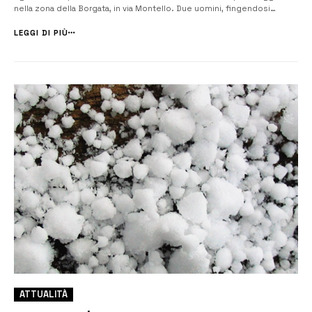
nella zona della Borgata, in via Montello. Due uomini, fingendosi
infermieri, avrebbero suonato al terzo piano di un condominio,
dichiarando di dover somministrare una puntura al residente.
LEGGI DI PIÙ
Fortunatamente, la persona...
ATTUALITÀ