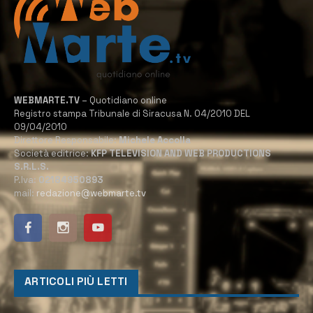
WEBMARTE.TV
– Quotidiano online
Registro stampa Tribunale di Siracusa N. 04/2010 DEL
09/04/2010
Direttore Responsabile:
Michele Accolla
Società editrice:
KFP TELEVISION AND WEB PRODUCTIONS
S.R.L.S.
P.Iva:
02184950893
mail:
redazione@webmarte.tv
ARTICOLI PIÙ LETTI