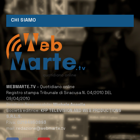
CHI SIAMO
WEBMARTE.TV
– Quotidiano online
Registro stampa Tribunale di Siracusa N. 04/2010 DEL
09/04/2010
Direttore Responsabile:
Michele Accolla
Società editrice:
KFP TELEVISION AND WEB PRODUCTIONS
S.R.L.S.
P.Iva:
02184950893
mail:
redazione@webmarte.tv