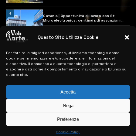
4
Catania | Opportunità di lavoro con St
Microelectronics: centinaia di assunzioni
previste
28 MARZO 2024
Questo Sito Utilizza Cookie
Per fornire le migliori esperienze, utilizziamo tecnologie come i
MAPPA DEL SITO
cookie per memorizzare e/o accedere alle informazioni del
dispositivo. Il consenso a queste tecnologie ci permetterà di
> NOTIZIE
elaborare dati come il comportamento di navigazione o ID unici su
questo sito.
> EDIZIONI LOCALI
> CONTATTI
Accetta
> INFO
Nega
Preferenze
Cookie Policy