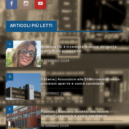
ARTICOLI PIÙ LETTI
1
Siracusa | Si è insediata la nuova dirigente
dell’Ufficio scolastico
6 FEBBRAIO 2024
2
Catania | Assunzioni alla StMicroelectronics:
posizioni aperte e come candidarsi
12 GENNAIO 2024
3
Pachino | Mancano docenti alla scuola
“Calleri”: requisiti e come candidarsi
18 GENNAIO 2024