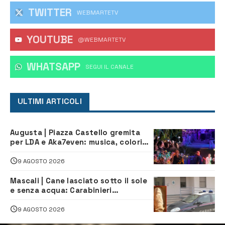
TWITTER
WEBMARTETV
YOUTUBE
@WEBMARTETV
WHATSAPP
‎SEGUI IL CANALE
ULTIMI ARTICOLI
Augusta | Piazza Castello gremita
per LDA e Aka7even: musica, colori
ed emozioni per “Augusta d’Estate”
9 AGOSTO 2026
Mascali | Cane lasciato sotto il sole
e senza acqua: Carabinieri
denunciano proprietario
9 AGOSTO 2026