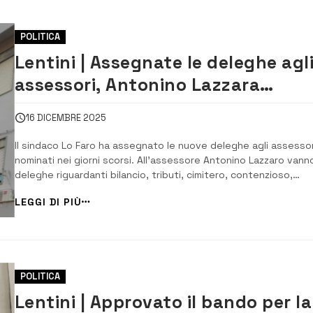
POLITICA
Lentini | Assegnate le deleghe agl
assessori, Antonino Lazzara
nominato vice sindaco
16 DICEMBRE 2025
Il sindaco Lo Faro ha assegnato le nuove deleghe agli assessor
nominati nei giorni scorsi. All’assessore Antonino Lazzaro vanno
deleghe riguardanti bilancio, tributi, cimitero, contenzioso,
patrimonio e digitalizzazione. All’assessore Febbronio Bonacco
LEGGI DI PIÙ
vanno ecologia e ambiente, servizi demografici, agricoltura e
commercio, artigianato,...
POLITICA
Lentini | Approvato il bando per la