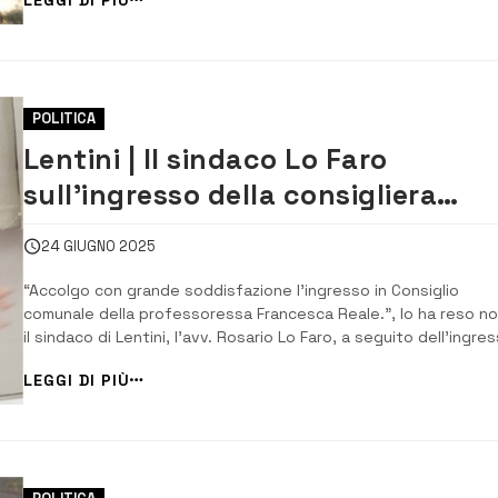
Lo Faro in merito alle dimissioni della prof.ssa Filloramo come
assessore. “La sua competen...
POLITICA
Lentini | Il sindaco Lo Faro
sull’ingresso della consigliera
Reale: “Valore aggiunto per l’inte
24 GIUGNO 2025
assise consiliare”
“Accolgo con grande soddisfazione l’ingresso in Consiglio
comunale della professoressa Francesca Reale.”, lo ha reso n
il sindaco di Lentini, l’avv. Rosario Lo Faro, a seguito dell’ingre
in maggioranza della consigliera Francesca Reale. “Il suo ingres
LEGGI DI PIÙ
nella maggioranza consiliare segna anche l’entrata a pieno tito
nella coalizione di...