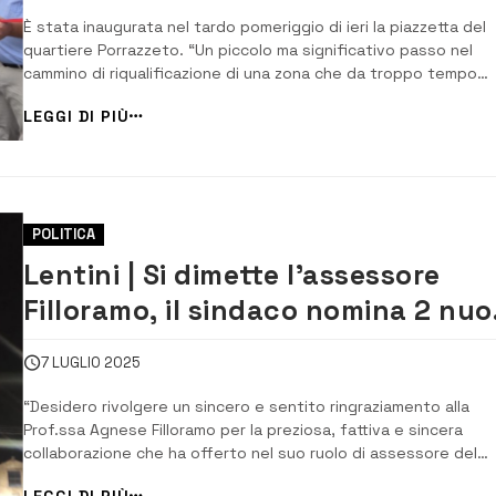
aprire davvero una nuova pagina”
È stata inaugurata nel tardo pomeriggio di ieri la piazzetta del
quartiere Porrazzeto. “Un piccolo ma significativo passo nel
cammino di riqualificazione di una zona che da troppo tempo
attende attenzione e cura”, ha fatto sapere il sindaco Lo Faro. 
LEGGI DI PIÙ
abbiamo fatto con chi ogni giorno vive questo luogo: con i
residenti, con le […]...
POLITICA
Lentini | Si dimette l’assessore
Filloramo, il sindaco nomina 2 nuo
assessori
7 LUGLIO 2025
“Desidero rivolgere un sincero e sentito ringraziamento alla
Prof.ssa Agnese Filloramo per la preziosa, fattiva e sincera
collaborazione che ha offerto nel suo ruolo di assessore del
Comune di Lentini”, a scrivere è il sindaco di Lentini, l’avv. Rosa
LEGGI DI PIÙ