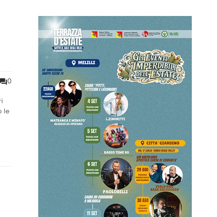
i
0
i
 le
rsi