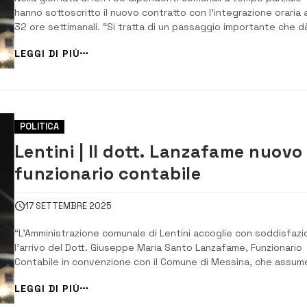
hanno sottoscritto il nuovo contratto con l’integrazione oraria 
32 ore settimanali. “Si tratta di un passaggio importante che d
concreta attuazione a quanto annunciato nella riunione del 29
LEGGI DI PIÙ
settembre con tutti i dipendenti, prevedendo un’integrazione
dell’orario sino al ...
POLITICA
Lentini | Il dott. Lanzafame nuovo
funzionario contabile
17 SETTEMBRE 2025
“L’Amministrazione comunale di Lentini accoglie con soddisfazi
l’arrivo del Dott. Giuseppe Maria Santo Lanzafame, Funzionario
Contabile in convenzione con il Comune di Messina, che assum
la responsabilità organizzativa del 5° Settore “Economico-
LEGGI DI PIÙ
finanziario e CED – Tributi””, ad annunciarlo è l’amministrazione 
Faro at...