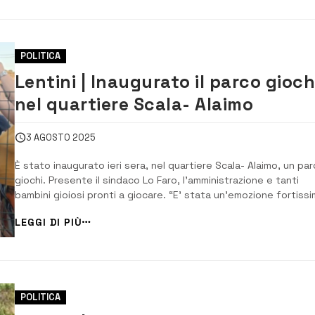
POLITICA
Lentini | Inaugurato il parco gioch
nel quartiere Scala- Alaimo
3 AGOSTO 2025
È stato inaugurato ieri sera, nel quartiere Scala- Alaimo, un pa
giochi. Presente il sindaco Lo Faro, l’amministrazione e tanti
bambini gioiosi pronti a giocare. “E’ stata un’emozione fortissi
Occhi che brillano, corse leggere, risate che riempiono l’aria. Si
LEGGI DI PIÙ
tratta di un’opera semplice, forse, ma capace di generare
qualcosa di straordin...
POLITICA