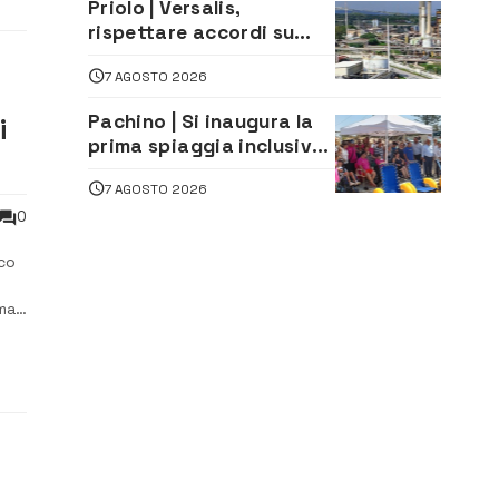
Priolo | Versalis,
rispettare accordi su
salvaguardia dei posti di
7 AGOSTO 2026
lavoro. Il sindaco scrive
alla società
Pachino | Si inaugura la
i
prima spiaggia inclusiva
della provincia:
7 AGOSTO 2026
assistenza e prevenzione
aperte a tutti
0
rco
ma.