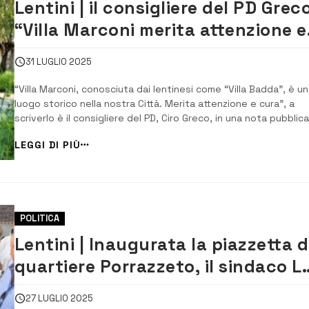
Lentini | il consigliere del PD Grec
“Villa Marconi merita attenzione e
cura”
31 LUGLIO 2025
“Villa Marconi, conosciuta dai lentinesi come “Villa Badda”, è un
luogo storico nella nostra Città. Merita attenzione e cura”, a
scriverlo è il consigliere del PD, Ciro Greco, in una nota pubblic
sul suo profilo social ufficiale. “Allo stato il cantiere di
LEGGI DI PIÙ
ristrutturazione finanziato con i fondi del PNRR è inspiegabilm
chiuso e la situa...
POLITICA
Lentini | Inaugurata la piazzetta d
quartiere Porrazzeto, il sindaco L
Faro: “Un passo alla volta, per
27 LUGLIO 2025