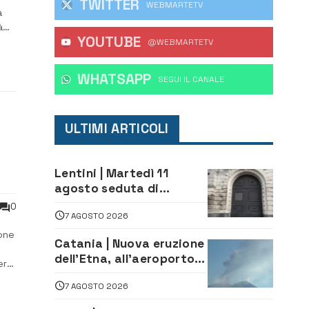
TWITTER
WEBMARTETV
a
à
YOUTUBE
@WEBMARTETV
WHATSAPP
‎SEGUI IL CANALE
ULTIMI ARTICOLI
Lentini | Martedì 11
agosto seduta di
Consiglio Comunale
0
7 AGOSTO 2026
one
Catania | Nuova eruzione
dell’Etna, all’aeroporto
erà
Bellini voli in arrivo
7 AGOSTO 2026
dirottati
Lo