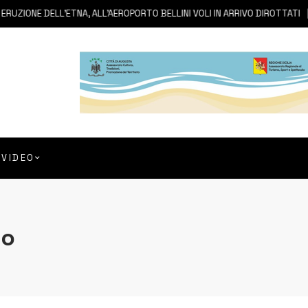
E DELL’ETNA, ALL’AEROPORTO BELLINI VOLI IN ARRIVO DIROTTATI
7 A
VIDEO
ro