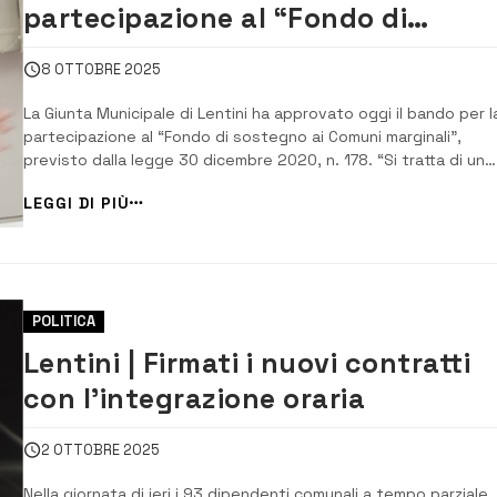
partecipazione al “Fondo di
sostegno ai Comuni marginali”
8 OTTOBRE 2025
La Giunta Municipale di Lentini ha approvato oggi il bando per l
partecipazione al “Fondo di sostegno ai Comuni marginali”,
previsto dalla legge 30 dicembre 2020, n. 178. “Si tratta di un
intervento che rappresenta una importante opportunità per il
LEGGI DI PIÙ
rilancio del territorio e per la valorizzazione delle aree più fragili
sostenendo la nas...
POLITICA
Lentini | Firmati i nuovi contratti
con l’integrazione oraria
2 OTTOBRE 2025
Nella giornata di ieri i 93 dipendenti comunali a tempo parziale