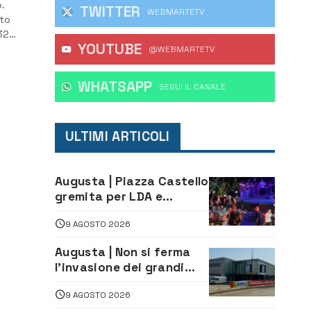
.
TWITTER
WEBMARTETV
nto
32
YOUTUBE
@WEBMARTETV
io
WHATSAPP
‎SEGUI IL CANALE
ULTIMI ARTICOLI
Augusta | Piazza Castello
gremita per LDA e
Aka7even: musica, colori
9 AGOSTO 2026
ed emozioni per
“Augusta d’Estate”
Augusta | Non si ferma
l’invasione dei grandi
marchi
9 AGOSTO 2026