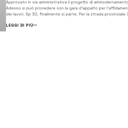
Approvato in via amministrativa il progetto di ammodernamento
Adesso si può procedere con la gara d’appalto per l’affidame
dei lavori. Sp 32, finalmente si parte. Per la strada provinciale 
che collega Carlentini con Pedagaggi forse è la volta buona. È
LEGGI DI PIÙ
stata infatti pubblicata la delibera del commissario straordinar
della ex Provincia ...