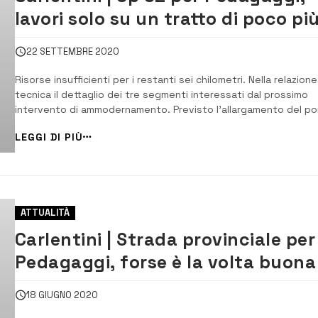
lavori solo su un tratto di poco pi
di un chilometro
22 SETTEMBRE 2020
Risorse insufficienti per i restanti sei chilometri. Nella relazione
tecnica il dettaglio dei tre segmenti interessati dal prossimo
intervento di ammodernamento. Previsto l’allargamento del p
sul torrente Gelso. [/] Risorse per poco più di un chilometro. La
LEGGI DI PIÙ
relazione tecnica generale che accompagna il progetto esecut
redatto dall’ing. C...
ATTUALITÀ
Carlentini | Strada provinciale per
Pedagaggi, forse è la volta buona
18 GIUGNO 2020