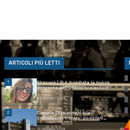
ARTICOLI PIÙ LETTI
1
Siracusa | Si è insediata la nuova
dirigente dell’Ufficio scolastico
6 FEBBRAIO 2024
2
Catania | Assunzioni alla
StMicroelectronics: posizioni
aperte e come candidarsi
12 GENNAIO 2024