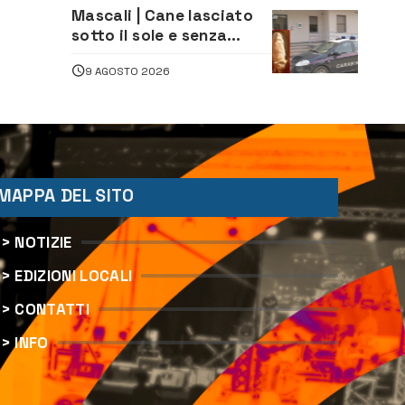
Mascali | Cane lasciato
sotto il sole e senza
acqua: Carabinieri
9 AGOSTO 2026
denunciano proprietario
MAPPA DEL SITO
> NOTIZIE
> EDIZIONI LOCALI
> CONTATTI
> INFO