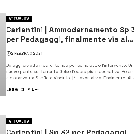
ATTUALITÀ
Carlentini | Ammodernamento Sp 
per Pedagaggi, finalmente via ai
lavori
2 FEBBRAIO 2021
Da oggi diciotto mesi di tempo per completare l’intervento. Un
nuovo ponte sul torrente Gelso l’opera più impegnativa. Polem
a distanza tra Stefio e Vinciullo. [/] Lavori al via. Finalmente. Al 
questa mattina i lavori di ammodernamento della strada
LEGGI DI PIÙ
provinciale 32 che collega Carlentini con la frazione di Pedagag
Lo aveva promesso l’a...
ATTUALITÀ
Carlentini | Sp 32 per Pedagaggi,