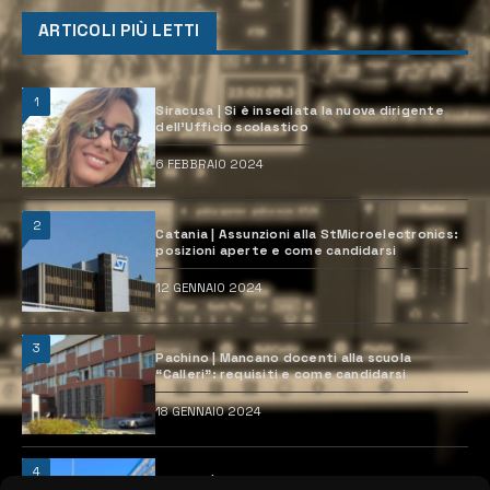
ARTICOLI PIÙ LETTI
1
Siracusa | Si è insediata la nuova dirigente
dell’Ufficio scolastico
6 FEBBRAIO 2024
2
Catania | Assunzioni alla StMicroelectronics:
posizioni aperte e come candidarsi
12 GENNAIO 2024
3
Pachino | Mancano docenti alla scuola
“Calleri”: requisiti e come candidarsi
18 GENNAIO 2024
4
Catania | Opportunità di lavoro con St