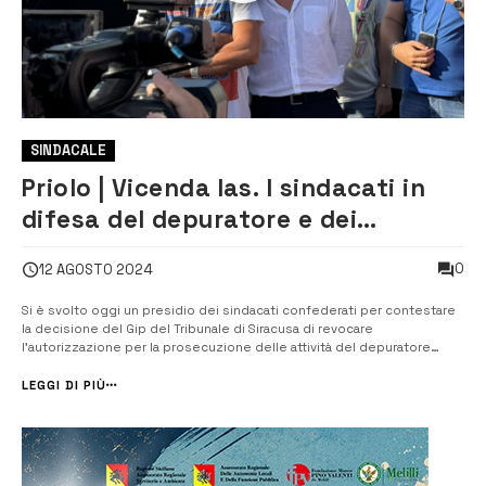
SINDACALE
Priolo | Vicenda Ias. I sindacati in
difesa del depuratore e dei
lavoratori che vi operano
0
12 AGOSTO 2024
Si è svolto oggi un presidio dei sindacati confederati per contestare
la decisione del Gip del Tribunale di Siracusa di revocare
l’autorizzazione per la prosecuzione delle attività del depuratore
consortile Ias. Davanti all’ingresso dell’impianto di Priolo, i segretari di
Femca Cisl Ragusa Siracusa, Alessandro Tripoli, Filctem Cgil, Fiorenzo
LEGGI DI PIÙ
A...