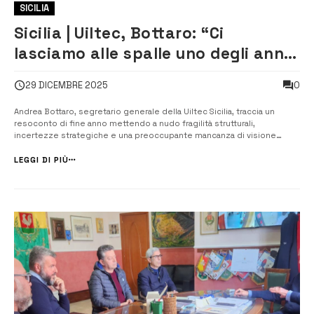
SICILIA
Sicilia | Uiltec, Bottaro: “Ci
lasciamo alle spalle uno degli anni
più difficili a Siracusa”
0
29 DICEMBRE 2025
Andrea Bottaro, segretario generale della Uiltec Sicilia, traccia un
resoconto di fine anno mettendo a nudo fragilità strutturali,
incertezze strategiche e una preoccupante mancanza di visione
complessiva sul futuro del polo industriale di Siracusa. “L’anno che ci
apprestiamo a lasciarci alle spalle è stato senza dubbio uno dei più
LEGGI DI PIÙ
difficili...