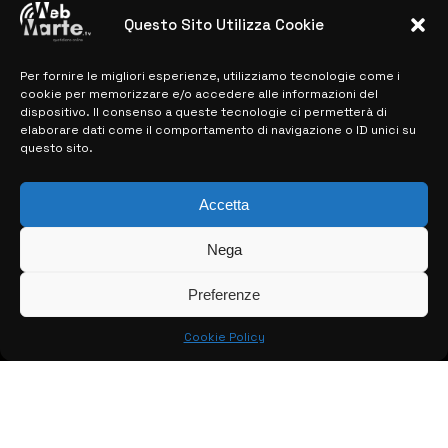
Microelectronics: centinaia di assunzioni
previste
Questo Sito Utilizza Cookie
28 MARZO 2024
Per fornire le migliori esperienze, utilizziamo tecnologie come i
cookie per memorizzare e/o accedere alle informazioni del
dispositivo. Il consenso a queste tecnologie ci permetterà di
MAPPA DEL SITO
elaborare dati come il comportamento di navigazione o ID unici su
questo sito.
> NOTIZIE
> EDIZIONI LOCALI
Accetta
> CONTATTI
Nega
> INFO
Preferenze
Cookie Policy