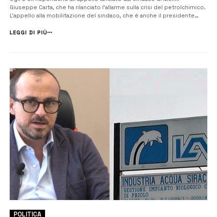
Giuseppe Carta, che ha rilanciato l’allarme sulla crisi del petrolchimico.
L’appello alla mobilitazione del sindaco, che è anche il presidente
della Commissione Ambiente dell’Ars, era stato raccolto dai sindaci di
Siracusa e Augusta. Il segretario della Fiom Cgil, Antonio Recano...
LEGGI DI PIÙ
POLITICA