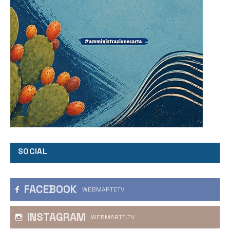
SOCIAL
FACEBOOK
WEBMARTETV
INSTAGRAM
WEBMARTE.TV