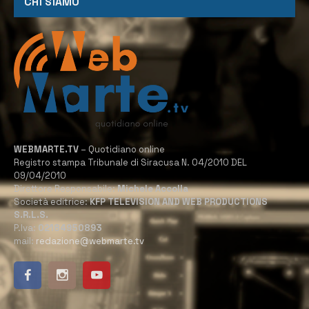
CHI SIAMO
WEBMARTE.TV
– Quotidiano online
Registro stampa Tribunale di Siracusa N. 04/2010 DEL
09/04/2010
Direttore Responsabile:
Michele Accolla
Società editrice:
KFP TELEVISION AND WEB PRODUCTIONS
S.R.L.S.
P.Iva:
02184950893
mail:
redazione@webmarte.tv