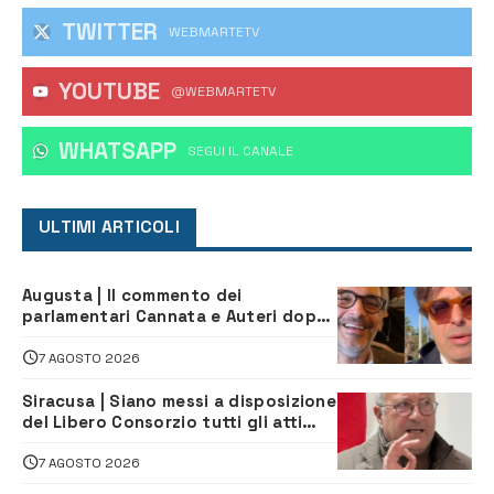
TWITTER
WEBMARTETV
YOUTUBE
@WEBMARTETV
WHATSAPP
‎SEGUI IL CANALE
ULTIMI ARTICOLI
Augusta | Il commento dei
parlamentari Cannata e Auteri dopo
la firma del contatto per il
depuratore
7 AGOSTO 2026
Siracusa | Siano messi a disposizione
del Libero Consorzio tutti gli atti
relativi alla privatizzazione della Sac
7 AGOSTO 2026