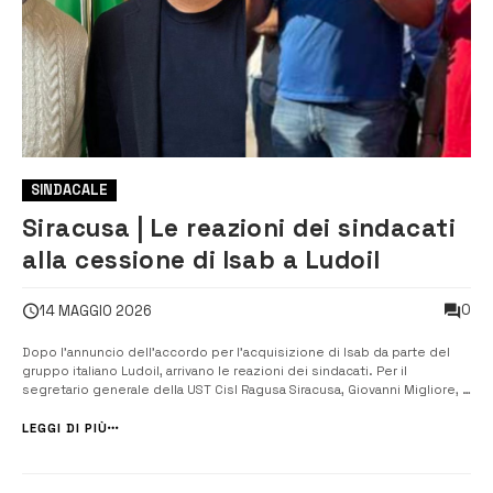
SINDACALE
Siracusa | Le reazioni dei sindacati
alla cessione di Isab a Ludoil
0
14 MAGGIO 2026
Dopo l’annuncio dell’accordo per l’acquisizione di Isab da parte del
gruppo italiano Ludoil, arrivano le reazioni dei sindacati. Per il
segretario generale della UST Cisl Ragusa Siracusa, Giovanni Migliore, e
il segretario generale della Femca Cisl territoriale, Alessandro Tripoli,
si tratta di una buona notizia. “Un altro passo in avanti per ...
LEGGI DI PIÙ