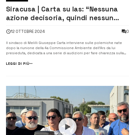
Siracusa | Carta su Ias: “Nessuna
azione decisoria, quindi nessun
funerale da celebrare”
0
12 OTTOBRE 2024
Il sindaco di Melilli Giuseppe Carta interviene sulle polemiche nate
dopo la riunione della 4a Commissione Ambiente dell’Ars da lui
presieduta, dedicata a una serie di audizioni per fare chiarezza sulla
situazione dell’Ias. Si è trattato di una riunione congiunta con la 3a
Commissione Attività Produttive, alla quale hanno partecipato gli
LEGGI DI PIÙ
asses...