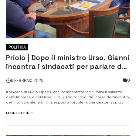
POLITICA
Priolo | Dopo il ministro Urso, Gianni
incontra i sindacati per parlare del
futuro del petrolchimico
0
6 FEBBRAIO 2025
Il sindaco di Priolo Pippo Gianni ha incontrato ieri a Roma il ministro
delle Imprese e del Made in Italy, Adolfo Urso. Nel corso dell’incontro,
definito cordiale, Gianni ha esposto i problemi che caratterizzano
l’attuale crisi dell’intero polo industriale, da Versalis ad Isab Goi
Energy, da Sasol ad Ias. Gianni ha anche invitato il mini...
LEGGI DI PIÙ