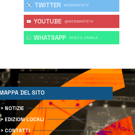
TWITTER
WEBMARTETV
YOUTUBE
@WEBMARTETV
WHATSAPP
‎SEGUI IL CANALE
MAPPA DEL SITO
> NOTIZIE
> EDIZIONI LOCALI
> CONTATTI