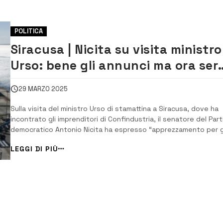
POLITICA
Siracusa | Nicita su visita ministro
Urso: bene gli annunci ma ora ser
fare di più per la chimica
29 MARZO 2025
Sulla visita del ministro Urso di stamattina a Siracusa, dove ha
incontrato gli imprenditori di Confindustria, il senatore del Part
democratico Antonio Nicita ha espresso “apprezzamento per g
annunci” e ha aggiunto “ma occorre fare presto e di più anche
LEGGI DI PIÙ
la chimica. Servono proposte specifiche e dirompenti”. Per Nici
il ministro Urs...