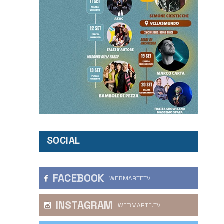
SOCIAL
FACEBOOK
WEBMARTETV
INSTAGRAM
WEBMARTE.TV