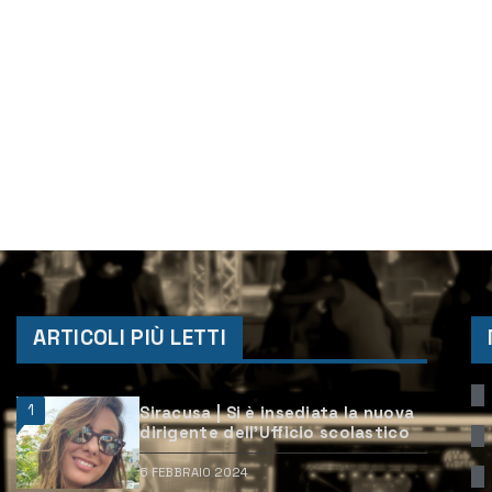
ARTICOLI PIÙ LETTI
1
Siracusa | Si è insediata la nuova
dirigente dell’Ufficio scolastico
6 FEBBRAIO 2024