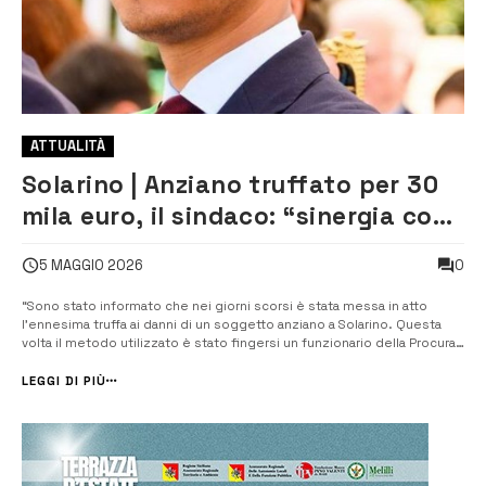
ATTUALITÀ
Solarino | Anziano truffato per 30
mila euro, il sindaco: “sinergia con
forze dell’ordine per aiutare i
0
5 MAGGIO 2026
cittadini”
“Sono stato informato che nei giorni scorsi è stata messa in atto
l’ennesima truffa ai danni di un soggetto anziano a Solarino. Questa
volta il metodo utilizzato è stato fingersi un funzionario della Procura
della Repubblica per convincere il malcapitato a consegnare oltre 30
mila euro”. A dichiararlo è Tiziano Spada, parlamentare regionale e ...
LEGGI DI PIÙ