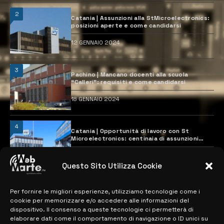
2
Catania | Assunzioni alla StMicroelectronics:
posizioni aperte e come candidarsi
12 GENNAIO 2024
3
Pachino | Mancano docenti alla scuola
“Calleri”: requisiti e come candidarsi
18 GENNAIO 2024
4
Catania | Opportunità di lavoro con St
Microelectronics: centinaia di assunzioni
previste
28 MARZO 2024
Questo Sito Utilizza Cookie
Per fornire le migliori esperienze, utilizziamo tecnologie come i
MAPPA DEL SITO
cookie per memorizzare e/o accedere alle informazioni del
dispositivo. Il consenso a queste tecnologie ci permetterà di
> NOTIZIE
elaborare dati come il comportamento di navigazione o ID unici su