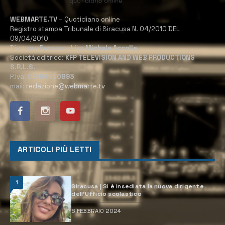
WEBMARTE.TV
– Quotidiano online
Registro stampa Tribunale di Siracusa N. 04/2010 DEL
09/04/2010
Direttore Responsabile:
Michele Accolla
Società editrice:
KFP TELEVISION AND WEB PRODUCTIONS
S.R.L.S.
P.Iva:
02184950893
mail:
redazione@webmarte.tv
ARTICOLI PIÙ LETTI
1
Siracusa | Si è insediata la nuova dirigente
dell’Ufficio scolastico
6 FEBBRAIO 2024