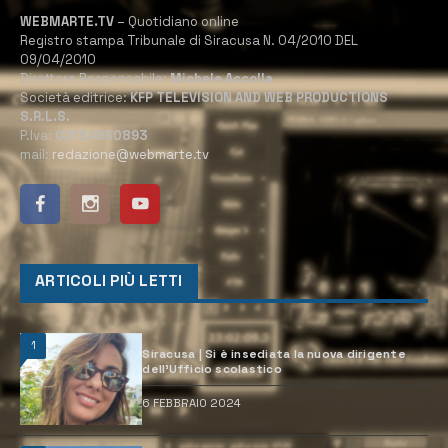
WEBMARTE.TV
– Quotidiano online
Registro stampa Tribunale di Siracusa N. 04/2010 DEL
09/04/2010
Direttore Responsabile:
Michele Accolla
Società editrice:
KFP TELEVISION AND WEB PRODUCTIONS
S.R.L.S.
P.Iva:
02184950893
mail:
redazione@webmarte.tv
ARTICOLI PIÙ LETTI
1
Siracusa | Si è insediata la nuova dirigente
dell’Ufficio scolastico
6 FEBBRAIO 2024