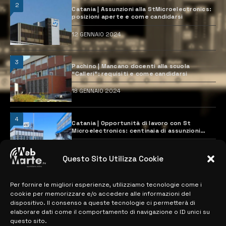
2
Catania | Assunzioni alla StMicroelectronics:
posizioni aperte e come candidarsi
12 GENNAIO 2024
3
Pachino | Mancano docenti alla scuola
“Calleri”: requisiti e come candidarsi
18 GENNAIO 2024
4
Catania | Opportunità di lavoro con St
Microelectronics: centinaia di assunzioni
previste
28 MARZO 2024
Questo Sito Utilizza Cookie
Per fornire le migliori esperienze, utilizziamo tecnologie come i
MAPPA DEL SITO
cookie per memorizzare e/o accedere alle informazioni del
dispositivo. Il consenso a queste tecnologie ci permetterà di
> NOTIZIE
elaborare dati come il comportamento di navigazione o ID unici su
questo sito.