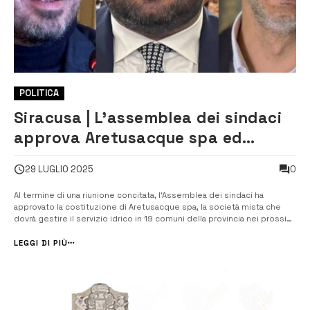
POLITICA
Siracusa | L’assemblea dei sindaci
approva Aretusacque spa ed
elegge il comitato di sorveglianza
0
29 LUGLIO 2025
Al termine di una riunione concitata, l’Assemblea dei sindaci ha
approvato la costituzione di Aretusacque spa, la società mista che
dovrà gestire il servizio idrico in 19 comuni della provincia nei prossimi
30 anni. Restano esclusi i comuni di Buscemi e Cassaro, che hanno
chiesto e ottenuto il riconoscimento della gestione del servizio in
LEGGI DI PIÙ
form...