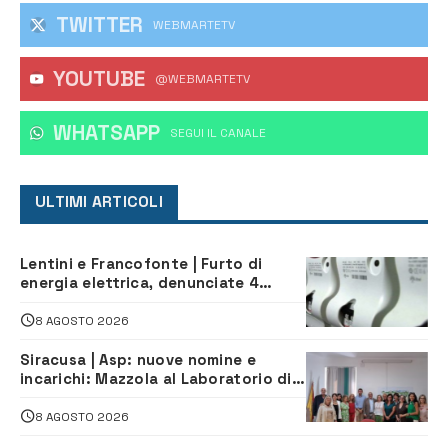
TWITTER
WEBMARTETV
YOUTUBE
@WEBMARTETV
WHATSAPP
‎SEGUI IL CANALE
ULTIMI ARTICOLI
Lentini e Francofonte | Furto di
energia elettrica, denunciate 4
persone
8 AGOSTO 2026
Siracusa | Asp: nuove nomine e
incarichi: Mazzola al Laboratorio di
Sanità pubblica, Matteliano al
Servizio Legale
8 AGOSTO 2026