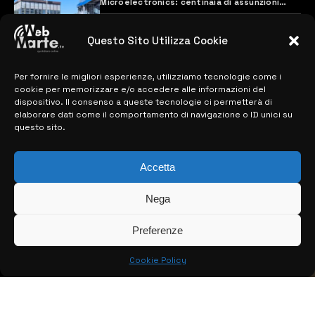
Microelectronics: centinaia di assunzioni
previste
28 MARZO 2024
Questo Sito Utilizza Cookie
Per fornire le migliori esperienze, utilizziamo tecnologie come i
MAPPA DEL SITO
cookie per memorizzare e/o accedere alle informazioni del
dispositivo. Il consenso a queste tecnologie ci permetterà di
> NOTIZIE
elaborare dati come il comportamento di navigazione o ID unici su
questo sito.
> EDIZIONI LOCALI
Accetta
> CONTATTI
> INFO
Nega
Preferenze
Cookie Policy