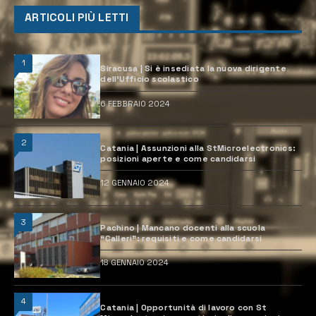
ARTICOLI PIÙ LETTI
1
Siracusa | Si è insediata la nuova dirigente
dell’Ufficio scolastico
6 FEBBRAIO 2024
2
Catania | Assunzioni alla StMicroelectronics:
posizioni aperte e come candidarsi
12 GENNAIO 2024
3
Pachino | Mancano docenti alla scuola
“Calleri”: requisiti e come candidarsi
18 GENNAIO 2024
4
Catania | Opportunità di lavoro con St