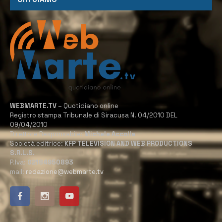
WEBMARTE.TV
– Quotidiano online
Registro stampa Tribunale di Siracusa N. 04/2010 DEL
09/04/2010
Direttore Responsabile:
Michele Accolla
Società editrice:
KFP TELEVISION AND WEB PRODUCTIONS
S.R.L.S.
P.Iva:
02184950893
mail:
redazione@webmarte.tv