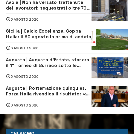
Avola | Non ha versato trattenute
dei lavoratori: sequestrati oltre 700
mila euro a imprenditore della
climatizzazione
6 AGOSTO 2026
Sicilia | Calcio Eccellenza, Coppa
Italia: il 30 agosto la prima di andata
6 AGOSTO 2026
Augusta | Augusta d’Estate, stasera
il 1° Torneo di Burraco sotto le
Stelle: piazza D’Astorga già sold out
6 AGOSTO 2026
Augusta | Rottamazione quinquies,
Forza Italia rivendica il risultato: «La
proposta è nostra»
6 AGOSTO 2026
CHI SIAMO