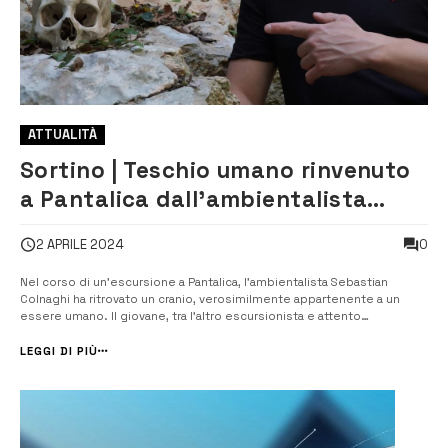
ATTUALITÀ
Sortino | Teschio umano rinvenuto
a Pantalica dall’ambientalista
Sebastian Colnaghi: “Probabile di
0
2 APRILE 2024
epoca antica”
Nel corso di un’escursione a Pantalica, l’ambientalista Sebastian
Colnaghi ha ritrovato un cranio, verosimilmente appartenente a un
essere umano. Il giovane, tra l’altro escursionista e attento
conoscitore della zona, ha immediatamente chiamato il 112. “Durante
un’escursione a Pantalica mi sono imbattuto in un vero e proprio
LEGGI DI PIÙ
teschio umano lung...