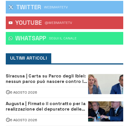
TWITTER
WEBMARTETV
YOUTUBE
@WEBMARTETV
WHATSAPP
‎SEGUI IL CANALE
ULTIMI ARTICOLI
Siracusa | Carta su Parco degli Iblei:
nessun parco può nascere contro le
comunità e il territorio
6 AGOSTO 2026
Augusta | Firmato il contratto per la
realizzazione del depuratore delle
acque reflue
6 AGOSTO 2026