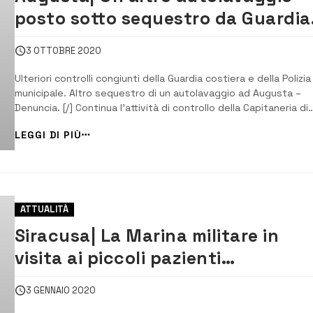
posto sotto sequestro da Guardia
costiera e vigili
3 OTTOBRE 2020
Ulteriori controlli congiunti della Guardia costiera e della Polizia
municipale. Altro sequestro di un autolavaggio ad Augusta –
Denuncia. [/] Continua l’attività di controllo della Capitaneria di
porto-Guardia costiera di Augusta e del corpo di Polizia munici
LEGGI DI PIÙ
di Augusta, congiuntamente al Servizio Igiene, di Augusta,
dell’Azienda sanitari...
ATTUALITÀ
Siracusa| La Marina militare in
visita ai piccoli pazienti
dell’Umberto I
3 GENNAIO 2020