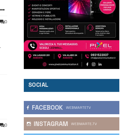
0
pale
SOCIAL
FACEBOOK
WEBMARTETV
INSTAGRAM
WEBMARTE.TV
0