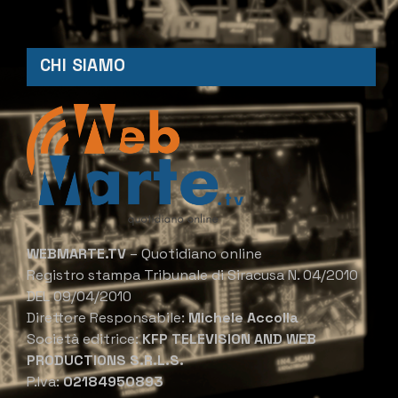
CHI SIAMO
WEBMARTE.TV
– Quotidiano online
Registro stampa Tribunale di Siracusa N. 04/2010
DEL 09/04/2010
Direttore Responsabile:
Michele Accolla
Società editrice:
KFP TELEVISION AND WEB
PRODUCTIONS S.R.L.S.
P.Iva:
02184950893