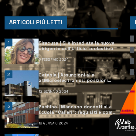
ARTICOLI PIÙ LETTI
1
Siracusa | Si è insediata la nuova
dirigente dell’Ufficio scolastico
6 FEBBRAIO 2024
2
Catania | Assunzioni alla
StMicroelectronics: posizioni
aperte e come candidarsi
12 GENNAIO 2024
3
Pachino | Mancano docenti alla
scuola “Calleri”: requisiti e come
candidarsi
18 GENNAIO 2024