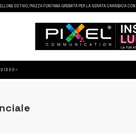
E ESTIVO, PIAZZA FONTANA GREMITA PER LA SERATA CARAIBICA CON AND
VIDEO
nciale