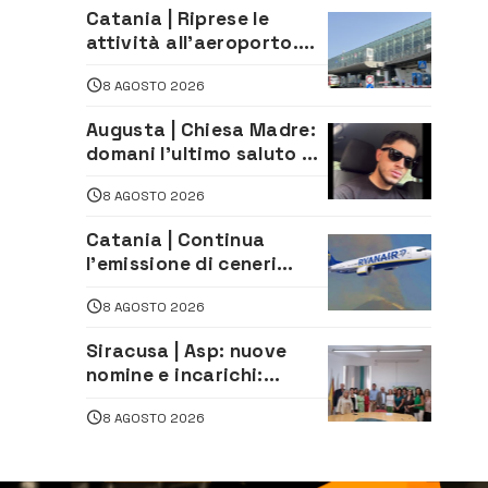
Catania | Riprese le
attività all’aeroporto.
Ripristinati tutti i voli in
8 AGOSTO 2026
arrivo e in partenza
Augusta | Chiesa Madre:
domani l’ultimo saluto ad
Alessandro Sicuso,
8 AGOSTO 2026
morto in un incidente
stradale
Catania | Continua
l’emissione di ceneri
dall’Etna. Sospese le
8 AGOSTO 2026
attività all’aeroporto di
Fontanarossa
Siracusa | Asp: nuove
nomine e incarichi:
Mazzola al Laboratorio
8 AGOSTO 2026
di Sanità pubblica,
Matteliano al Servizio
Legale