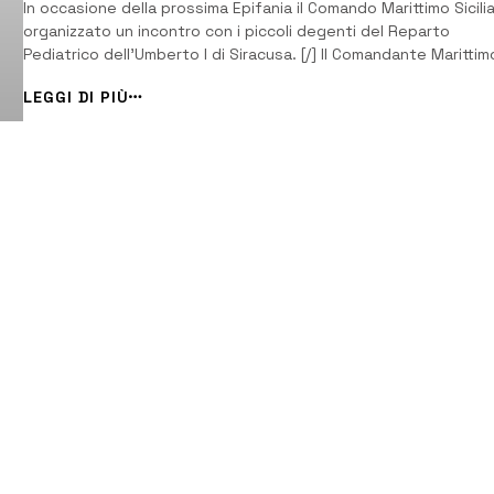
In occasione della prossima Epifania il Comando Marittimo Sicili
organizzato un incontro con i piccoli degenti del Reparto
Pediatrico dell’Umberto I di Siracusa. [/] Il Comandante Marittim
Sicilia, contrammiraglio Andrea Cottini, insieme ad una
LEGGI DI PIÙ
rappresentanza del personale militare e civile dipendente, ha
fatto visita, durante la mattinat...