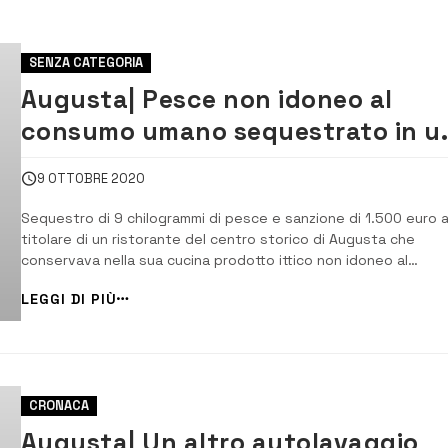
SENZA CATEGORIA
Augusta| Pesce non idoneo al
consumo umano sequestrato in u
ristorante
9 OTTOBRE 2020
Sequestro di 9 chilogrammi di pesce e sanzione di 1.500 euro a
titolare di un ristorante del centro storico di Augusta che
conservava nella sua cucina prodotto ittico non idoneo al
consumo umano. [/] Pesce sequestrato e multa elevata nei
LEGGI DI PIÙ
confronti di un ristoratore. Continua l’attività di polizia e di
vigilanza svolta dalla Capitaneria di [&h...
CRONACA
Augusta| Un altro autolavaggio