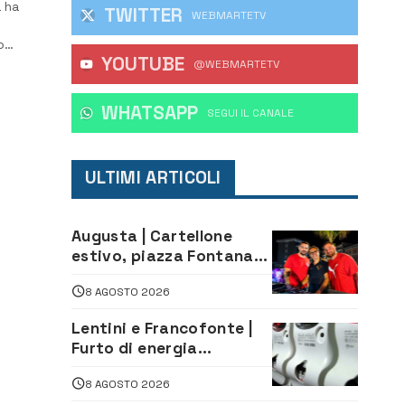
a ha
TWITTER
WEBMARTETV
o
YOUTUBE
@WEBMARTETV
WHATSAPP
‎SEGUI IL CANALE
ULTIMI ARTICOLI
Augusta | Cartellone
estivo, piazza Fontana
gremita per la serata
8 AGOSTO 2026
caraibica con Andrea
Mojito
Lentini e Francofonte |
Furto di energia
elettrica, denunciate 4
8 AGOSTO 2026
persone