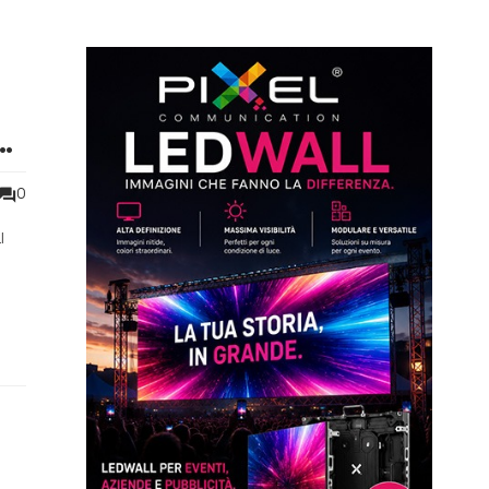
n
0
l