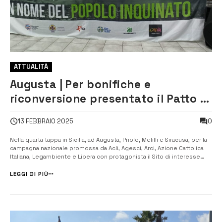
ATTUALITÀ
Augusta | Per bonifiche e
riconversione presentato il Patto di
comunità
0
13 FEBBRAIO 2025
Nella quarta tappa in Sicilia, ad Augusta, Priolo, Melilli e Siracusa, per la
campagna nazionale promossa da Acli, Agesci, Arci, Azione Cattolica
Italiana, Legambiente e Libera con protagonista il Sito di interesse
Nazionale (Sin) di Priolo, dopo il flash mob di ieri mattina a Priolo nel
tardo pomeriggio ad Augusta, nell’oratorio Santa Maria G...
LEGGI DI PIÙ