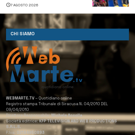
tutti
7 AGOSTO 2026
CHI SIAMO
WEBMARTE.TV
– Quotidiano online
Registro stampa Tribunale di Siracusa N. 04/2010 DEL
09/04/2010
Direttore Responsabile:
Michele Accolla
Società editrice:
KFP TELEVISION AND WEB PRODUCTIONS
S.R.L.S.
P.Iva:
02184950893