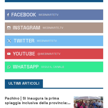
FACEBOOK
WEBMARTETV
INSTAGRAM
WEBMARTE.TV
TWITTER
WEBMARTETV
YOUTUBE
@WEBMARTETV
WHATSAPP
‎SEGUI IL CANALE
ULTIMI ARTICOLI
Pachino | Si inaugura la prima
spiaggia inclusiva della provincia:
assistenza e prevenzione aperte a