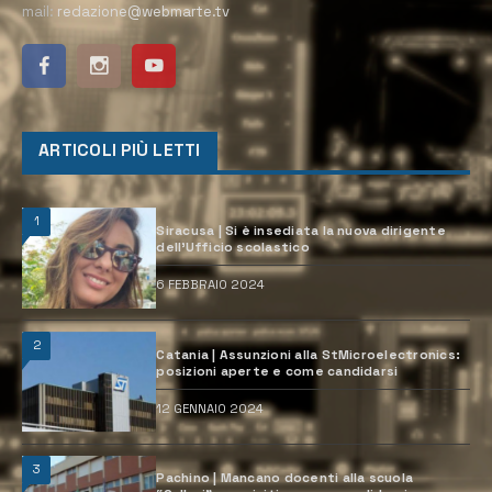
mail:
redazione@webmarte.tv
ARTICOLI PIÙ LETTI
1
Siracusa | Si è insediata la nuova dirigente
dell’Ufficio scolastico
6 FEBBRAIO 2024
2
Catania | Assunzioni alla StMicroelectronics:
posizioni aperte e come candidarsi
12 GENNAIO 2024
3
Pachino | Mancano docenti alla scuola