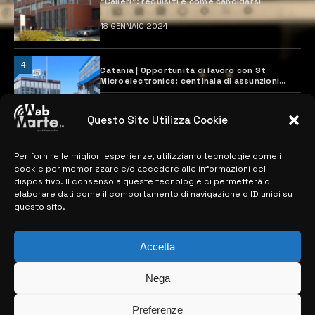
“Calleri”: requisiti e come candidarsi
18 GENNAIO 2024
4
Catania | Opportunità di lavoro con St
Microelectronics: centinaia di assunzioni
previste
28 MARZO 2024
Questo Sito Utilizza Cookie
Per fornire le migliori esperienze, utilizziamo tecnologie come i
MAPPA DEL SITO
cookie per memorizzare e/o accedere alle informazioni del
dispositivo. Il consenso a queste tecnologie ci permetterà di
> NOTIZIE
elaborare dati come il comportamento di navigazione o ID unici su
questo sito.
> EDIZIONI LOCALI
> CONTATTI
Accetta
> INFO
Nega
Preferenze