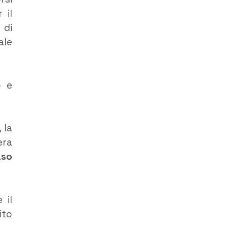
 il
 di
ale
o e
, la
era
so
 il
ito