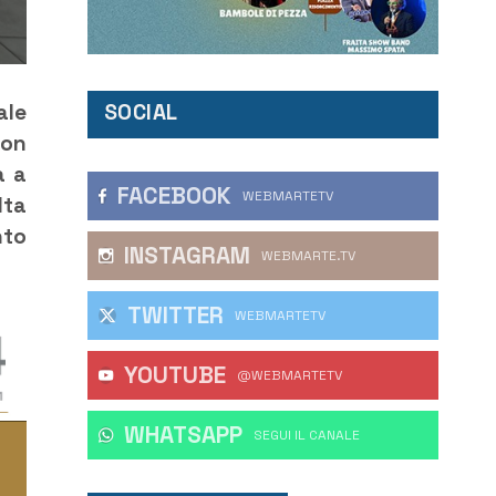
SOCIAL
ale
con
a a
FACEBOOK
WEBMARTETV
lta
nto
INSTAGRAM
WEBMARTE.TV
TWITTER
WEBMARTETV
YOUTUBE
@WEBMARTETV
WHATSAPP
‎SEGUI IL CANALE