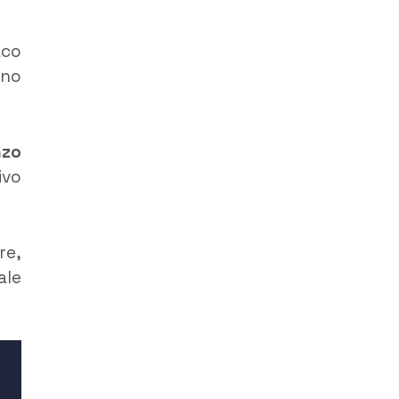
aco
nno
nzo
ivo
re,
ale