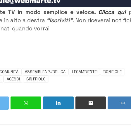
rte TV in modo semplice e veloce.
Clicca qui
p
e in alto a destra
“Iscriviti”
. Non riceverai notific
rnati quando vorrai
 COMUNITÀ
ASSEMBLEA PUBBLICA
LEGAMBIENTE
BONIFICHE
A
AGESCI
SIN PRIOLO