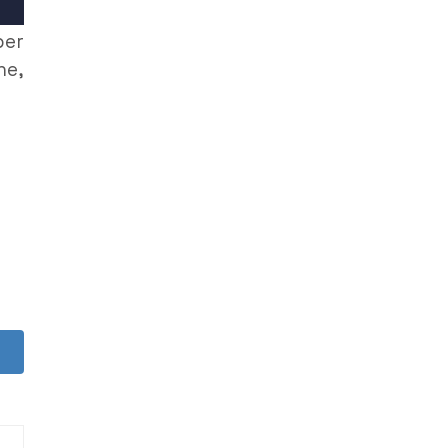
er
he,