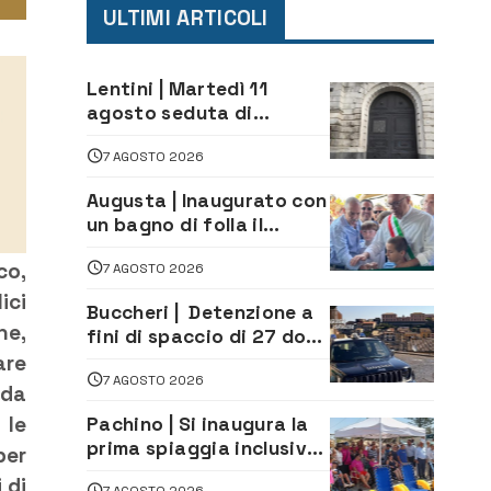
ULTIMI ARTICOLI
Lentini | Martedì 11
agosto seduta di
Consiglio Comunale
7 AGOSTO 2026
Augusta | Inaugurato con
un bagno di folla il
McDonald’s di via Aldo
co,
7 AGOSTO 2026
Moro
ici
Buccheri | Detenzione a
ne,
fini di spaccio di 27 dosi
di droga: denunciati tre
are
7 AGOSTO 2026
20enni
 da
 le
Pachino | Si inaugura la
prima spiaggia inclusiva
per
della provincia:
 di
7 AGOSTO 2026