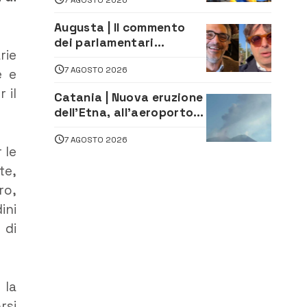
assistenza e prevenzione
aperte a tutti
Augusta | Il commento
dei parlamentari
rie
Cannata e Auteri dopo la
7 AGOSTO 2026
firma del contatto per il
e e
depuratore
 il
Catania | Nuova eruzione
dell’Etna, all’aeroporto
Bellini voli in arrivo
7 AGOSTO 2026
dirottati
 le
te,
ro,
ini
 di
 la
rsi