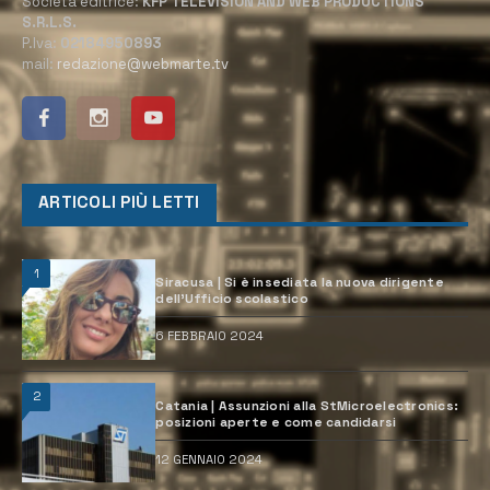
Società editrice:
KFP TELEVISION AND WEB PRODUCTIONS
S.R.L.S.
P.Iva:
02184950893
mail:
redazione@webmarte.tv
ARTICOLI PIÙ LETTI
1
Siracusa | Si è insediata la nuova dirigente
dell’Ufficio scolastico
6 FEBBRAIO 2024
2
Catania | Assunzioni alla StMicroelectronics:
posizioni aperte e come candidarsi
12 GENNAIO 2024