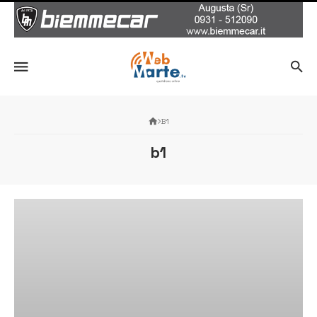
B1
b1