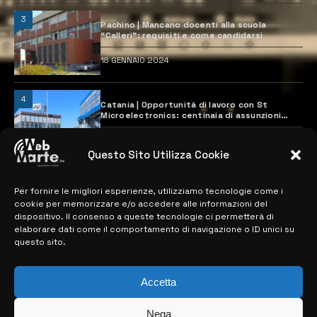
3
Pachino | Mancano docenti alla scuola
“Calleri”: requisiti e come candidarsi
18 GENNAIO 2024
4
Catania | Opportunità di lavoro con St
Microelectronics: centinaia di assunzioni
previste
28 MARZO 2024
Questo Sito Utilizza Cookie
Per fornire le migliori esperienze, utilizziamo tecnologie come i
MAPPA DEL SITO
cookie per memorizzare e/o accedere alle informazioni del
dispositivo. Il consenso a queste tecnologie ci permetterà di
> NOTIZIE
elaborare dati come il comportamento di navigazione o ID unici su
questo sito.
> EDIZIONI LOCALI
> CONTATTI
Accetta
> INFO
Nega