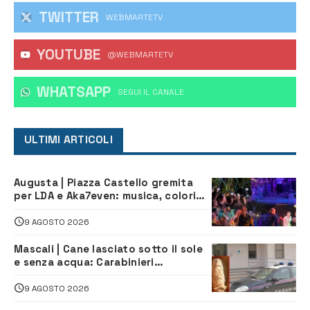
TWITTER
WEBMARTETV
YOUTUBE
@WEBMARTETV
WHATSAPP
‎SEGUI IL CANALE
ULTIMI ARTICOLI
Augusta | Piazza Castello gremita
per LDA e Aka7even: musica, colori
ed emozioni per “Augusta d’Estate”
9 AGOSTO 2026
Mascali | Cane lasciato sotto il sole
e senza acqua: Carabinieri
denunciano proprietario
9 AGOSTO 2026