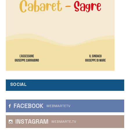
SOCIAL
FACEBOOK
WEBMARTETV
INSTAGRAM
WEBMARTE.TV