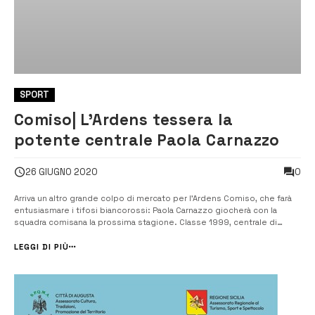
SPORT
Comiso| L’Ardens tessera la
potente centrale Paola Carnazzo
0
26 GIUGNO 2020
Arriva un altro grande colpo di mercato per l’Ardens Comiso, che farà
entusiasmare i tifosi biancorossi: Paola Carnazzo giocherà con la
squadra comisana la prossima stagione. Classe 1999, centrale di
grandi doti tecniche e fisiche, la scorsa stagione ha militato nella PVT
Modica, giocando da titolare il campionato di B1. [adrotategroup=”...
LEGGI DI PIÙ